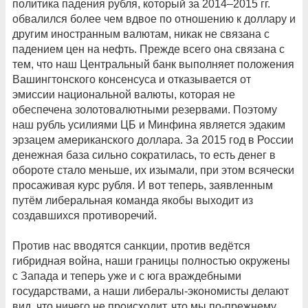
политика падения рубля, который за 2014–2015 гг.
обвалился более чем вдвое по отношению к доллару и
другим иностранным валютам, никак не связана с
падением цен на нефть. Прежде всего она связана с
тем, что наш Центральный банк выполняет положения
Вашингтонского консенсуса и отказывается от
эмиссии национальной валюты, которая не
обеспечена золотовалютными резервами. Поэтому
наш рубль усилиями ЦБ и Минфина является эдаким
эрзацем американского доллара. За 2015 год в России
денежная база сильно сократилась, то есть денег в
обороте стало меньше, их изымали, при этом всячески
просаживая курс рубля. И вот теперь, заявленным
путём либеральная команда якобы выходит из
создавшихся противоречий.
Против нас вводятся санкции, против ведётся
гибридная война, наши границы полностью окружены
с Запада и теперь уже и с юга враждебными
государствами, а наши либералы-экономисты делают
вид, что ничего не происходит, что мы по-прежнему