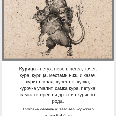
курица -
петух, певен, петел, кочет:
кура, курица, местами ниж. и казач.
курита, влад. курета ж. курка,
курочка умалит. самка кура, петуха;
самка тетерева и др. птиц куриного
рода.
Толковый словарь живаго великорускаго
языка В.И.Даля