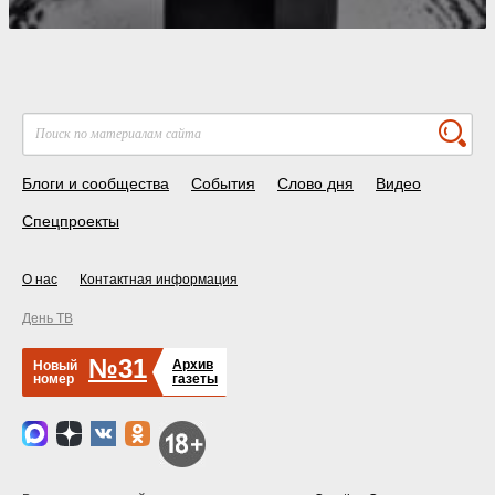
Блоги и сообщества
События
Слово дня
Видео
Спецпроекты
О нас
Контактная информация
День ТВ
№31
Архив
Новый
номер
газеты