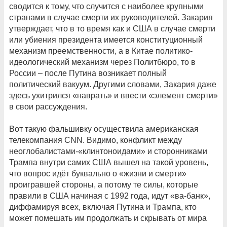
сводится к тому, что случится с наиболее крупными
странами в случае смерти их руководителей. Закария
утверждает, что в то время как и США в случае смерти
или убиения президента имеется конституционный
механизм преемственности, а в Китае политико-
идеологический механизм через Политбюро, то в
России – после Путина возникает полный
политический вакуум. Другими словами, Закария даже
здесь ухитрился «наврать» и ввести «элемент смерти»
в свои рассуждения.
Вот такую фальшивку осуществила американская
телекомпания CNN. Видимо, конфликт между
неоглобалистами-«клинтоноидами» и сторонниками
Трампа внутри самих США вышел на такой уровень,
что вопрос идёт буквально о «жизни и смерти»
проигравшей стороны, а потому те силы, которые
правили в США начиная с 1992 года, идут «ва-банк»,
диффамируя всех, включая Путина и Трампа, кто
может помешать им продолжать и скрывать от мира