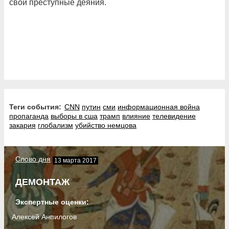
свои преступные деяния.
Теги события:
CNN
путин
сми
информационная война
пропаганда
выборы в сша
трамп
влияние
телевидение
закария
глобализм
убийство немцова
Слово дня
13 марта 2017
ДЕМОНТАЖ
Экспертные оценки:
Алексей Анпилогов