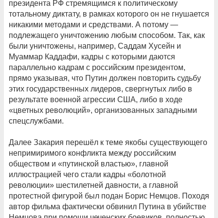
президента РФ стремящимся к политическому
тотальному диктату, в рамках которого он не гнушается
никакими методами и средствами. А потому —
подлежащего уничтожению любым способом. Так, как
были уничтожены, например, Саддам Хусейн и
Муаммар Каддафи, кадры с которыми даются
параллельно кадрам с российским президентом,
прямо указывая, что Путин должен повторить судьбу
этих государственных лидеров, свергнутых либо в
результате военной агрессии США, либо в ходе
«цветных революций», организованных западными
спецслужбами.
Далее Закария перешёл к теме якобы существующего
непримиримого конфликта между российским
обществом и «путинской властью», главной
иллюстрацией чего стали кадры «болотной
революции» шестилетней давности, а главной
протестной фигурой был подан Борис Немцов. Походя
автор фильма фактически обвинил Путина в убийстве
Немцова при помощи чеченских боевиков, полностью