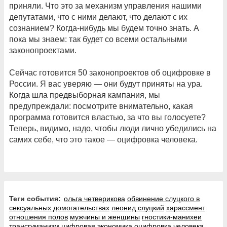
приняли. Что это за механизм управления нашими
депутатами, что с ними делают, что делают с их
сознанием? Когда-нибудь мы будем точно знать. А
пока мы знаем: так будет со всеми остальными
законопроектами.
Сейчас готовится 50 законопроектов об оцифровке в
России. Я вас уверяю — они будут приняты на ура.
Когда шла предвыборная кампания, мы
предупреждали: посмотрите внимательно, какая
программа готовится властью, за что вы голосуете?
Теперь, видимо, надо, чтобы люди лично убедились на
самих себе, что это такое — оцифровка человека.
Теги события:
ольга четверикова
обвинение слуцкого в
сексуальных домогательствах
леонид слуцкий
харассмент
отношения полов
мужчины и женщины
гностики-манихеи
трансгуманизм
цифровая экономика
оцифровка человека