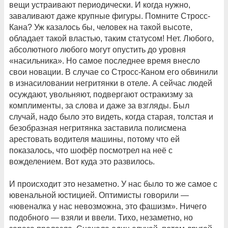
вещи устраивают периодически. И когда нужно,
заваливают даже крупные фигуры. Помните Стросс-
Кана? Уж казалось бы, человек на такой высоте,
обладает такой властью, таким статусом! Нет. Любого,
абсолютного любого могут опустить до уровня
«насильника». Но самое последнее время внесло
свои новации. В случае со Стросс-Каном его обвинили
в изнасиловании негритянки в отеле. А сейчас людей
осуждают, увольняют, подвергают остракизму за
комплименты, за слова и даже за взгляды. Был
случай, надо было это видеть, когда старая, толстая и
безобразная негритянка заставила полисмена
арестовать водителя машины, потому что ей
показалось, что шофёр посмотрел на неё с
вожделением. Вот куда это развилось.
И происходит это незаметно. У нас было то же самое с
ювенальной юстицией. Оптимисты говорили —
«ювеналка у нас невозможна, это фашизм». Ничего
подобного — взяли и ввели. Тихо, незаметно, но