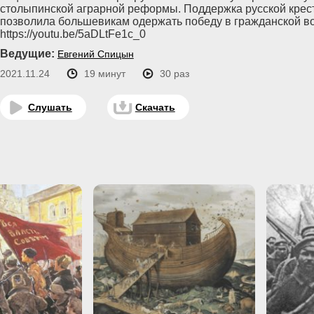
столыпинской аграрной реформы. Поддержка русской кре
позволила большевикам одержать победу в гражданской во
https://youtu.be/5aDLtFe1c_0
Ведущие:
Евгений Спицын
2021.11.24
19 минут
30 раз
Слушать
Скачать