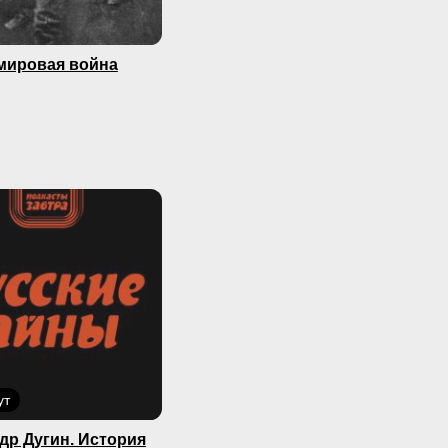
мировая война
ут
др Дугин. История