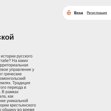
Вход
Регистрация
Расширенный
поиск
ской
 истории русского
табе? На каких
ерриториальная
евое управление у
т греческие
домонгольский
емлях. Традиция
ого периода в
. В рамках
ла, как
ние уникальной
ории крестьянского
ю общину во время