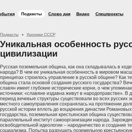
обытия
Подкасты
Слово дня
Видео
Спецпроекты
Подкасты
Хроники СССР
Уникальная особенность рус
цивилизации
Русская поземельная община, как она складывалась в ходе
народа? В чем ее уникальная особенность в мировом масш
принципах строилось управление в русской общине? Как т
община стала основой создания русского государства? Веч
славян имеет глубокие исторические корни, о чем упоминаю
источники: «славяне издавна живут в народоправстве». В 
период вечевые структуры существовали во всех русских з
местного самоуправления сохранялась на протяжении долг
русской истории вплоть до воцарения династии Романовых
государства, поземельная крестьянская община существова
параллельный институт самоорганизации народа. Зарожде
освободительной идеологии – народничество и создание те
социализма. Попытка разрушить поземельную крестьянску