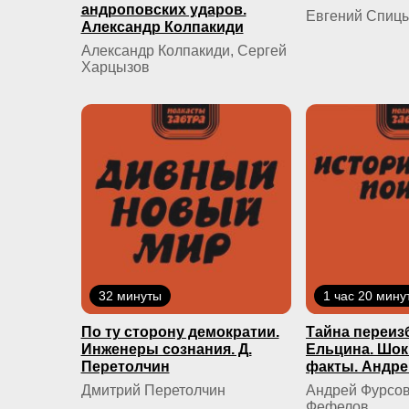
андроповских ударов.
Евгений Спиц
Александр Колпакиди
Александр Колпакиди, Сергей
Харцызов
32 минуты
1 час 20 мину
По ту сторону демократии.
Тайна переиз
Инженеры сознания. Д.
Ельцина. Шо
Перетолчин
факты. Андре
Дмитрий Перетолчин
Андрей Фурсов
Фефелов