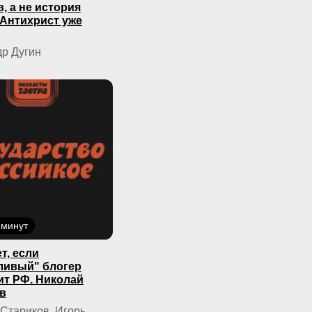
, а не история
 Антихрист уже
р Дугин
 минут
т, если
ливый" блогер
ит РФ. Николай
в
Стариков, Игорь