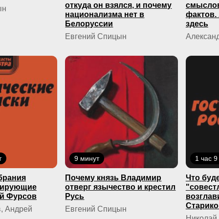
откуда он взялся, и почему
смыслов
ын
национализма нет в
фактов.
Белоруссии
здесь
Евгений Спицын
Александ
т
9 минут
1 час 9
брания
Почему князь Владимир
Что буде
кирующие
отверг язычество и крестил
"совест
й Фурсов
Русь
возглав
Старико
, Андрей
Евгений Спицын
Николай 