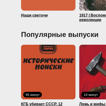
Наши светочи
1917 | Воспо
революции
Популярные выпуски
56 минут
14 минут
КГБ yбивaeт СССР. 12
Ложь и мифы 