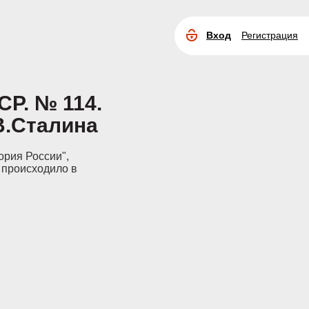
Вход
Регистрация
Расширенный
поиск
Р. № 114.
В.Сталина
ория России",
 происходило в