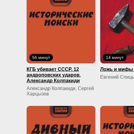
56 минут
14 минут
КГБ yбивaeт СССР. 12
Ложь и мифы 
андроповских ударов.
Евгений Спиц
Александр Колпакиди
Александр Колпакиди, Сергей
Харцызов