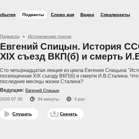
обытия
Подкасты
Слово дня
Видео
Спецпроекты
Подкасты
Исторические поиски
Евгений Спицын. История ССС
XIX съезд ВКП(б) и смерть И.
Сто четырнадцатая лекция из цикла Евгения Спицына "Ист
посвященная XIX съезду ВКП(б) и смерти И.В.Сталина. Что
последние месяцы жизни Сталина?
Ведущие:
Евгений Спицын
2020.07.30
34 минуты
3 раз
Слушать
Скачать