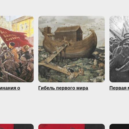
минания о
Гибель первого мира
Первая 