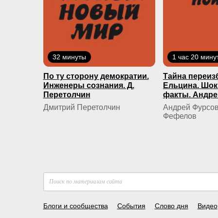
32 минуты
1 час 20 мину
По ту сторону демократии.
Тайна переиз
Инженеры сознания. Д.
Ельцина. Шо
Перетолчин
факты. Андре
Дмитрий Перетолчин
Андрей Фурсов
Фефелов
Блоги и сообщества
События
Слово дня
Видео