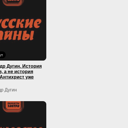
ут
др Дугин. История
, а не история
 Антихрист уже
р Дугин