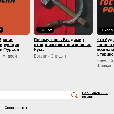
т
9 минут
1 час 9
брания
Почему князь Владимир
Что буде
кирующие
отверг язычество и крестил
"совест
й Фурсов
Русь
возглав
Старико
, Андрей
Евгений Спицын
Николай 
Шишкин
Расширенный
поиск
Спецпроекты