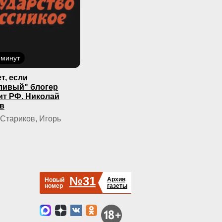
 минут
т, если
ливый" блогер
ит РФ. Николай
в
Стариков, Игорь
№31
Архив
Новый
номер
газеты