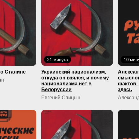
21 минута
10 мин
о Сталине
Украинский национализм,
Алексан
откуда он взялся, и почему
смыслов
ын
национализма нет в
фактов.
Белоруссии
здесь
Евгений Спицын
Александ