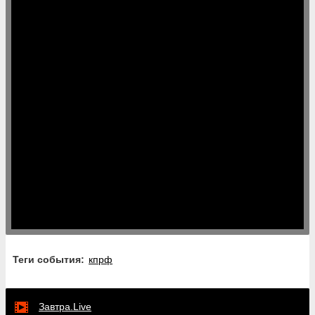
Теги события:
кпрф
Завтра.Live