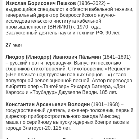
Изяслав Борисович Пешков
(1936–2022) –
выдающийся специалист в области кабельной техники,
генеральный директор Всероссийского научно-
исследовательского института кабельной
промышленности (ВНИИКП) с 1970 года.
Заслуженный деятель науки и техники РФ. 90 лет.
27 мая
Лиодор (Илиодор) Иванович Па́льмин
(1841–1891)
– русский поэт и переводчик. Выпустил несколько
сборников стихотворений. Стихотворение «Requiem»
(«Не плачьте над трупами павших борцов…») стало
популярной революционной песней. Автор переводов
либретто опер «Тангейзер» Рихарда Вагнера, «Дон
Карлос» и «Трубадур» Джузеппе Верди. 185 лет.
Константин Арсеньевич Володин
(1901–1968) –
государственный деятель, инженер-полковник, первый
директор приборостроительного завода Минсред
маша по серийному выпуску ядерных боеприпасов в
городе Златоуст-20. 125 лет.