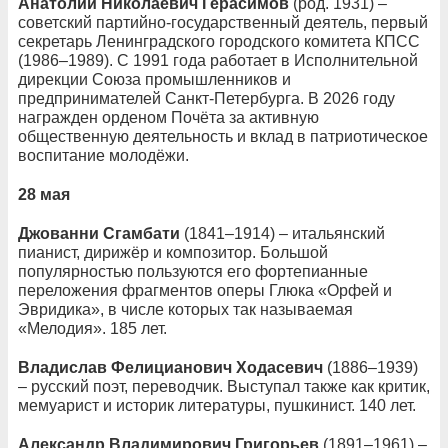
Анатолий Николаевич Герасимов
(род. 1931) –
советский партийно-государственный деятель, первый
секретарь Ленинградского городского комитета КПСС
(1986–1989). С 1991 года работает в Исполнительной
дирекции Союза промышленников и
предпринимателей Санкт-Петербурга. В 2026 году
награжден орденом Почёта за активную
общественную деятельность и вклад в патриотическое
воспитание молодёжи.
28 мая
Джованни Сгамбати
(1841–1914) – итальянский
пианист, дирижёр и композитор. Большой
популярностью пользуются его фортепианные
переложения фрагментов оперы Глюка «Орфей и
Эвридика», в числе которых так называемая
«Мелодия». 185 лет.
Владислав Фелицианович Ходасевич
(1886–1939)
– русский поэт, переводчик. Выступал также как критик,
мемуарист и историк литературы, пушкинист. 140 лет.
Александр Владимирович Григорьев
(1891–1961) –