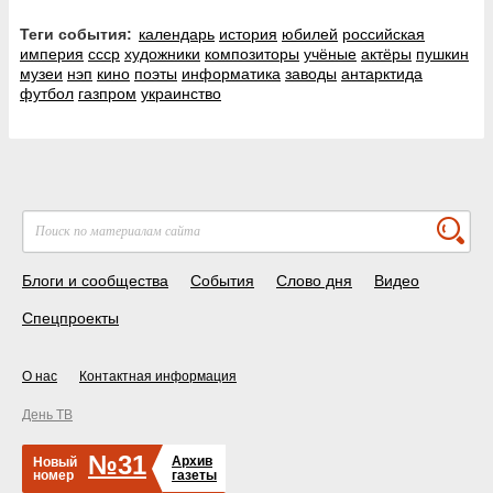
Теги события:
календарь
история
юбилей
российская
империя
ссср
художники
композиторы
учёные
актёры
пушкин
музеи
нэп
кино
поэты
информатика
заводы
антарктида
футбол
газпром
украинство
Блоги и сообщества
События
Слово дня
Видео
Спецпроекты
О нас
Контактная информация
День ТВ
№31
Архив
Новый
номер
газеты