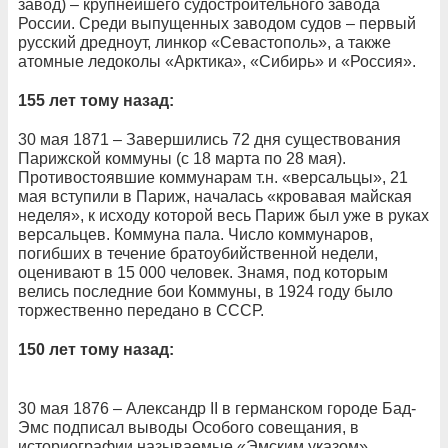
завод) – крупнейшего судостроительного завода
России. Среди выпущенных заводом судов – первый
русский дредноут, линкор «Севастополь», а также
атомные ледоколы «Арктика», «Сибирь» и «Россия».
155 лет тому назад:
30 мая 1871 – Завершились 72 дня существования
Парижской коммуны (с 18 марта по 28 мая).
Противостоявшие коммунарам т.н. «версальцы», 21
мая вступили в Париж, началась «кровавая майская
неделя», к исходу которой весь Париж был уже в руках
версальцев. Коммуна пала. Число коммунаров,
погибших в течение братоубийственной недели,
оценивают в 15 000 человек. Знамя, под которым
велись последние бои Коммуны, в 1924 году было
торжественно передано в СССР.
150 лет тому назад:
30 мая 1876 – Александр II в германском городе Бад-
Эмс подписал выводы Особого совещания, в
историографии называемые «Эмским указом».