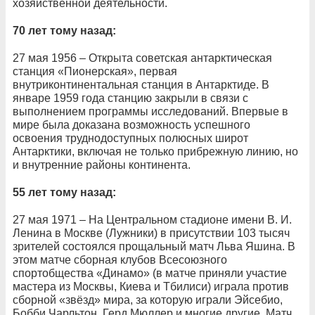
хозяйственной деятельности.
70 лет тому назад:
27 мая 1956 – Открыта советская антарктическая
станция «Пионерская», первая
внутриконтинентальная станция в Антарктиде. В
январе 1959 года станцию закрыли в связи с
выполнением программы исследований. Впервые в
мире была доказана возможность успешного
освоения труднодоступных полюсных широт
Антарктики, включая не только прибрежную линию, но
и внутренние районы континента.
55 лет тому назад:
27 мая 1971 – На Центральном стадионе имени В. И.
Ленина в Москве (Лужники) в присутствии 103 тысяч
зрителей состоялся прощальный матч Льва Яшина. В
этом матче сборная клубов Всесоюзного
спортобщества «Динамо» (в матче приняли участие
мастера из Москвы, Киева и Тбилиси) играла против
сборной «звёзд» мира, за которую играли Эйсебио,
Бобби Чарльтон, Герд Мюллер и многие другие. Матч