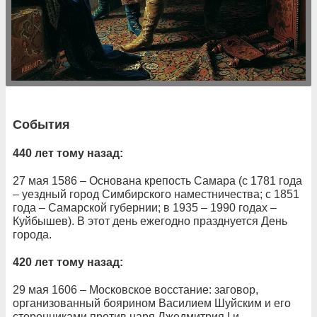
События
440 лет тому назад:
27 мая 1586 – Основана крепость Самара (с 1781 года
– уездный город Симбирского наместничества; с 1851
года – Самарской губернии; в 1935 – 1990 годах –
Куйбышев). В этот день ежегодно празднуется День
города.
420 лет тому назад:
29 мая 1606 – Московское восстание: заговор,
организованный боярином Василием Шуйским и его
сторонниками против царя Лжедмитрия I и