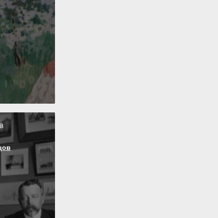
а
цов