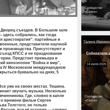
Cообщество
«Салон»
й Дворец съездов. В Большом зале
здесь собрались, как тогда
я аристократия": партийные и
Галина Иванкин
 военные, представители научной
и производства. Присутствуют и
Собиратели 
е съезд КПСС и не празднование
тории. Предстоит премьера и
ий киноэпопеи "Война и мир",
14 июля 2026
на IV Московском международном
рыться буквально на днях, 5
Все уже на своих местах. Тишина.
чинает звучать музыка. Несколько
чинникова. Где, словно в капле
Cообщество
ого времени фильм Сергея
«Салон»
ва Толстого, не только
я Россия, вся её история — словно