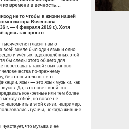
я из времени в вечность…
изод не то чтобы в жизни нашей
о композитора Вячеслава
 г. — 4 февраля 2019 г.). Хотя
сё здесь так просто…
и тысячелетия гласит нам о
а всей земле был один язык и одно
дрецов и учёных, вдохновлённых этой
отя бы следы этого общего для
е пересоздать такой язык заново
 у человечества по-прежнему
, безотносительно к его
икации, язык — это язык музыки, как
звуков. Да, в основе своей это —
передавать конкретные или тем более
 между собой, но вовсе не
о напомнить в этой связи, например,
пользовались гуанчи, некогда жившие
 чувствует, что музыка и её