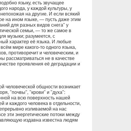
подобно языку, есть звучащее
ого народа, у каждой культуры, у
непохожая на другие. И если всякий
ое на ином языке, — пусть даже этим
аний для разных видов снега" у
тической семьи, — то же самое в
ля музыки; разумеется, с
ный характер её языка. И любые
всём мире какого-то одного языка,
ов, противоречит и человеческим, и
ны рассматриваться не в качестве
качестве проявления её деградации и
ой человеческой общности возникает
ря, "почвы", "крови" и "духа":
анной на всю поверхность нашей
й и каждого человека в отдельности,
непрерывно изливаемой на нас
се эти энергетические потоки между
тавляющую издавна известна людям