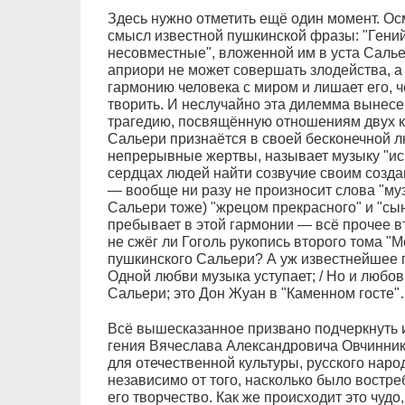
Здесь нужно отметить ещё один момент. Ос
смысл известной пушкинской фразы: "Гени
несовместные", вложенной им в уста Сальер
априори не может совершать злодейства, а 
гармонию человека с миром и лишает его, 
творить. И неслучайно эта дилемма вынес
трагедию, посвящённую отношениям двух к
Сальери признаётся в своей бесконечной л
непрерывные жертвы, называет музыку "ис
сердцах людей найти созвучие своим созда
— вообще ни разу не произносит слова "муз
Сальери тоже) "жрецом прекрасного" и "сы
пребывает в этой гармонии — всё прочее в
не сжёг ли Гоголь рукопись второго тома "
пушкинского Сальери? А уж известнейшее п
Одной любви музыка уступает; / Но и любо
Сальери; это Дон Жуан в "Каменном госте
Всё вышесказанное призвано подчеркнуть
гения Вячеслава Александровича Овчинник
для отечественной культуры, русского наро
независимо от того, насколько было востр
его творчество. Как же происходит это чудо, 