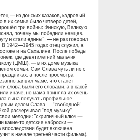
тец — из донских казаков, кадровый
о в их семье было четверо детей,
прошёл три войны: Финскую, Великую
яснял, почему мы победили немцев.
угу и стали едины", — не раз говорил
 В 1942—1945 годах отец служил, а
остоке и на Сахалине. После победы
онеж, где девятилетний мальчик
колу (ЦМШ), — в их доме музыка
еном семьи. Сам Слава чуть ли не с
 праздниках, а после просмотра
запно заявил маме, что станет
и слова были его словами, а в какой
или иначе, но мама приняла их очень
ила сына получать профильное
первым делом Слава — "свободной"
йкой расчерчивал "под музыку"
свои мелодии: "скрипичный ключ —
и какие-то детские наброски —
а впоследствии будет включена
учит в начале третьей части фильма).