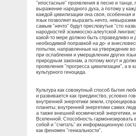
"ипостасные" проявления в песне и танце, 
выражение народного духа, а потому у кажд
каждой цивилизации она своя, особенная и 
язык позволяет выразить нечто, невыразим
самым "нечто" будут пресловутые "сто назв
народностей эскимосско-алеутской лингвис
какой-то мере должно быть справедливо и д
необходимой поправкой на до- и внесловес
попытки, направленные на утверждение во 
при ослаблении и умерщвлении других язык
природным законам, а потому могут и долж
проявления "прогресса цивилизации", а в 
культурного геноцида.
Культура как совокупный способ бытия люб
и развивается как триединство, условно гово
внутренней энергетики земли, спроециров
планеты; внутренней энергетики самих люде
а также внешней космической энергетики, 
Вселенной. Способность гармонизировать в
собой и "считать" их информационную сос
как феномен "гениальности".