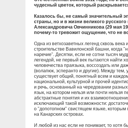
чудесный цветок, который раскрываетс
Казалось бы, не самый значительный эп
страны, но и в жизни великого русског
Александровича Овчинникова (29 мая 1936
почему-то тревожит ощущение, что не в
Одна из ветхозаветных легенд сквозь века 
строительстве Вавилонской башни, когда "н
наречие". Десятки, если не сотни тысяч му
легендой, не первый век пытаются найти х
человечества праязыка, воссоздать или даж
(волапюк, эсперанто и другие). Между тем,
существует общий, понятный всем и каждому
национальной, культурной и прочей идентиф
и речь, основанный на чередовании разных 
язык, на котором нельзя или почти нельзя 
абстрактные понятия и их взаимоотношения
исключающий такой возможности: достаточн
о "допотопном" свистящем языке, которым 
на Канарских островах.
И любой из нас если не понимает, то хотя бы