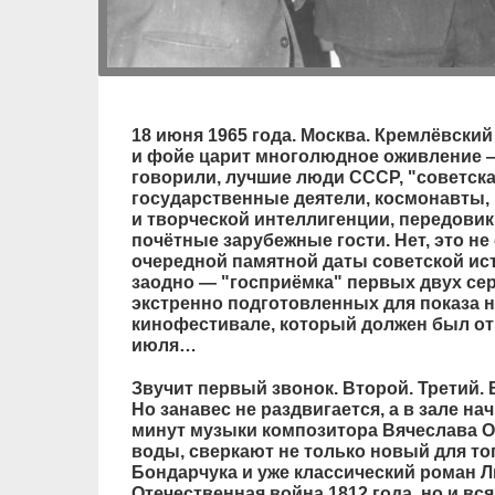
18 июня 1965 года. Москва. Кремлёвски
и фойе царит многолюдное оживление — 
говорили, лучшие люди СССР, "советска
государственные деятели, космонавты,
и творческой интеллигенции, передовик
почётные зарубежные гости. Нет, это н
очередной памятной даты советской ис
заодно — "госприёмка" первых двух сер
экстренно подготовленных для показа 
кинофестивале, который должен был отк
июля…
Звучит первый звонок. Второй. Третий. 
Но занавес не раздвигается, а в зале на
минут музыки композитора Вячеслава Ов
воды, сверкают не только новый для т
Бондарчука и уже классический роман Ль
Отечественная война 1812 года, но и вс