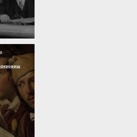
а
сокровищ