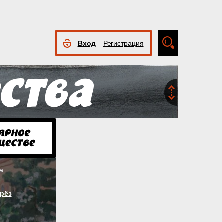
Вход
Регистрация
Расширенный
поиск
а
рёз