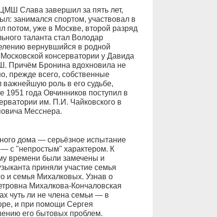
 ЦМШ Слава завершил за пять лет,
ыл: занимался спортом, участвовал в
л потом, уже в Москве, второй разряд
ьного таланта стал Володар
елению вернувшийся в родной
 Московской консерватории у Давида
Ш. Причём Бронина вдохновила не
но, прежде всего, собственные
 важнейшую роль в его судьбе,
ре 1951 года Овчинников поступил в
рватории им. П.И. Чайковского в
повича Месснера.
дного дома — серьёзное испытание
— с "непростым" характером. К
ому времени были замечены и
узыканта приняли участие семья
о и семья Михалковых. Узнав о
етровна Михалкова-Кончаловская
х чуть ли не члена семьи — в
оре, и при помощи Сергея
ению его бытовых проблем.