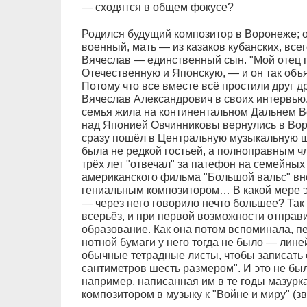
— сходятся в общем фокусе?
Родился будущий композитор в Воронеже; о
военный, мать — из казаков кубанских, всег
Вячеслав — единственный сын. "Мой отец 
Отечественную и Японскую, — и он так объ
Потому что все вместе всё простили друг др
Вячеслав Александрович в своих интервью.
семья жила на континентальном Дальнем В
над Японией Овчинниковы вернулись в Вор
сразу пошёл в Центральную музыкальную ш
была не редкой гостьей, а полноправным чл
трёх лет "отвечал" за патефон на семейных
американского фильма "Большой вальс" вне
гениальным композитором… В какой мере эт
— через него говорило нечто большее? Так 
всерьёз, и при первой возможности отправ
образование. Как она потом вспоминала, 
нотной бумаги у него тогда не было — лине
обычные тетрадные листы, чтобы записать 
сантиметров шесть размером". И это не был
например, написанная им в те годы мазурк
композитором в музыку к "Войне и миру" (зв