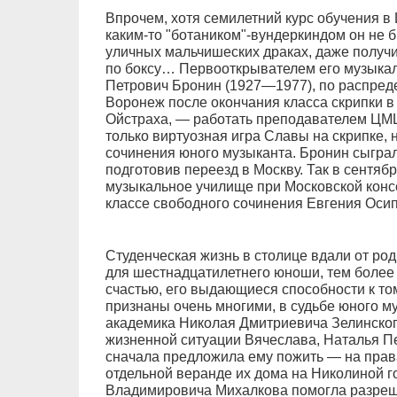
Впрочем, хотя семилетний курс обучения в
каким-то "ботаником"-вундеркиндом он не б
уличных мальчишеских драках, даже получи
по боксу… Первооткрывателем его музыкал
Петрович Бронин (1927—1977), по распред
Воронеж после окончания класса скрипки в
Ойстраха, — работать преподавателем ЦМ
только виртуозная игра Славы на скрипке, 
сочинения юного музыканта. Бронин сыграл
подготовив переезд в Москву. Так в сентяб
музыкальное училище при Московской консе
классе свободного сочинения Евгения Оси
Студенческая жизнь в столице вдали от ро
для шестнадцатилетнего юноши, тем более 
счастью, его выдающиеся способности к т
признаны очень многими, в судьбе юного м
академика Николая Дмитриевича Зелинског
жизненной ситуации Вячеслава, Наталья П
сначала предложила ему пожить — на права
отдельной веранде их дома на Николиной г
Владимировича Михалкова помогла разреш