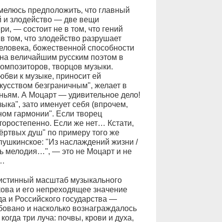
мелюсь предположить, что главный
й и злодейство — две вещи
и, — состоит не в том, что гений
в том, что злодейство разрушает
человека, божественной способности
ена величайшим русским поэтом в
омпозиторов, творцов музыки.
юбви к музыке, приносит ей
кусством безграничным", желает в
ньям. А Моцарт — удивительное дело!
ыка", зато именует себя (впрочем,
ном гармонии". Если творец
торостепенно. Если же нет… Кстати,
Мёртвых душ" по примеру того же
ушкинское: "Из наслаждений жизни /
вь мелодия…", — это не Моцарт и не
"…
 истинный масштаб музыкального
ова и его непреходящее значение
да и Российского государства —
ебовано и насколько вознаграждалось
когда три луча: почвы, крови и духа,