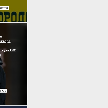
ество
от
ектора
 вуза РФ:
е
ьтура