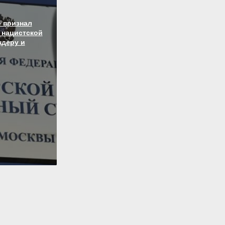
 признал
 нацистской
ндеру и