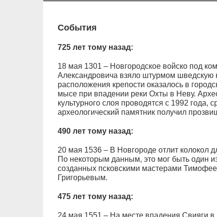
События
725 лет тому назад:
18 мая 1301 – Новгородское войско под ко
Александровича взяло штурмом шведскую 
расположения крепости оказалось в городс
мысе при впадении реки Охты в Неву. Архе
культурного слоя проводятся с 1992 года, с
археологический памятник получил прозви
490 лет тому назад:
20 мая 1536 – В Новгороде отлит колокол 
По некоторым данным, это мог быть один из
созданных псковскими мастерами Тимофе
Григорьевым.
475 лет тому назад:
24 мая 1551 – На месте впадения Свияги в 