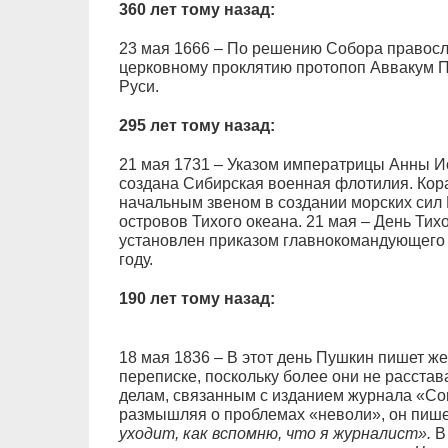
360 лет тому назад:
23 мая 1666 – По решению Собора правосл
церковному проклятию протопоп Аввакум П
Руси.
295 лет тому назад:
21 мая 1731 – Указом императрицы Анны И
создана Сибирская военная флотилия. Кора
начальным звеном в создании морских сил
островов Тихого океана. 21 мая – День Тих
установлен приказом главнокомандующего
году.
190 лет тому назад:
18 мая 1836 – В этот день Пушкин пишет ж
переписке, поскольку более они не расста
делам, связанным с изданием журнала «Со
размышляя о проблемах «неволи», он пиш
уходит, как вспомню, что я журналист».
В