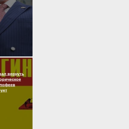
вал вернуть
торическое
алофеев
ует