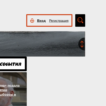
Вход
Регистрация
Расширенный
поиск
ина» подала
нятии
выборов в