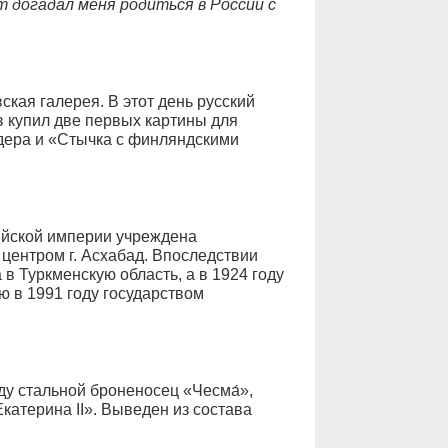
 догадал меня родиться в России с
ская галерея. В этот день русский
в купил две первых картины для
дера и «Стычка с финляндскими
сийской империи учреждена
центром г. Асхабад. Впоследствии
в Туркменскую область, а в 1924 году
 в 1991 году государством
ду стальной броненосец «Чесма́»,
Екатерина II». Выведен из состава