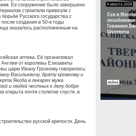
4 августа 2026
ским. Ее сооружение было завершено
атериалов строители привезли с
Суд в Москве
 борьбе Русского государства с
пособниками
 после создания в 50-е годы
Германии Ба
ища оказалось расположенным на
Шухевича
сийская аптека. Её организовал
 Англии от королевы Елизаветы
евы царю Ивану Грозному говорилось:
вану Васильевичу, брату кровному и
ерта Якоба в лекарях мужа
война
рей и людей честных к делу добре
 открыта почти столетие спустя, в
строительство русской крепости. День