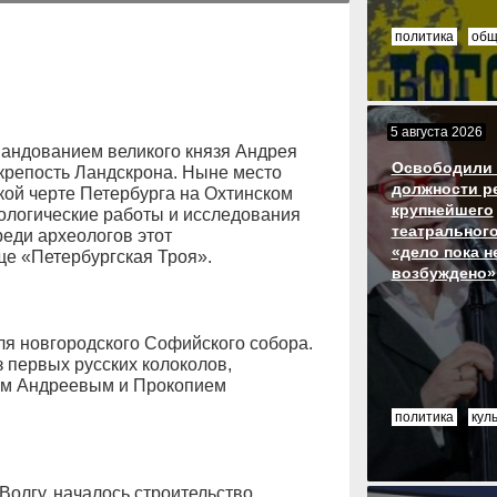
политика
общ
5 августа 2026
мандованием великого князя Андрея
Освободили 
крепость Ландскрона. Ныне место
должности р
кой черте Петербурга на Охтинском
крупнейшего
ологические работы и исследования
театрального
реди археологов этот
«дело пока н
ще «Петербургская Троя».
возбуждено»
для новгородского Софийского собора.
 первых русских колоколов,
ем Андреевым и Прокопием
политика
кул
Волгу, началось строительство