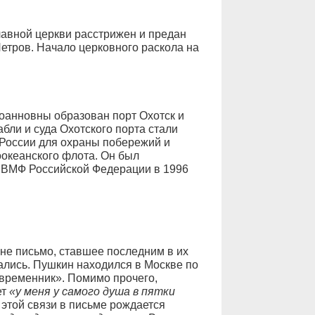
авной церкви расстрижен и предан
етров. Начало церковного раскола на
оанновны образован порт Охотск и
бли и суда Охотского порта стали
 России для охраны побережий и
оокеанского флота. Он был
 ВМФ Российской Федерации в 1996
ене письмо, ставшее последним в их
вались. Пушкин находился в Москве по
временник». Помимо прочего,
ет
«у меня у самого душа в пятки
 этой связи в письме рождается