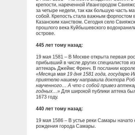
крепости, нареченной Ивангородом Свияж
за четыре недели, так как большую часть м
собой. Крепость стала важным форпостом в
Казанским ханством. Сегодня село Свияжск
прошлого века Куйбышевского водохранил
острове.
445 лет тому назад:
19 мая 1581 – В Москве открыта первая рос
прибывший в числе других специалистов из
аптекарь Джеймс Френч. В послании корол
«Месяца мая 19 дня 1581 года, государю И
приятелю нашему направила доктора Роб
наученного… А что с собой привез аптека
годных…»
Для широкой публики аптека была
1673 году.
440 лет тому назад:
19 мая 1586 – В устье реки Самары начато 
рождения города Самары.