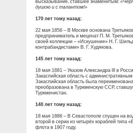
высказывание, ставшее знаменитым:
«Черт
душою и с талантом!»
170 лет тому назад:
22 мая 1856 – В Москве основана Третьяков
предприниматель и меценат П. М. Третьяко
своей коллекции – «Искушение» Н. Г. Шиль
контрабандистами» В. Г. Худякова.
145 лет тому назад:
18 мая 1881 – Указом Александра III в Рос
Закаспийская область с административным 
Закаспийская область была переименована 
преобразована в Туркменскую ССР, ставшую
Туркменистан.
140 лет тому назад:
18 мая 1886 – В Севастополе спущен на во
второй в серии из четырёх кораблей типа «
флота в 1907 году.