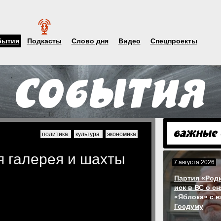
бытия
Подкасты
Слово дня
Видео
Спецпроекты
политика
культура
экономика
я галерея и шахты
7 августа 2026
Партия «Род
иск в ВС о с
«Яблока» с 
Госдуму