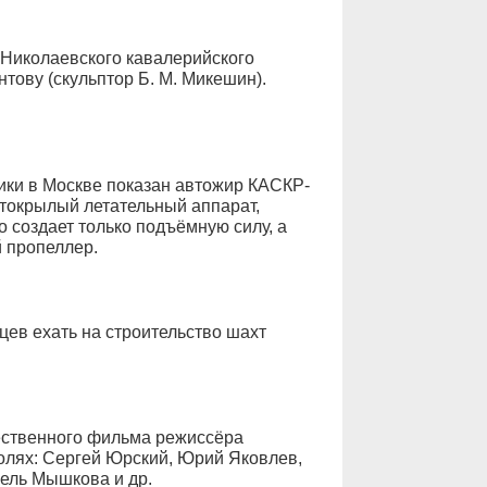
 Николаевского кавалерийского
тову (скульптор Б. М. Микешин).
ики в Москве показан автожир КАСКР-
нтокрылый летательный аппарат,
о создает только подъёмную силу, а
 пропеллер.
ев ехать на строительство шахт
ественного фильма режиссёра
олях: Сергей Юрский, Юрий Яковлев,
ель Мышкова и др.