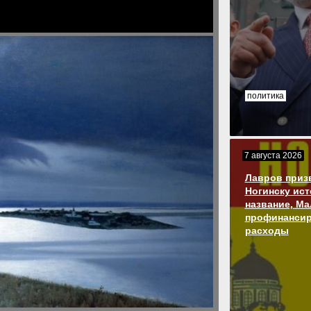
политика
7 августа 2026
Лавров приз
Ногинску ис
название, М
профинансир
расходы