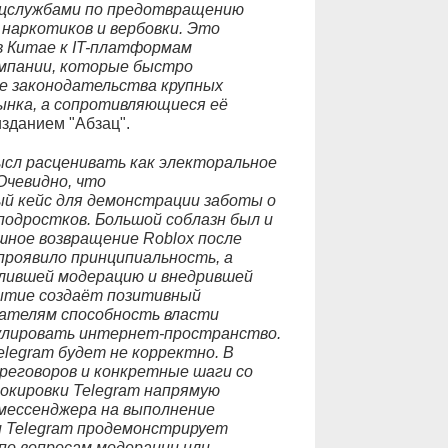
ецслужбами по предотвращению
 наркотиков и вербовки. Это
 в Китае к IT-платформам
омпании, которые быстро
е законодательства крупных
ынка, а сопротивляющиеся её
изданием "Абзац".
ысл расценивать как электоральное
Очевидно, что
 кейс для демонстрации заботы о
подростков. Большой соблазн был и
шное возвращение Roblox после
проявило принципиальность, а
илившей модерацию и внедрившей
бытие создаёт позитивный
ателям способность власти
улировать интернет-пространство.
elegram будет не корректно. В
ереговоров и конкретные шаги со
кировки Telegram напрямую
 мессенджера на выполнение
и Telegram продемонстрирует
по вопросам модерации или