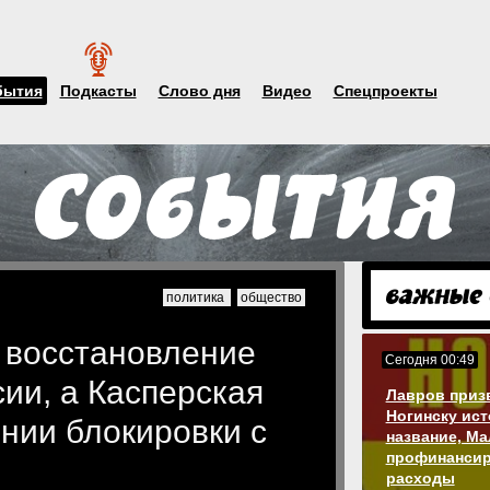
бытия
Подкасты
Слово дня
Видео
Спецпроекты
политика
общество
 восстановление
Сегодня 00:49
сии, а Касперская
Лавров приз
Ногинску ис
нии блокировки с
название, М
профинансир
расходы