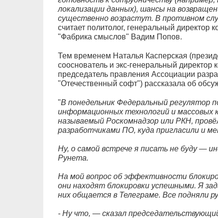
локализации данных), шансы на возвраще
существенно возрастут. В противном слу
считает политолог, генеральный директор 
"Фабрика смыслов" Вадим Попов.
Тем временем Наталья Касперская (президе
сооснователь и экс-генеральный директор 
председатель правления Ассоциации разра
"Отечественный софт") рассказала об обсу
"
В понедельник Федеральный регулятор по 
информационных технологий и массовых 
называемый Роскомнадзор или РКН, провёл
разработчиками ПО, куда пригласили и ме
Ну, о самой встрече я писать не буду — 
Рунета.
На мой вопрос об эффективности блокиро
они находят блокировки успешными. Я за
них общается в Телеграме. Все подняли ру
- Ну что, — сказал председательствующий