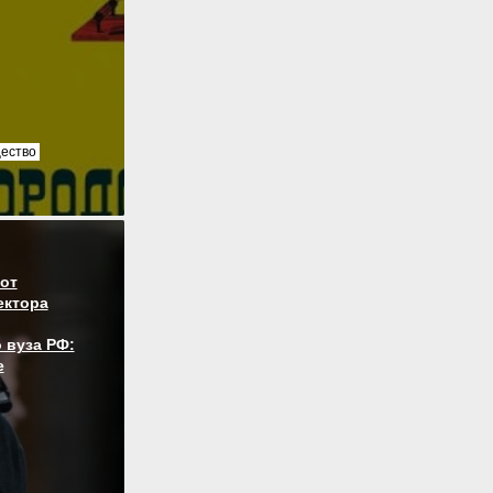
ество
от
ектора
 вуза РФ:
е