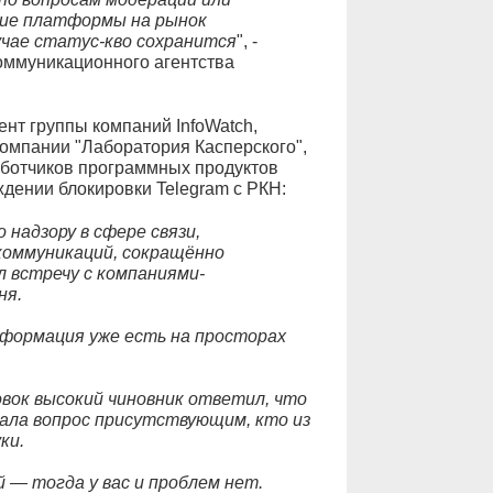
ние платформы на рынок
чае статус-кво сохранится
", -
коммуникационного агентства
нт группы компаний InfoWatch,
компании "Лаборатория Касперского",
ботчиков программных продуктов
ждении блокировки Telegram с РКН:
надзору в сфере связи,
коммуникаций, сокращённо
 встречу с компаниями-
ня.
информация уже есть на просторах
вок высокий чиновник ответил, что
дала вопрос присутствующим, кто из
ки.
 — тогда у вас и проблем нет.