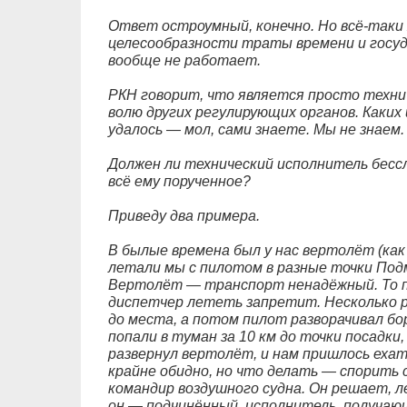
Ответ остроумный, конечно. Но всё-таки
целесообразности траты времени и госуд
вообще не работает.
РКН говорит, что является просто техн
волю других регулирующих органов. Каких 
удалось — мол, сами знаете. Мы не знаем. 
Должен ли технический исполнитель бессл
всё ему порученное?
Приведу два примера.
В былые времена был у нас вертолёт (как 
летали мы с пилотом в разные точки Подм
Вертолёт — транспорт ненадёжный. То п
диспетчер лететь запретит. Несколько р
до места, а потом пилот разворачивал б
попали в туман за 10 км до точки посадки
развернул вертолёт, и нам пришлось ехать
крайне обидно, но что делать — спорить 
командир воздушного судна. Он решает, л
он — подчинённый, исполнитель, получающ