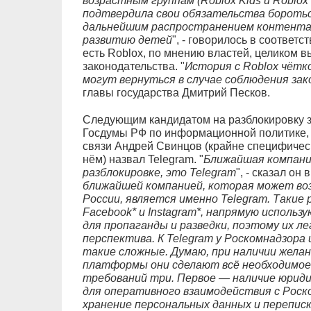
возрастным группам (Roblox Kids и Roblox
подтвердила свои обязательства боротьс
дальнейшим распространением контента,
развитию детей
", - говорилось в соотве
есть Roblox, по мнению властей, целиком 
законодательства. "
История с Roblox чётк
могут вернуться в случае соблюдения зак
главы государства Дмитрий Песков.
Следующим кандидатом на разблокировку з
Госдумы РФ по информационной политике,
связи Андрей Свинцов (крайне специфическ
нём) назвал Telegram. "
Ближайшая компани
разблокировке, это Telegram
", - сказал он
ближайшей компанией, которая может во
России, является именно Telegram. Такие 
Facebook* и Instagram*, напрямую исполь
для пропаганды и разведки, поэтому их л
перспектива. К Telegram у Роскомнадзора
такие сложные. Думаю, при наличии жела
платформы они сделают всё необходимое з
требований три. Первое — наличие юриди
для оперативного взаимодействия с Рос
хранение персональных данных и переписк