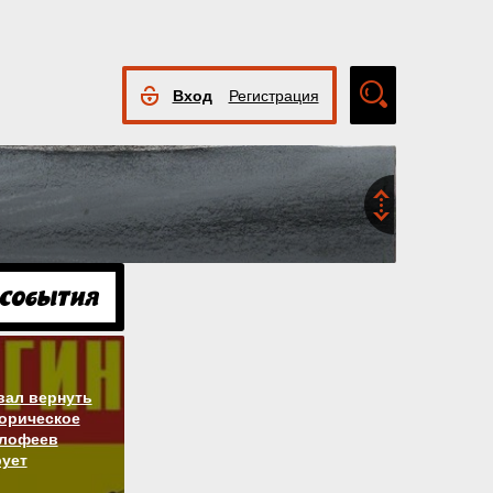
Вход
Регистрация
Расширенный
поиск
вал вернуть
торическое
алофеев
ует