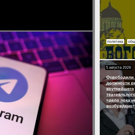
политика
общ
5 августа 2026
Освободили 
должности р
крупнейшего
театрального
«дело пока н
возбуждено»