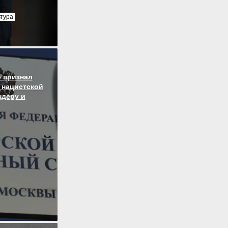
ьтура
 признал
 нацистской
ндеру и