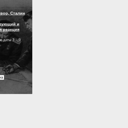
вор, Сталин
дующий и
я реакция
е даты 3 – 9
на