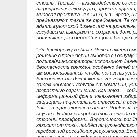
страны. Третье — взаимодействие со сп
террористических угроз, продажи оружия,
мировая практика. И в США, и в Европе, и
предъявляют такие же требования. Те к
адаптируют свой бизнес под национальны
государств, выиграют и сохранят долю р
потеряют
", - отметил Свинцов в беседе с 
"
Разблокировку Roblox в России имеет см
решение в преддверии выборов в Госдуму. 
политадминистраторы используют данный
безопасности граждан, особенно детей и 
им воспользовались, чтобы показать успе
блокировки как достижение: государство 
затем добилось уступок от компании, ус
возрастные ограничения. Как итог — со
информационный фон и показывает избир
защищать национальные интересы и рег
Увы, экстраполировать кейс с Roblox на T
случае с Roblox потребовалось полгода п
стороны платформы. Вероятность разбло
зависит от того, пойдёт ли руководство
требований российских регуляторов. Есл
готовность к сотрудничеству (например, 