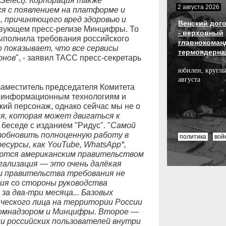
 Select). Корпорация также
2 августа 2026
я с появлением на платформе и
 причиняющего вред здоровью и
Венский дого
тствующем пресс-релизе Минцифры. То
- верховный
выполнила требования российского
главнокоман
о показывает, что все сервисы
термоядерна
онов
", - заявил ТАСС пресс-секретарь
юбилеи, круглы
августа
аместитель председателя Комитета
 информационным технологиям и
ий персонаж, однако сейчас мы не о
я, которая может двигаться к
 в беседе с изданием "Ридус". "
Самой
зобновить полноценную работу в
политика
вой
ресурсы, как YouTube, WhatsApp*,
зуются американским правительством
егализация — это очень далёкая
 и правительства требования не
ния со стороны руководства
а два-три месяца... Базовых
ческого лица на территории России
комнадзором и Минцифры. Второе —
и российских пользователей внутри