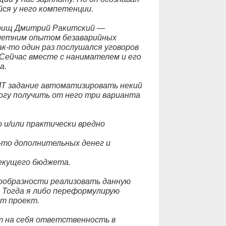
ся у него компетенции.
арищ Дмитрий Ракитский —
-летним опытом безаварийных
к-то один раз послушался уговоров
 Сейчас вместе с нанимателем и его
а.
 ИТ задание автоматизировать некий
могу получить от него три варианта
 и/или практически вредно
-то дополнительных денег и
текущего бюджета.
ообразности реализовать данную
. Тогда я либо переформулирую
от проект.
т на себя ответственность в