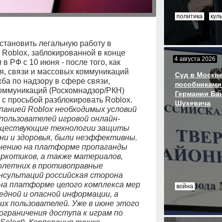
политика
кул
становить легальную работу в
 Roblox, заблокированной в конце
4 августа 2026
в РФ с 10 июня - после того, как
я, связи и массовых коммуникаций
Суд в Москве
а по надзору в сфере связи,
пособниками
оммуникаций (Роскомнадзор/РКН)
Германии Ба
с просьбой разблокировать Roblox.
Шухевича
панией Roblox необходимых условий
пользователей игровой онлайн-
существующие технологии защиты
ни и здоровья, были неэффективны.
анению на платформе пропаганды
аркотиков, а также материалов,
олетних в противоправные
нсультаций российская сторона
 на платформе целого комплекса мер
война
дной и опасной информации, а
их пользователей. Уже в июне этого
ограничения доступа к играм по