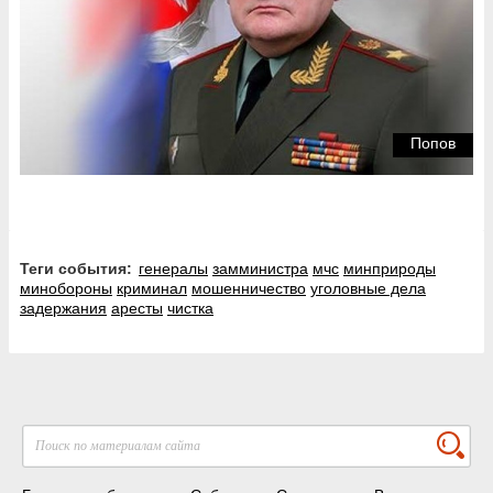
Попов
Теги события:
генералы
замминистра
мчс
минприроды
минобороны
криминал
мошенничество
уголовные дела
задержания
аресты
чистка