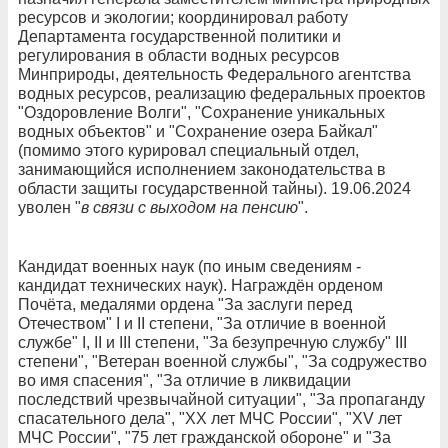
ресурсов и экологии; координировал работу
Департамента государственной политики и
регулирования в области водных ресурсов
Минприроды, деятельность Федерального агентства
водных ресурсов, реализацию федеральных проектов
"Оздоровление Волги", "Сохранение уникальных
водных объектов" и "Сохранение озера Байкал"
(помимо этого курировал специальный отдел,
занимающийся исполнением законодательства в
области защиты государственной тайны). 19.06.2024
уволен "
в связи с выходом на пенсию
".
Кандидат военных наук (по иным сведениям -
кандидат технических наук). Награждён орденом
Почёта, медалями ордена "За заслуги перед
Отечеством" I и II степени, "За отличие в военной
службе" I, II и III степени, "За безупречную службу" III
степени", "Ветеран военной службы", "За содружество
во имя спасения", "За отличие в ликвидации
последствий чрезвычайной ситуации", "За пропаганду
спасательного дела", "XX лет МЧС России", "XV лет
МЧС России", "75 лет гражданской обороне" и "За