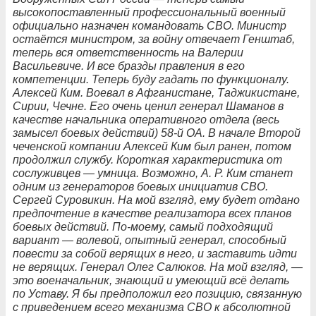
высокопоставленный профессиональный военный
официально назначен командовать СВО. Министр
остаётся министром, за войну отвечает Генштаб,
теперь вся ответственность на Валерии
Васильевиче. И все бразды правления в его
компетенции. Теперь буду гадать по функционалу.
Алексей Ким. Воевал в Афганистане, Таджикистане,
Сирии, Чечне. Его очень ценил генерал Шаманов в
качестве начальника оперативного отдела (весь
замысел боевых действий) 58-й ОА. В начале Второй
чеченской компании Алексей Ким был ранен, потом
продолжил службу. Короткая характеристика от
сослуживцев — умница. Возможно, А. Р. Ким станет
одним из генераторов боевых инициатив СВО.
Сергей Суровикин. На мой взгляд, ему будет отдано
предпочтение в качестве реализатора всех планов
боевых действий. По-моему, самый подходящий
вариант — волевой, опытный генерал, способный
повести за собой верящих в него, и заставить идти
не верящих. Генерал Олег Салюков. На мой взгляд, —
это военачальник, знающий и умеющий всё делать
по Уставу. Я бы предположил его позицию, связанную
с приведением всего механизма СВО к абсолютной