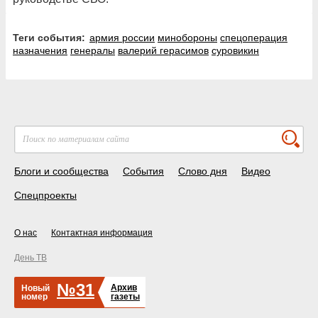
Теги события:
армия россии
минобороны
спецоперация
назначения
генералы
валерий герасимов
суровикин
Блоги и сообщества
События
Слово дня
Видео
Спецпроекты
О нас
Контактная информация
День ТВ
№31
Архив
Новый
номер
газеты