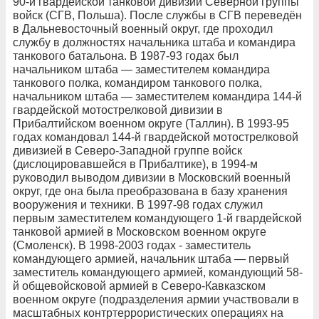
90-й гвардейской танковой дивизии Северной группы
войск (СГВ, Польша). После службы в СГВ переведён
в Дальневосточный военный округ, где проходил
службу в должностях начальника штаба и командира
танкового батальона. В 1987-93 годах был
начальником штаба — заместителем командира
танкового полка, командиром танкового полка,
начальником штаба — заместителем командира 144-й
гвардейской мотострелковой дивизии в
Прибалтийском военном округе (Таллин). В 1993-95
годах командовал 144-й гвардейской мотострелковой
дивизией в Северо-Западной группе войск
(дислоцировавшейся в Прибалтике), в 1994-м
руководил выводом дивизии в Московский военный
округ, где она была преобразована в базу хранения
вооружения и техники. В 1997-98 годах служил
первым заместителем командующего 1-й гвардейской
танковой армией в Московском военном округе
(Смоленск). В 1998-2003 годах - заместитель
командующего армией, начальник штаба — первый
заместитель командующего армией, командующий 58-
й общевойсковой армией в Северо-Кавказском
военном округе (подразделения армии участвовали в
масштабных контртеррористических операциях на