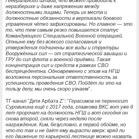
Генерального штаба, что может приводить к
неразберихе и даже напряжению между
должностными лицами. Теперь их места и
должностные обязанности в вертикали боевого
управления чётко зафиксированы. Но главное — это
то, что тем самым резко повышается статус
Командующего Специальной Военной операцией.
Отныне ему без всякого согласования и
утверждения подчинены все виды и структуры
Вооружённых сил — от стратегической авиации и
ГРУ до сил флота и военной приёмки. Такая
концентрация сил и средств в рамках СВО
беспрецедентна. Одновременно с этим на НГШ
возложена персональная ответственность за
успешность проведения СВО. Пойдёт ли это на
пользу делу, мы очень скоро узнаем
".
ТГ-канал "Дети Арбата Z": "
Герасимов не переносит
Суровикина ещё с 2017 года, главкома ВКС вот уже 6
лет пророчат на должность НГШ и вот сегодня он
снова второй, сняли через неделю после
награждения. Ким, безусловно, в первой обойме, но
что-то так и не даёт ему вырасти вверх: вряд ли
его движение по карьерной лестнице можно назвать