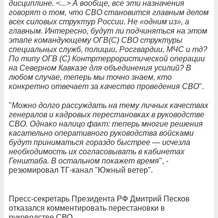
дисциплине. <...> А вообще, все эти назначения
говорят о том, что СВО становится главным делом
всех силовых структур России. Не «одним из», а
главным. Интересно, будут ли подчиняться на этом
этапе командующему ОГВ(С) СВО структуры
специальных служб, полиции, Росгвардии, МЧС и тд?
По типу ОГВ (С) Контртеррористической операции
на Северном Кавказе для объединения усилий? В
любом случае, теперь мы точно знаем, кто
конкретно отвечает за качество проведения СВО
".
"
Можно долго рассуждать на тему личных качествах
генералов и кадровых перестановках в руководстве
СВО. Однако налицо факт: теперь многие решения
касательно оперативного руководства войсками
будут приниматься гораздо быстрее — исчезла
необходимость их согласовывать в кабинетах
Генштаба. В остальном покажет время
", -
резюмировал ТГ-канал "Южный ветер".
Пресс-секретарь Президента РФ Дмитрий Песков
отказался комментировать перестановки в
руководстве СВО.