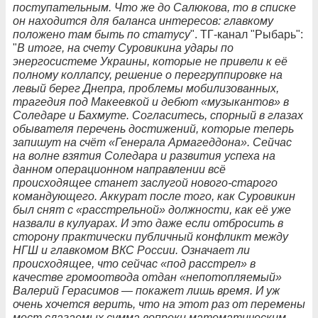
поступательным. Что же до Салюкова, то в списке
он находится для баланса интересов: главкому
положено там быть по статусу
". ТГ-канал "Рыбарь":
"
В итоге, на счету Суровикина удары по
энергосистеме Украины, которые не привели к её
полному коллапсу, решение о перегруппировке на
левый берег Днепра, проблемы мобилизованных,
трагедия под Макеевкой и дебют «музыкантов» в
Соледаре и Бахмуте. Согласитесь, спорный в глазах
обывателя перечень достижений, которые теперь
запишут на счёт «Генерала Армагеддона». Сейчас
на волне взятия Соледара и развития успеха на
данном операционном направлении всё
происходящее станет заслугой нового-старого
командующего. Аккурат после того, как Суровикин
был снят с «расстрельной» должности, как её уже
назвали в кулуарах. И это даже если отбросить в
сторону практически публичный конфликт между
НГШ и главкомом ВКС России. Означает ли
происходящее, что сейчас «под расстрел» в
качестве громоотвода отдан «непотопляемый»
Валерий Герасимов — покажет лишь время. И уж
очень хочется верить, что на этот раз от перемены
мест слагаемых сумма вопреки математическим