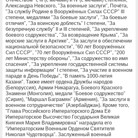
Александра Невского, "За военные заслуги", Почёта,
"За службу Родине в Вооружённых Силах СССР" III
степени, медалями "За боевые заслуги", "За боевые
отличия", "За воинскую доблесть" I степени, "За
безупречную службу" II и III степеней, "За укрепление
боевого содружества", "За возвращение Крыма", "За
морские заслуги в Арктике", "За заслуги в обеспечении
национальной безопасности", "60 лет Вооружённых
Сил СССР", "70 лет Вооружённых Сил СССР", "200
лет Министерству обороны", "За содружество во имя
спасения", "За укрепление государственной системы
защиты информации" I степени, "За участие в военном
параде в День Победы", "В память 1000-летия
Казани". Также имеет ордена Дружбы народов
(Белоруссия), Армии Никарагуа, Боевого Красного
Знамени (Монголия), медали "Боевое содружество"
(Сирия), "Маршал Баграмян" (Армения), "За заслуги в
военном сотрудничестве" (Азербайджан). Кроме того,
"Глава Российского Императорского Дома Её
Императорское Высочество Государыня Великая
Княгиня Мария Владимировна" наградила его
"Императорским Военным Орденом Святителя
Николая Чудотворца". Заслуженный военный