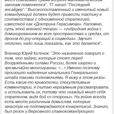
законам поменяется
". ТГ-канал "Последний
инсайдер": "
Высокопоставленный и именитый новый
командующий должен будет привести тактику в
соответствие с одноимённой стратегией,
известной как «Доктрина Герасимова». Напомню,
суть этой военной теории — «гибридная война с
доминированием во всех пространствах и средах, от
дронов до psy-операций в соцмедиа». Звучит
отлично, надо лишь показать, как это делается
".
Военкор Юрий Котенок: "
Это назначение говорит о
том, что задачи, которые стоят перед
Вооружёнными силами России, более широки и
чрезвычайно многогранны. <...> Именно поэтому
произошло наделение начальника Генерального
штаба такими полномочиями. Я вижу в этом резон.
Есть какие-то кривотолки, спекулятивные
комментарии, я считаю неразумным рассматривать
и использовать их, потому что «каждый мнит себя
стратегом, видя бой со стороны». На войне всегда
есть место различным домыслам, которые
зачастую не подтверждаются конкретикой. Значит,
был резон у Верховного главнокомандующего