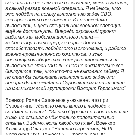
сделать такое ключевое назначение, можно сказать,
в самый разгар военной операции. Я надеюсь, что
это пойдёт на пользу выполнению задач СВО,
которые никто не отменял. Их необходимо
выполнять, и цели специальной военной операции
ещё не достигнуты. Впереди огромный фронт
работы, как мобилизационного плана —
мобилизации всех сфер, которые должны
способствовать победе: это и экономика, и работа
военно-промышленного комплекса, и всех
институтов общества, которые направлены на
выполнение этой задачи. У нас не обязательно всё
диктуется тем, что кто-то не выполнил задачу. Я
не стал бы связывать невыполнение задач или
неоправдание ожиданий Суровикиным и назначение
начальником всей группировки Валерия Герасимова
".
Военкор Роман Сапоньков указывает, что при
Суровикине "
сделано очень много в подходе к
снабжению войск
": "
За что Суровикина понизили я не
знаю, но слышал о нём только положительные
отзывы. Видимо, есть какой-то план
". Военкор
Александр Сладков: "
Валерий Герасимов, НГШ
Вооружённых Сил России — теперь самый