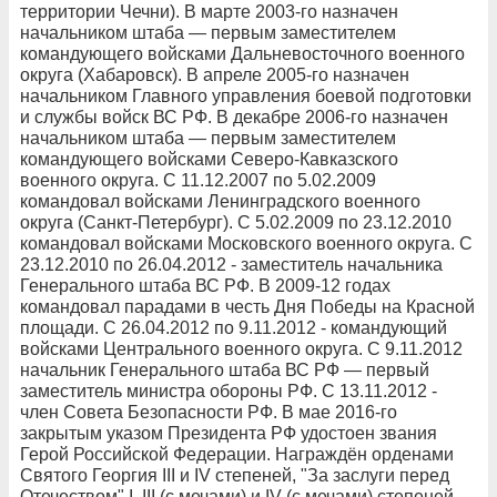
территории Чечни). В марте 2003-го назначен
начальником штаба — первым заместителем
командующего войсками Дальневосточного военного
округа (Хабаровск). В апреле 2005-го назначен
начальником Главного управления боевой подготовки
и службы войск ВС РФ. В декабре 2006-го назначен
начальником штаба — первым заместителем
командующего войсками Северо-Кавказского
военного округа. С 11.12.2007 по 5.02.2009
командовал войсками Ленинградского военного
округа (Санкт-Петербург). С 5.02.2009 по 23.12.2010
командовал войсками Московского военного округа. С
23.12.2010 по 26.04.2012 - заместитель начальника
Генерального штаба ВС РФ. В 2009-12 годах
командовал парадами в честь Дня Победы на Красной
площади. С 26.04.2012 по 9.11.2012 - командующий
войсками Центрального военного округа. С 9.11.2012
начальник Генерального штаба ВС РФ — первый
заместитель министра обороны РФ. С 13.11.2012 -
член Совета Безопасности РФ. В мае 2016-го
закрытым указом Президента РФ удостоен звания
Герой Российской Федерации. Награждён орденами
Святого Георгия III и IV степеней, "За заслуги перед
Отечеством" I, III (с мечами) и IV (с мечами) степеней,