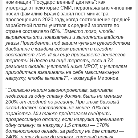
номинации "Государственный деятель"; как
утверждают некоторые СМИ, первоначально чиновник
носил фамилию Браун) занял пост министра
просвещения в 2020 году, когда соотношение средней
заработной платы учителя к средней зарплате по
стране составляло 85%. "
Вместо того, чтобы
выравнять эти показатели и выполнить майские
указы Президента, под вашим чутким руководством
дисбаланс с каждым годом растёт и сегодня
составляет 70%. И вы ещё призываете педагогов
терпеть! И долго им ещё терпеть, если в 73
регионах оклады учителей ниже МРОТ, и учителям
приходиться взваливать на себя максимальную
нагрузку, чтобы выжить?
", - возмущён Миронов.
"
Согласно нашим законопроектам, зарплата
педагога за одну ставку должна быть не меньше
200% от средней по региону. При этом базовый
оклад должен составлять не менее 70% от
заработка. Мы также предлагаем внедрить
прогрессивную оплату, если нагрузка превышает
одну ставку: за нагрузку 1,5 ставки — 170%
должностного оклада, за работу на две ставки —
240%, и так далее до уровня, который нельзя