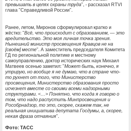
превышать в целях охраны труда
", - рассказал RTVI
глава "Справедливой России".
Ранее, летом, Миронов сформулировал кратко и
жёстко: "
Всё, что происходит с образованием, — это
вредительство. Это моя личная точка зрения.
Нынешний министр просвещения Кравцов не на
[своём] месте
". А заместитель председателя Комитета
ГД по региональной политике и местному
самоуправлению, доктор исторических наук Михаил
Матвеев осенью заметил: "
Может быть, конечно, я
утрирую, но вообще я не думаю, что в стране что-
то рухнет от того, что Министерство
просвещения, Министерство образования просто
исчезнет вместе со своими всеми надзорными
структурами. <…> Понятно, что когда я говорю о
том, что надо распустить Минпросвещения и
Рособрнадзор, то это, скорее, скажем так, не
реальная инициатива депутата Госдумы, а, скорее,
некая фраза отчаяния
".
Фото: ТАСС