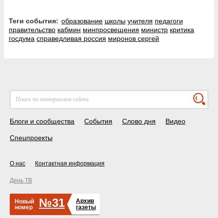
Теги события:
образование
школы
учителя
педагоги
правительство
кабмин
минпросвещения
министр
критика
госдума
справедливая россия
миронов сергей
Блоги и сообщества
События
Слово дня
Видео
Спецпроекты
О нас
Контактная информация
День ТВ
№31
Архив
Новый
номер
газеты