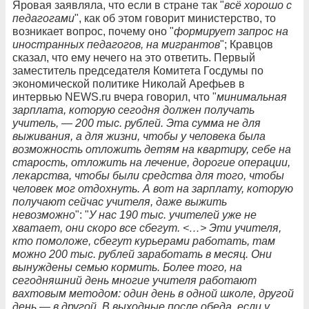
Яровая заявляла, что если в стране так "
всё хорошо с
педагогами
", как об этом говорит министерство, то
возникает вопрос, почему оно "
формирует запрос на
иностранных педагогов, на мигрантов
"; Кравцов
сказал, что ему нечего на это ответить. Первый
заместитель председателя Комитета Госдумы по
экономической политике Николай Арефьев в
интервью NEWS.ru вчера говорил, что "
минимальная
зарплата, которую сегодня должен получать
учитель, — 200 тыс. рублей. Эта сумма не для
выживания, а для жизни, чтобы у человека была
возможность отложить детям на квартиру, себе на
старость, отложить на лечение, дорогие операции,
лекарства, чтобы были средства для того, чтобы
человек мог отдохнуть. А вот на зарплату, которую
получают сейчас учителя, даже выжить
невозможно
": "
У нас 190 тыс. учителей уже не
хватает, они скоро все сбегут. <…> Эти учителя,
кто помоложе, сбегут курьерами работать, там
можно 200 тыс. рублей заработать в месяц. Они
вынуждены семью кормить. Более того, на
сегодняшний день многие учителя работают
вахтовым методом: один день в одной школе, другой
день — в другой. В выходные после обеда, если у