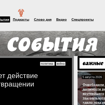
бытия
Подкасты
Слово дня
Видео
Спецпроекты
политика
война
ет действие
5 августа 2026
твращении
Освободили 
должности р
крупнейшего
театрального
«дело пока н