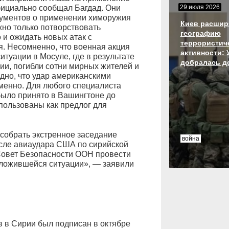
фициально сообщал Багдад. Они
29 июля 2026
кументов о применении химоружия
Киев расшир
но только потворствовать
географию
 и ожидать новых атак с
террористич
. Несомненно, что военная акция
активности: 
итуации в Мосуле, где в результате
добралась д
ии, погибли сотни мирных жителей и
дно, что удар американскими
менно. Для любого специалиста
было принято в Вашингтоне до
пользованы как предлог для
собрать экстренное заседание
война
сле авиаудара США по сирийской
Совет Безопасности ООН провести
ложившейся ситуации», — заявили
 в Сирии был подписан в октябре