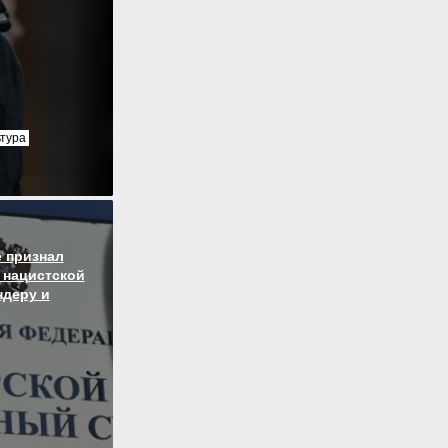
ьтура
 признал
 нацистской
ндеру и