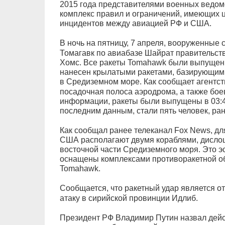
2015 года представителями военных ведом
комплекс правил и ограничений, имеющих 
инцидентов между авиацией РФ и США.
В ночь на пятницу, 7 апреля, вооруженны
Томагавк по авиабазе Шайрат правительст
Хомс. Все ракеты Tomahawk были выпущены
нанесен крылатыми ракетами, базирующи
в Средиземном море. Как сообщает агентс
посадочная полоса аэродрома, а также бое
информации, ракеты были выпущены в 03:45
последним данным, стали пять человек, ра
Как сообщал ранее телеканал Fox News, дл
США располагают двумя кораблями, дисло
восточной части Средиземного моря. Это 
оснащены комплексами противоракетной о
Tomahawk.
Сообщается, что ракетный удар является о
атаку в сирийской провинции Идлиб.
Президент РФ Владимир Путин назвал дейс