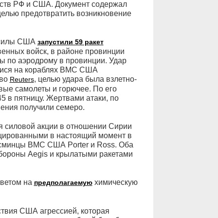
ств РФ и США. Документ содержал
целью предотвратить возникновение
е силы США
запустили 59 ракет
венных войск, в районе провинции
 по аэродрому в провинции. Удар
мися на кораблях ВМС США
тво
, целью удара была взлетно-
Reuters
вые самолеты и горючее. По его
 в пятницу. Жертвами атаки, по
нения получили семеро.
я силовой акции в отношении Сирии
цированными в настоящий момент в
эсминцы ВМС США Porter и Ross. Оба
бороны Aegis и крылатыми ракетами
тветом на
химическую
предполагаемую
твия США агрессией, которая