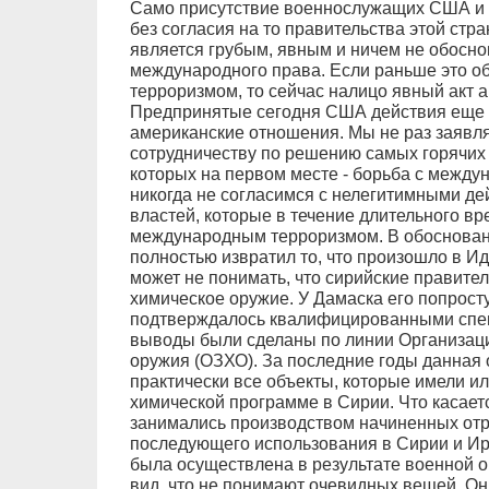
Само присутствие военнослужащих США и д
без согласия на то правительства этой ст
является грубым, явным и ничем не обос
международного права. Если раньше это о
терроризмом, то сейчас налицо явный акт 
Предпринятые сегодня США действия еще 
американские отношения. Мы не раз заявля
сотрудничеству по решению самых горячих
которых на первом месте - борьба с межд
никогда не согласимся с нелегитимными де
властей, которые в течение длительного в
международным терроризмом. В обоснован
полностью извратил то, что произошло в И
может не понимать, что сирийские правите
химическое оружие. У Дамаска его попросту
подтверждалось квалифицированными спе
выводы были сделаны по линии Организац
оружия (ОЗХО). За последние годы данная
практически все объекты, которые имели ил
химической программе в Сирии. Что касает
занимались производством начиненных от
последующего использования в Сирии и Ир
была осуществлена в результате военной 
вид, что не понимают очевидных вещей. Он