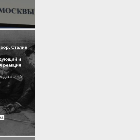
вор, Сталин
дующий и
я реакция
е даты 3 – 9
на