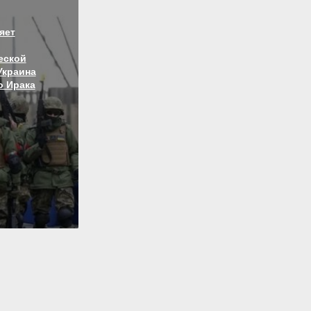
яет
еской
Украина
о Ирака