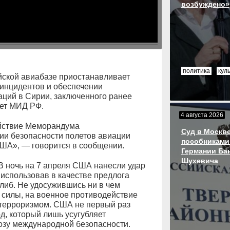
возбуждено»
политика
кул
йской авиабазе приостанавливает
инцидентов и обеспечении
аций в Сирии, заключенного ранее
ет МИД РФ.
4 августа 2026
ействие Меморандума
Суд в Москве
ии безопасности полетов авиации
пособниками
США», — говорится в сообщении.
Германии Ба
Шухевича
"В ночь на 7 апреля США нанесли удар
использовав в качестве предлога
либ. Не удосужившись ни в чем
силы, на военное противодействие
 терроризмом. США не первый раз
, который лишь усугубляет
озу международной безопасности.