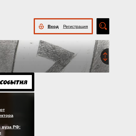
Вход
Регистрация
Расширенный
поиск
от
ектора
 вуза РФ:
е