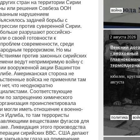
ругих стран на территории Сирии
раны или решения Совбеза ООН
война
нованным нарушением
бъяснялось задачей борьбы с
агрессии против суверенной Сирии.
больше разрушают российско-
2 августа 2026
ли о своей готовности к
 проблем современности, среди
Венский дого
ународным терроризмом. Но мы
- верховный
йствиями против законных сирийских
главнокоман
ремени ведут непримиримую войну с
термоядерна
ии вооруженной акции Вашингтон
длибе. Американская сторона не
юбилеи, круглы
льственные войска не применяли там
августа
 нет, что неоднократно
циалистами. Соответствующие
ии по запрещению химического
 организация проинспектировала
и могли иметь отношение к военно-
ся Идлиба, то там террористы
политика
вой
равляющими веществами фугасов для
аке. Ликвидация этого производства
операции сирийских ВВС. США делают
и закрывали глаза на применение