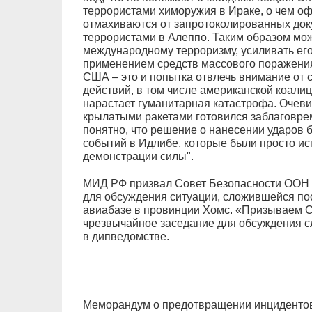
террористами химоружия в Ираке, о чем о
отмахиваются от запротоколированных до
террористами в Алеппо. Таким образом мож
международному терроризму, усиливать его
применением средств массового поражения
США – это и попытка отвлечь внимание от с
действий, в том числе американской коалиц
нарастает гуманитарная катастрофа. Очеви
крылатыми ракетами готовился заблаговре
понятно, что решение о нанесении ударов 
событий в Идлибе, которые были просто ис
демонстрации силы".
МИД РФ призвал Совет Безопасности ООН 
для обсуждения ситуации, сложившейся по
авиабазе в провинции Хомс. «Призываем 
чрезвычайное заседание для обсуждения с
в дипведомстве.
Меморандум о предотвращении инцидентов