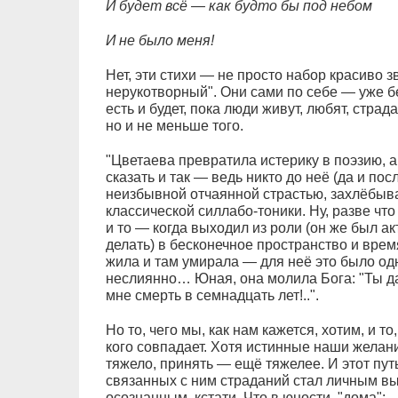
И будет всё — как будто бы под небом
И не было меня!
Нет, эти стихи — не просто набор красиво 
нерукотворный". Они сами по себе — уже 
есть и будет, пока люди живут, любят, страд
но и не меньше того.
"Цветаева превратила истерику в поэзию, 
сказать и так — ведь никто до неё (да и пос
неизбывной отчаянной страстью, захлёбы
классической силлабо-тоники. Ну, разве ч
и то — когда выходил из роли (он же был ак
делать) в бесконечное пространство и вре
жила и там умирала — для неё это было одн
неслиянно… Юная, она молила Бога: "Ты да
мне смерть в семнадцать лет!..".
Но то, чего мы, как нам кажется, хотим, и то
кого совпадает. Хотя истинные наши желан
тяжело, принять — ещё тяжелее. И этот пут
связанных с ним страданий стал личным в
осознанным, кстати. Что в юности, "дома":