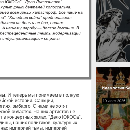
ло ЮКОСа". "Дело Литвиненко".
культурных деятелей колоссальна.
рией всемирных катастроф. Всё чаще на
на". "Холодная война" предполагает
длятся не день и не два, нашим
 А нашему народу — долгое дыхание. В
 беспрецедентные темпы модернизации
ую индустриализацию» страны.
Идеология б
мы. И теперь мы понимаем в полную
ийской истории. Санкции,
19 июля 2026
гиях, эмбарго. С нами не хотят
еской областях. Наших артистов не
ют в концертных залах. "Дело ЮКОСа".
ины, наших политиков, культурных
 нас империей тьмы, империей