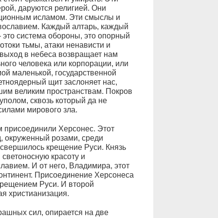
рой, даруются религией. Они
ционным исламом. Эти смыслы и
вославием. Каждый алтарь, каждый
 это система обороны, это опорный
отоки тьмы, атаки ненависти и
 выход в небеса возвращает нам
ного человека или корпорации, или
мой маленькой, государственной
тно­ядерный щит заслоняет нас,
шим великим пространствам. Покров
полом, сквозь который да не
силами мирового зла.
 присоединили Херсонес. Этот
д, окруженный розами, среди
" свершилось крещение Руси. Князь
 светоносную красоту и
авием. И от него, Владимира, этот
континент. Присоединение Херсонеса
крещением Руси. И второй
ая христианизация.
рашных сил, опирается на две