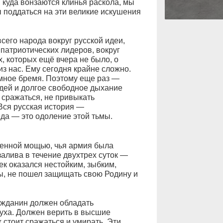
, куда вонзаются клинья раскола, мы
 поддаться на эти великие искушения
сего народа вокруг русской идеи,
 патриотических лидеров, вокруг
х, которых ещё вчера не было, о
из нас. Ему сегодня крайне сложно.
омное бремя. Поэтому еще раз —
дей и долгое свободное дыхание
 сражаться, не привыкать
Вся русская история —
да — это одоление этой тьмы.
оенной мощью, чья армия была
алива в течение двух­трех суток —
ек оказался нестойким, зыбким,
ы, не пошел защищать свою Родину и
ажданин должен обладать
духа. Должен верить в высшие
 стоит сражаться и умирать. Эти