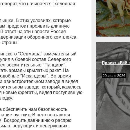
говорят, что начинается "холодная
пышки. В этих условиях, которые
кам предстоит проявить длинную
В ответ на эти напасти Россия
дернизации оборонного комплекса,
 страны.
винского "Севмаша" замечательный
тупил в боевой состав Северного
Проект «Рай 
ел восхитительные "Панцири",
ать армады крылатых ракет. На
подобные "Искандеры". Во время
29 июля 2026
на авиастроительном заводе я видел
роительном заводе, который, казалось
тся новые фрегаты, видел поступившую
лодку.
а обеспечить нам безопасность.
ание русских. В него вонзаются
гом. Возродить давнишнюю распрю
льман, верующих и неверующих,