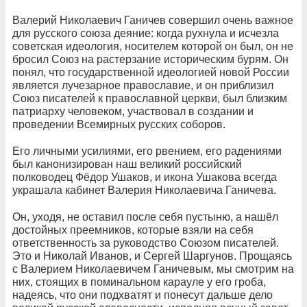
Валерий Николаевич Ганичев совершил очень важное
для русского союза деяние: когда рухнула и исчезла
советская идеология, носителем которой он был, он не
бросил Союз на растерзание историческим бурям. Он
понял, что государственной идеологией новой России
является лучезарное православие, и он приблизил
Союз писателей к православной церкви, был близким
патриарху человеком, участвовал в создании и
проведении Всемирных русских соборов.
Его личными усилиями, его рвением, его радениями
был канонизирован наш великий российский
полководец Фёдор Ушаков, и икона Ушакова всегда
украшала кабинет Валерия Николаевича Ганичева.
Он, уходя, не оставил после себя пустыню, а нашёл
достойных преемников, которые взяли на себя
ответственность за руководство Союзом писателей.
Это и Николай Иванов, и Сергей Шаргунов. Прощаясь
с Валерием Николаевичем Ганичевым, мы смотрим на
них, стоящих в поминальном карауле у его гроба,
надеясь, что они подхватят и понесут дальше дело