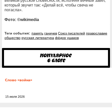
великой русской словесности, исполняя вечный завет,
который звучит так: «Делай всё, чтобы свеча не
погасла».
Фото: ©wikimedia
Теги события:
память
ганичев
Союз писателей
православие
общество
русская литература
фёдор ушаков
Слово «война»
15 июля 2026