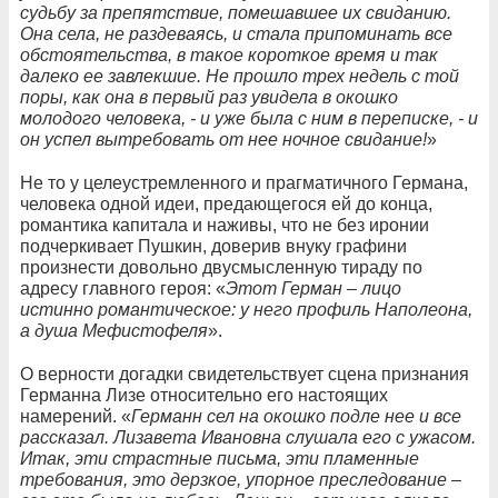
судьбу за препятствие, помешавшее их свиданию.
Она села, не раздеваясь, и стала припоминать все
обстоятельства, в такое короткое время и так
далеко ее завлекшие. Не прошло трех недель с той
поры, как она в первый раз увидела в окошко
молодого человека, - и уже была с ним в переписке, - и
он успел вытребовать от нее ночное свидание!
»
Не то у целеустремленного и прагматичного Германа,
человека одной идеи, предающегося ей до конца,
романтика капитала и наживы, что не без иронии
подчеркивает Пушкин, доверив внуку графини
произнести довольно двусмысленную тираду по
адресу главного героя: «
Этот Герман – лицо
истинно романтическое: у него профиль Наполеона,
а душа Мефистофеля
».
О верности догадки свидетельствует сцена признания
Германна Лизе относительно его настоящих
намерений. «
Германн сел на окошко подле нее и все
рассказал. Лизавета Ивановна слушала его с ужасом.
Итак, эти страстные письма, эти пламенные
требования, это дерзкое, упорное преследование –