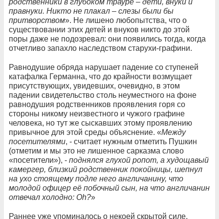
родственники в глубоком трауре – дети, внуки и
правнуки. Никто не плакал – слезы были бы
притворством
». Не лишено любопытства, что о
существовании этих детей и внуков никто до этой
поры даже не подозревал: они появились тогда, когда
отчетливо запахло наследством старухи-графини.
Равнодушие обряда нарушает падение со ступеней
катафалка Германна, что до крайности возмущает
присутствующих, увидевших, очевидно, в этом
падении свидетельство столь неуместного на фоне
равнодушия родственников проявления горя со
стороны никому неизвестного и чужого графине
человека, но тут же сыскавших этому проявлению
привычное для этой среды объяснение. «
Между
посетителями
, - считает нужным отметить Пушкин
(отметим и мы это не лишенное сарказма слово
«посетители»), -
поднялся глухой ропот, а худощавый
камергер, близкий родственник покойницы, шепнул
на ухо стоящему подле него англичанину, что
молодой офицер её побочный сын, на что англичанин
отвечал холодно: Oh?
»
Раннее уже упоминалось о некоей скрытой силе,