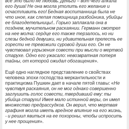
все это было не любовь. Деньги – вот чего алкала
его душа! Не она могла утолить его желание и
осчастливить его! Бедная воспитанница была не
что иное, как слепая помощница разбойника, убийцы
ее благодетельницы!.. Горько заплакала она в
позднем, мучительном раскаянии. Германн смотрел
на нее молча: сердце его также терзалось, но ни
слезы бедной девушки, ни удивительная прелесть ее
горести не тревожили суровой души его. Он не
чувствовал угрызения совести при мысли о мертвой
старухе. Одно его ужасало: невозвратная потеря
тайны, от которой ожидал обогащения
».
Ещё одно наглядное представление о свойствах
человека эпохи господства меркантильности и
практицизма Пушкин дает в начале пятой главы: «
Не
чувствуя раскаяния, он не мог однако совершенно
заглушить голос совести, твердивший ему: ты
убийца старухи! Имея мало истинной веры, он имел
множество предрассудков. Он верил, что мертвая
графиня могла иметь вредное влияние на его жизнь,
- и решил явиться на ее похороны, чтобы испросить
у нее прощения
».