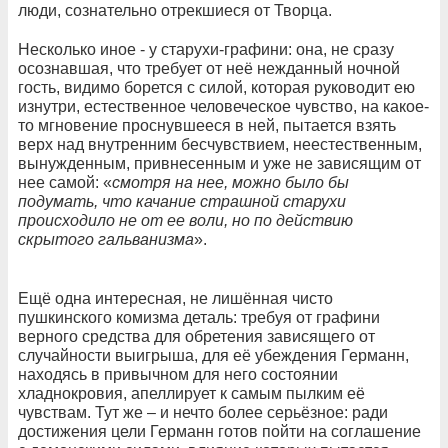
люди, сознательно отрекшиеся от Творца.
Несколько иное - у старухи-графини: она, не сразу
осознавшая, что требует от неё нежданный ночной
гость, видимо борется с силой, которая руководит ею
изнутри, естественное человеческое чувство, на какое-
то мгновение проснувшееся в ней, пытается взять
верх над внутренним бесчувствием, неестественным,
вынужденным, привнесенным и уже не зависящим от
нее самой: «
смотря на нее, можно было бы
подумать, что качание страшной старухи
происходило не от ее воли, но по действию
скрытого гальванизма
».
Ещё одна интересная, не лишённая чисто
пушкинского комизма деталь: требуя от графини
верного средства для обретения зависящего от
случайности выигрыша, для её убеждения Германн,
находясь в привычном для него состоянии
хладнокровия, апеллирует к самым пылким её
чувствам. Тут же – и нечто более серьёзное: ради
достижения цели Германн готов пойти на соглашение