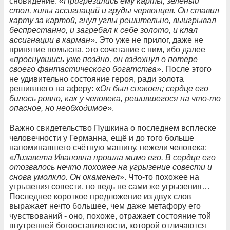
сновидение: «
Пригрезились ему карты, зеленый
стол, кипы ассигнаций и груды червонцев. Он ставил
карту за картой, гнул углы решительно, выигрывал
беспрестанно, и загребал к себе золото, и клал
ассигнации в карман
». Это уже не прилог, даже не
принятие помысла, это сочетание с ним, ибо далее
«
проснувшись уже поздно, он вздохнул о потере
своего фантастического богатства
». После этого
не удивительно состояние героя, ради золота
решившего на аферу: «
Он был спокоен; сердце его
билось ровно, как у человека, решившегося на что-то
опасное, но необходимое
».
Важно свидетельство Пушкина о последнем всплеске
человечности у Германна, ещё и до того больше
напоминавшего счётную машину, нежели человека:
«
Лизавета Ивановна прошла мимо его. В сердце его
отозвалось нечто похожее на угрызение совести и
снова умолкло. Он окаменел
». Что-то похожее на
угрызения совести, но ведь не сами же угрызения…
Последнее короткое предложение из двух слов
выражает нечто большее, чем даже метафору его
чувствований - оно, похоже, отражает состояние той
внутренней богооставлености, которой отличаются