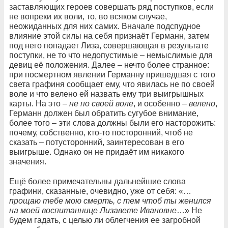
заставляющих героев совершать ряд поступков, если
не вопреки их воли, то, во всяком случае,
неожиданных для них самих. Вначале подспудное
влияние этой силы на себя признаёт Германн, затем
под него попадает Лиза, совершающая в результате
поступки, не то что недопустимые – немыслимые для
девиц её положения. Далее – нечто более странное:
при посмертном явлении Германну пришедшая с того
света графиня сообщает ему, что явилась не по своей
воле и что велено ей назвать ему три выигрышных
карты. На это –
не по своей воле
, и особенно –
велено
,
Германн должен был обратить сугубое внимание,
более того – эти слова должны были его насторожить:
почему, собственно, кто-то посторонний, чтоб не
сказать – потусторонний, заинтересован в его
выигрыше. Однако он не придаёт им никакого
значения.
Ещё более примечательны дальнейшие слова
графини, сказанные, очевидно, уже от себя: «…
прощаю тебе мою смерть, с тем чтоб ты женился
на моей воспитаннице Лизавете Ивановне
…» Не
будем гадать, с целью ли облегчения ее загробной