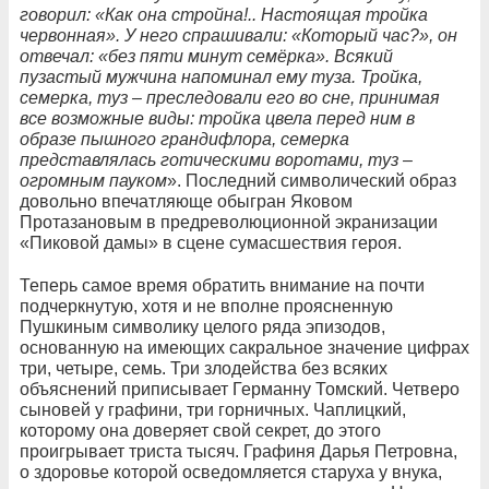
говорил: «Как она стройна!.. Настоящая тройка
червонная». У него спрашивали: «Который час?», он
отвечал: «без пяти минут семёрка». Всякий
пузастый мужчина напоминал ему туза. Тройка,
семерка, туз – преследовали его во сне, принимая
все возможные виды: тройка цвела перед ним в
образе пышного грандифлора, семерка
представлялась готическими воротами, туз –
огромным пауком
». Последний символический образ
довольно впечатляюще обыгран Яковом
Протазановым в предреволюционной экранизации
«Пиковой дамы» в сцене сумасшествия героя.
Теперь самое время обратить внимание на почти
подчеркнутую, хотя и не вполне проясненную
Пушкиным символику целого ряда эпизодов,
основанную на имеющих сакральное значение цифрах
три, четыре, семь. Три злодейства без всяких
объяснений приписывает Германну Томский. Четверо
сыновей у графини, три горничных. Чаплицкий,
которому она доверяет свой секрет, до этого
проигрывает триста тысяч. Графиня Дарья Петровна,
о здоровье которой осведомляется старуха у внука,