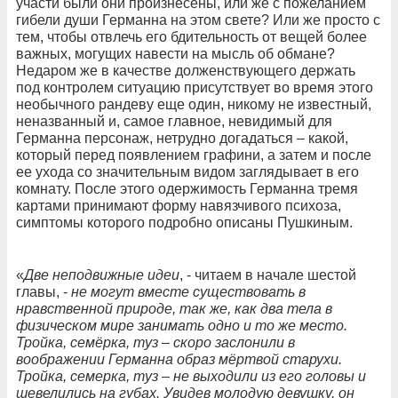
участи были они произнесены, или же с пожеланием
гибели души Германна на этом свете? Или же просто с
тем, чтобы отвлечь его бдительность от вещей более
важных, могущих навести на мысль об обмане?
Недаром же в качестве долженствующего держать
под контролем ситуацию присутствует во время этого
необычного рандеву еще один, никому не известный,
неназванный и, самое главное, невидимый для
Германна персонаж, нетрудно догадаться – какой,
который перед появлением графини, а затем и после
ее ухода со значительным видом заглядывает в его
комнату. После этого одержимость Германна тремя
картами принимают форму навязчивого психоза,
симптомы которого подробно описаны Пушкиным.
«
Две неподвижные идеи
, - читаем в начале шестой
главы, -
не могут вместе существовать в
нравственной природе, так же, как два тела в
физическом мире занимать одно и то же место.
Тройка, семёрка, туз – скоро заслонили в
воображении Германна образ мёртвой старухи.
Тройка, семерка, туз – не выходили из его головы и
шевелились на губах. Увидев молодую девушку, он