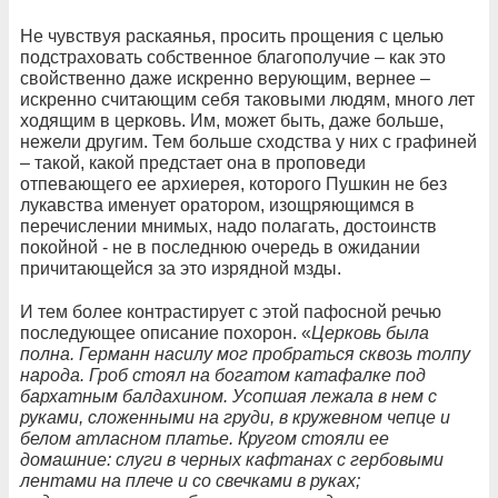
Не чувствуя раскаянья, просить прощения с целью
подстраховать собственное благополучие – как это
свойственно даже искренно верующим, вернее –
искренно считающим себя таковыми людям, много лет
ходящим в церковь. Им, может быть, даже больше,
нежели другим. Тем больше сходства у них с графиней
– такой, какой предстает она в проповеди
отпевающего ее архиерея, которого Пушкин не без
лукавства именует оратором, изощряющимся в
перечислении мнимых, надо полагать, достоинств
покойной - не в последнюю очередь в ожидании
причитающейся за это изрядной мзды.
И тем более контрастирует с этой пафосной речью
последующее описание похорон. «
Церковь была
полна. Германн насилу мог пробраться сквозь толпу
народа. Гроб стоял на богатом катафалке под
бархатным балдахином. Усопшая лежала в нем с
руками, сложенными на груди, в кружевном чепце и
белом атласном платье. Кругом стояли ее
домашние: слуги в черных кафтанах с гербовыми
лентами на плече и со свечками в руках;