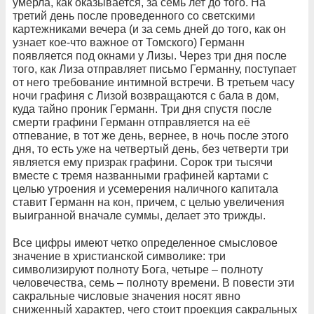
умерла, как оказывается, за семь лет до того. На
третий день после проведенного со светскими
картежниками вечера (и за семь дней до того, как он
узнает кое-что важное от Томского) Германн
появляется под окнами у Лизы. Через три дня после
того, как Лиза отправляет письмо Германну, поступает
от него требование интимной встречи. В третьем часу
ночи графиня с Лизой возвращаются с бала в дом,
куда тайно проник Германн. Три дня спустя после
смерти графини Германн отправляется на её
отпевание, в тот же день, вернее, в ночь после этого
дня, то есть уже на четвертый день, без четверти три
является ему призрак графини. Сорок три тысячи
вместе с тремя названными графиней картами с
целью утроения и усемерения наличного капитала
ставит Германн на кон, причем, с целью увеличения
выигранной вначале суммы, делает это трижды.
Все цифры имеют четко определенное смысловое
значение в христианской символике: три
символизируют полноту Бога, четыре – полноту
человечества, семь – полноту времени. В повести эти
сакральные числовые значения носят явно
сниженный характер, чего стоит проекция сакральных