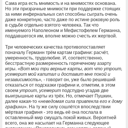
Сама игра есть мнимость и на мнимостях основана.
Но эти призрачные мнимости при поддержке стоящих
за ними инфернальных сил способны сыграть очень
даже конкретную, часто даже по истине роковую роль
в судьбе отдельно взятого человека. Так что
именуемого Наполеоном и Мефистофелем Германна,
поддавшегося им, вполне можно счесть их жертвой.
Три человеческих качества противопоставляет
поначалу Германн трём картам графини: расчёт,
умеренность, трудолюбие. И, соответственно,
бесстрастную размеренность горячечному азарту
игры.
«Вот мои три верные карты, вот что утроит,
усемерит мой капитал и доставит мне покой и
независимость
»
, -
говорит он, уже было решивший
отказаться от подсказки графини и, отметим, в этом
своем
утроит, усемерит
подспудно угадав две
выигрышные карты из трёх. Но, отмечает Пушкин,
далее какая-то «
неведомая сила привлекла его к дому
графини
». На ту же силу сошлётся впоследствии
мёртвая графиня - это ведь её она послала в
оставленный мир смущать покой живых. Вероятней
всего, она же насылает на Германна следующее