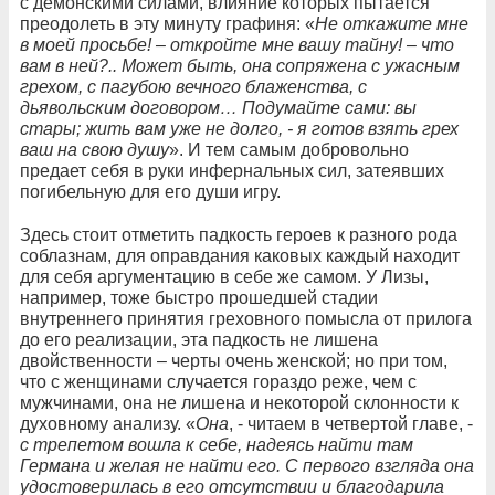
с демонскими силами, влияние которых пытается
преодолеть в эту минуту графиня: «
Не откажите мне
в моей просьбе! – откройте мне вашу тайну! – что
вам в ней?.. Может быть, она сопряжена с ужасным
грехом, с пагубою вечного блаженства, с
дьявольским договором… Подумайте сами: вы
стары; жить вам уже не долго, - я готов взять грех
ваш на свою душу
». И тем самым добровольно
предает себя в руки инфернальных сил, затеявших
погибельную для его души игру.
Здесь стоит отметить падкость героев к разного рода
соблазнам, для оправдания каковых каждый находит
для себя аргументацию в себе же самом. У Лизы,
например, тоже быстро прошедшей стадии
внутреннего принятия греховного помысла от прилога
до его реализации, эта падкость не лишена
двойственности – черты очень женской; но при том,
что с женщинами случается гораздо реже, чем с
мужчинами, она не лишена и некоторой склонности к
духовному анализу. «
Она
, - читаем в четвертой главе, -
с трепетом вошла к себе, надеясь найти там
Германа и желая не найти его. С первого взгляда она
удостоверилась в его отсутствии и благодарила