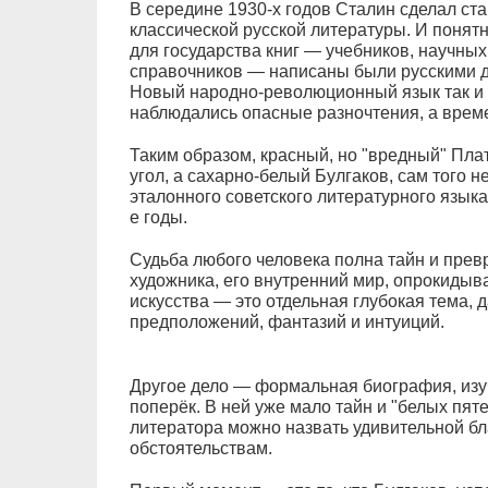
В середине 1930-х годов Сталин сделал ста
классической русской литературы. И поня
для государства книг — учебников, научных
справочников — написаны были русскими д
Новый народно-революционный язык так и 
наблюдались опасные разночтения, а времен
Таким образом, красный, но "вредный" Пла
угол, а сахарно-белый Булгаков, сам того н
эталонного советского литературного языка,
е годы.
Судьба любого человека полна тайн и пре
художника, его внутренний мир, опрокидыв
искусства — это отдельная глубокая тема,
предположений, фантазий и интуиций.
Другое дело — формальная биография, изуч
поперёк. В ней уже мало тайн и "белых пят
литератора можно назвать удивительной б
обстоятельствам.