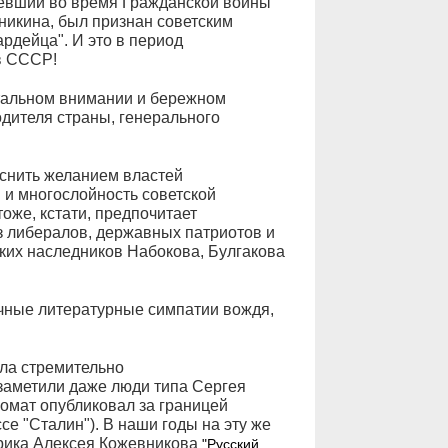
певший во время Гражданской войны
никина, был признан советским
рдейца". И это в период
в СССР!
стальном внимании и бережном
одителя страны, генерального
снить желанием властей
 и многослойность советской
оже, кстати, предпочитает
из либералов, державных патриотов и
ких наследников Набокова, Булгакова
ичные литературные симпатии вождя,
ала стремительно
 заметили даже люди типа Сергея
ломат опубликовал за границей
е "Сталин"). В наши годы на эту же
рика Алексея Кожевникова
"Русский