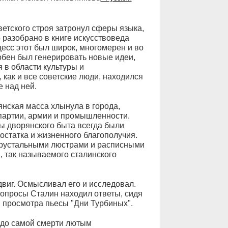
етского строя затронул сферы языка,
 разобрано в книге искусствоведа
есс этот был широк, многомерен и во
собен был генерировать новые идеи,
в области культуры и
 как и все советские люди, находился
 над ней.
янская масса хлынула в города,
партии, армии и промышленности.
ы дворянского быта всегда были
статка и жизненного благополучия.
хрустальными люстрами и расписными
 так называемого сталинского
двиг. Осмысливал его и исследовал.
опросы Сталин находил ответы, сидя
 просмотра пьесы "Дни Турбиных".
ь до самой смерти лютым