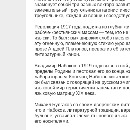
знаменует собой три разных вектора развит
замечательный треугольник антагонистическ
треугольнике, каждая из вершин соседству
Революция 1917 года подняла из глубин жи
рабоче-крестьянским массам — тем, кто не 
изыски. То был язык широких слоёв населе
эту огненную, пламенеющую стихию укроща
прозе Андрей Платонов, превратив её зате
литературный канон.
Владимир Набоков в 1919 году вывез свой 
пределы Родины и пестовал его до конца жи
лабораторным. Конечно, Набоков читал кое-к
он был связан с говорящей на русском эмиг
языковой мир герметически запечатан и вос
языковую матрицу XIX века.
Михаил Булгаков со своим дворянским лите
что и Набоков, литературной традиции, вар
бульоне, усваивал элементы нового языка,
его носителями.