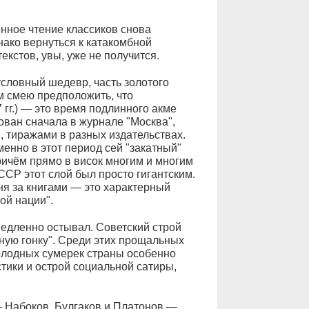
нное чтение классиков снова
нако вернуться к катакомбной
екстов, увы, уже не получится.
условный шедевр, часть золотого
м смею предположить, что
гг.) — это время подлинного акме
кован сначала в журнале "Москва",
 тиражами в разных издательствах.
именно в этот период сей "закатный"
ичём прямо в висок многим и многим
ССР этот слой был просто гигантским.
ня за книгами — это характерный
ой нации".
медленно остывал. Советский строй
нную гонку". Среди этих прощальных
олодных сумерек страны особенно
тики и острой социальной сатиры,
 Набоков, Булгаков и Платонов —