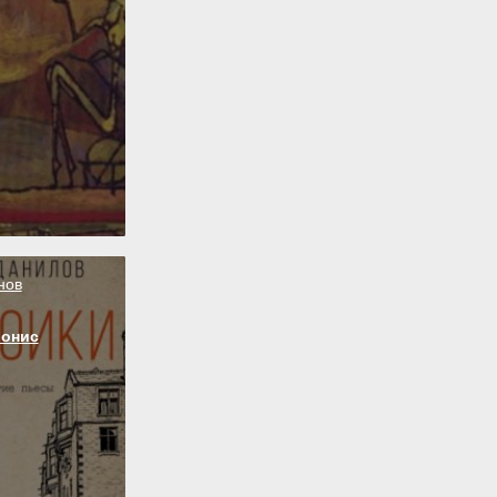
нов
ионис