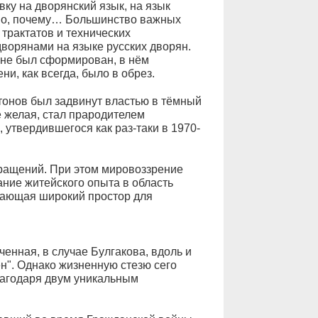
вку на дворянский язык, на язык
тно, почему… Большинство важных
 трактатов и технических
ворянами на языке русских дворян.
не был сформирован, в нём
и, как всегда, было в обрез.
тонов был задвинут властью в тёмный
е желая, стал прародителем
 утвердившегося как раз-таки в 1970-
вращений. При этом мировоззрение
ание житейского опыта в область
 дающая широкий простор для
енная, в случае Булгакова, вдоль и
ен". Однако жизненную стезю сего
лагодаря двум уникальным