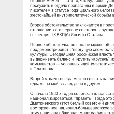
Первый момент — это то, что Булгаков, ус
послужить в отделе пропаганды в армии Де
писателем в статусе "официального белогва
жесточайшей внутриполитической борьбы 
Второе обстоятельство заключается в при
отношении к его персоне со стороны руков
секретаря ЦК ВКП(б) Иосифа Сталина.
Первое обстоятельство вполне можно объя
продемонстрировать "цветущую сложность"
культуры. Сегодняшняя российская власть т
выдерживать баланс и "крутить карусель" 
коммунистов — условных идейно-эстетичес
и Платонова…
Второй момент всегда можно списать на л
однако, на мой взгляд, дело в другом.
С начала 1930-х годов советская власть ст
национализироваться, "праветь". Тогда это
Дмитриевского (этот беглый советский дип
восторженное национал-большевистское эсс
тему написана обширная монография исто