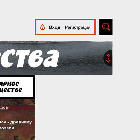
Вход
Регистрация
Расширенный
поиск
аров
су - древнему
поэзии