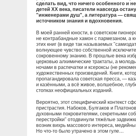
сделать вид, что ничего особенного и н
детей ХХ века, писатели навсегда остан
"инженерами душ", а литература — свя
источником знания и вдохновения.
В моей ранней юности, в советском пионер
не контрабандные хамон с пармезаном, а к
этих книг (в виде так называемых "самизда
волнующее чувство собственной исключител
сокровенному знанию. В прошлые века из
церковью алхимические трактаты, а молоды
ночами в распечатки и ксероксы (не реком
художественных произведений. Книги, кот
пропагандировала советская пресса, — к
и казёнными, а всё живое, волшебное, глуб
стопках неофициальных изданий.
Вероятно, этот специфический контекст с
пристрастия. Набоков, Булгаков и Платоно
духовными покровителями, секретными соб
перестройки" отодвинули тяжёлые задвижки
возник вихрь массового интереса, медийны
Но что-то было утрачено в этом гуле…