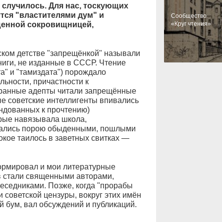
е случилось. Для нас, тоскующих
утся "властителями дум" и
Cообщество
щенной сокровищницей,
«Круг чтения»
ском детстве "запрещёнкой" называли
ниги, не изданные в СССР. Чтение
та" и "тамиздата") порождало
ьности, причастности к
бранные адепты читали запрещённые
е советские интеллигенты впивались
ендованных к прочтению)
орые навязывала школа,
азались порою обыденными, пошлыми
окое таилось в заветных свитках —
формировал и мои литературные
в стали священными авторами,
еседниками. Позже, когда "прорабы
 советской цензуры, вокруг этих имён
й бум, вал обсуждений и публикаций.