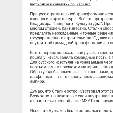
патриотизм и советский социализм".
Процесс стремительной трансформации сов
живописи и архитектуры. Всё это прекрасно
Владимира Паперного "Культура Два". Проц
многом стихиен. Как известно, Сталин спо
предлагать неожиданные и точные решения 
государственного строительства. Однако он,
внутри этой громадной трансформации, а не
В этот период колоссальная русская кресть
пошла учиться, заняла командные посты в 
Для русского крестьянина узнаваемые черт
неотъемлемым признаком материального до
Образ усадьбы помещика — с колоннами, 
плафонами — лёг в основу неоклассицизма,
ампира.
Думаю, что Сталин остро чувствовал этот с
Возможно, на некоторые свои внутренние в
в правительственной ложе МХАТа во время
Ясно, что Булгаков был и оставался вплот