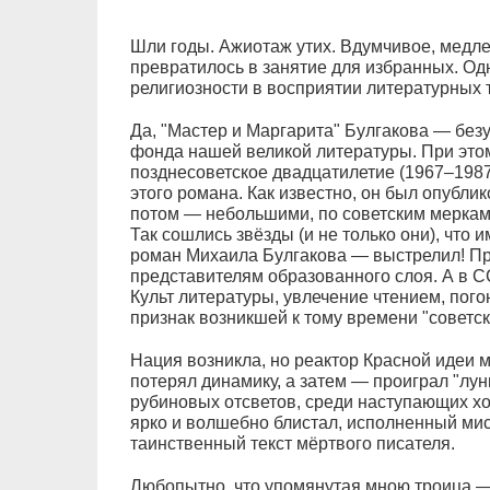
Шли годы. Ажиотаж утих. Вдумчивое, медле
превратилось в занятие для избранных. Од
религиозности в восприятии литературных т
Да, "Мастер и Маргарита" Булгакова — без
фонда нашей великой литературы. При это
позднесоветское двадцатилетие (1967–1987 
этого романа. Как известно, он был опубли
потом — небольшими, по советским меркам,
Так сошлись звёзды (и не только они), что 
роман Михаила Булгакова — выстрелил! Пр
представителям образованного слоя. А в С
Культ литературы, увлечение чтением, пого
признак возникшей к тому времени "советск
Нация возникла, но реактор Красной идеи 
потерял динамику, а затем — проиграл "лу
рубиновых отсветов, среди наступающих х
ярко и волшебно блистал, исполненный мис
таинственный текст мёртвого писателя.
Любопытно, что упомянутая мною троица —