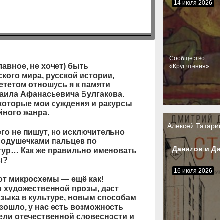
14 июля 2026
Cообщество
лавное, не хочет) быть
«Круг чтения»
кого мира, русской истории,
ететом отношусь я к памяти
хаила Афанасьевича Булгакова.
екоторые мои суждения и ракурсы
йного жанра.
Алексей Татари
го не пишут, но исключительно
подушечками пальцев по
Данилов и Д
тур… Как же правильно именовать
ы?
16 июля 2026
вот микросхемы — ещё как!
р художественной прозы, даст
зыка в культуре, новым способам
зошло, у нас есть возможность
ели отечественной словесности и