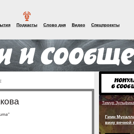
ытия
Подкасты
Слово дня
Видео
Спецпроекты
1
акова
Тимур Зульфик
ита"
Гимн Мусалла
вину вечной 