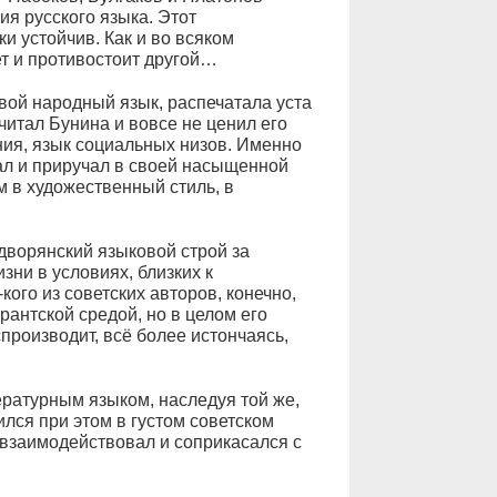
ия русского языка. Этот
и устойчив. Как и во всяком
ет и противостоит другой…
вой народный язык, распечатала уста
читал Бунина и вовсе не ценил его
ния, язык социальных низов. Именно
л и приручал в своей насыщенной
м в художественный стиль, в
дворянский языковой строй за
зни в условиях, близких к
ого из советских авторов, конечно,
рантской средой, но в целом его
производит, всё более истончаясь,
ратурным языком, наследуя той же,
ился при этом в густом советском
 взаимодействовал и соприкасался с