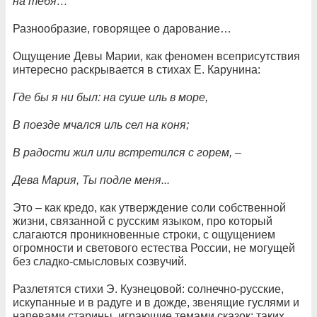
на тебя…
Разнообразие, говорящее о дарование…
Ощущение Девы Марии, как феномен всеприсутствия
интересно раскрывается в стихах Е. Карунина:
Где бы я ни был: на суше иль в море,
В поезде мчался иль сел на коня;
В радости жил или встретился с горем, –
Дева Мария, Ты подле меня...
Это – как кредо, как утверждение соли собственной
жизни, связанной с русским языком, про который
слагаются проникновенные строки, с ощущением
огромности и светового естества России, не могущей
без сладко-смысловых созвучий.
Разлетятся стихи Э. Кузнецовой: солнечно-русские,
искупанные и в радуге и в дожде, звенящие гуслями и
напевами старины, играющие темами сказок: таких