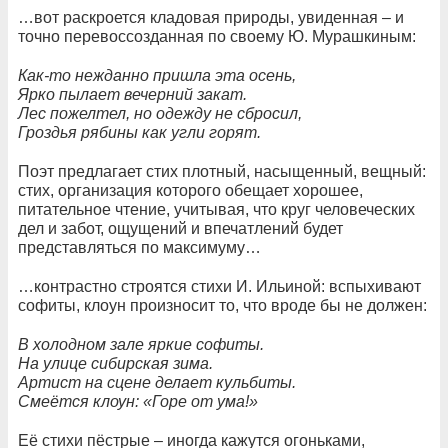
…вот раскроется кладовая природы, увиденная – и
точно перевоссозданная по своему Ю. Мурашкиным:
Как-то нежданно пришла эта осень,
Ярко пылает вечерний закат.
Лес пожелтел, но одежду не сбросил,
Гроздья рябины как угли горят.
Поэт предлагает стих плотный, насыщенный, вещный:
стих, организация которого обещает хорошее,
питательное чтение, учитывая, что круг человеческих
дел и забот, ощущений и впечатлений будет
представляться по максимуму…
…контрастно строятся стихи И. Ильиной: вспыхивают
софиты, клоун произносит то, что вроде бы не должен:
В холодном зале яркие софиты.
На улице сибирская зима.
Артист на сцене делает кульбиты.
Смеётся клоун: «Горе от ума!»
Её стихи пёстрые – иногда кажутся огоньками,