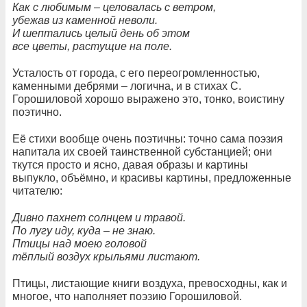
Как с любимым – целовалась с ветром,
убежав из каменной неволи.
И шептались целый день об этом
все цветы, растущие на поле.
Усталость от города, с его переогромленностью,
каменными дебрями – логична, и в стихах С.
Горошиловой хорошо выражено это, тонко, воистину
поэтично.
Её стихи вообще очень поэтичны: точно сама поэзия
напитала их своей таинственной субстанцией; они
ткутся просто и ясно, давая образы и картины
выпукло, объёмно, и красивы картины, предложенные
читателю:
Дивно пахнет солнцем и травой.
По лугу иду, куда – не знаю.
Птицы над моею головой
тёплый воздух крыльями листают.
Птицы, листающие книги воздуха, превосходны, как и
многое, что наполняет поэзию Горошиловой.