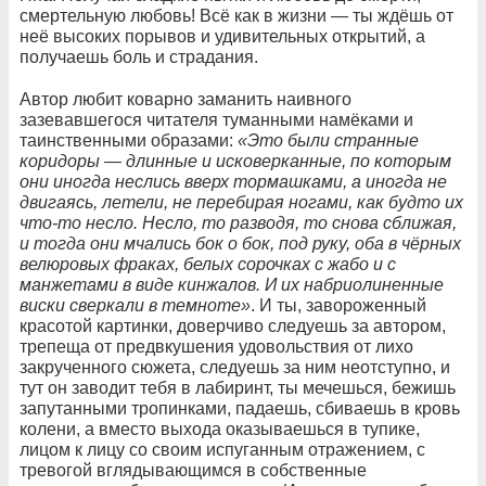
смертельную любовь! Всё как в жизни — ты ждёшь от
неё высоких порывов и удивительных открытий, а
получаешь боль и страдания.
Автор любит коварно заманить наивного
зазевавшегося читателя туманными намёками и
таинственными образами:
«Это были странные
коридоры — длинные и исковерканные, по которым
они иногда неслись вверх тормашками, а иногда не
двигаясь, летели, не перебирая ногами, как будто их
что-то несло. Несло, то разводя, то снова сближая,
и тогда они мчались бок о бок, под руку, оба в чёрных
велюровых фраках, белых сорочках с жабо и с
манжетами в виде кинжалов. И их набриолиненные
виски сверкали в темноте»
. И ты, завороженный
красотой картинки, доверчиво следуешь за автором,
трепеща от предвкушения удовольствия от лихо
закрученного сюжета, следуешь за ним неотступно, и
тут он заводит тебя в лабиринт, ты мечешься, бежишь
запутанными тропинками, падаешь, сбиваешь в кровь
колени, а вместо выхода оказываешься в тупике,
лицом к лицу со своим испуганным отражением, с
тревогой вглядывающимся в собственные