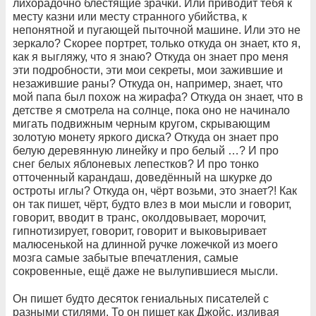
лихорадочно блестящие зрачки. Или приводит тебя к
месту казни или месту странного убийства, к
непонятной и пугающей пыточной машине. Или это не
зеркало? Скорее портрет, только откуда он знает, кто я,
как я выгляжу, что я знаю? Откуда он знает про меня
эти подробности, эти мои секреты, мои зажившие и
незажившие раны? Откуда он, например, знает, что
мой папа был похож на жирафа? Откуда он знает, что в
детстве я смотрела на солнце, пока оно не начинало
мигать подвижным черным кругом, скрывающим
золотую монету яркого диска? Откуда он знает про
белую деревянную линейку и про белый …? И про
снег белых яблоневых лепестков? И про тонко
отточенный карандаш, доведённый на шкурке до
остроты иглы? Откуда он, чёрт возьми, это знает?! Как
он так пишет, чёрт, будто влез в мои мысли и говорит,
говорит, вводит в транс, околдовывает, морочит,
гипнотизирует, говорит, говорит и выковыривает
малюсенькой на длинной ручке ложечкой из моего
мозга самые забытые впечатления, самые
сокровенные, ещё даже не вылупившиеся мысли.
Он пишет будто десяток гениальных писателей с
разными стилями. То он пишет как Джойс, изливая