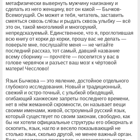
метафизически вывернуть мужчину наизнанку и
сделать из него женщину, вот он какой — Бычков-
Всемогущий. Он может и тебя, читатель, заставить
смеяться сквозь слёзы и рыдать сквозь улыбку — всё
это он, такой многоликий и многорукий,
непредсказуемый. Единственное, что я, проглотившая
всю книгу от корки до корки, прошу вас не делать —
поверьте мне, послушайте меня — не читайте
последний рассказ, тот самый, давший название
всему сборнику — прочтёте — поселится у вас в
голове червячок и разъест ваш мозг к чёртовой
матери! Чесслово!
Язык Бычкова — это явление, достойное отдельного
глубокого исследования. Новый и традиционный,
свежий и остро-точный, с улыбкой обходящий,
огибающий ханжеские запреты последнего времени,
нет в нём жеманной скромности, он называет вещи
своими именами, живой, остроумный русский язык,
который существует по своим законам, свободно, как
бы ни хотели официальные структуры его обкорнать и
оскопить, язык, нагло и весело показывающий не
столько язык, сколько другой, не менее важный орган.