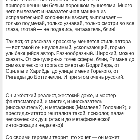
припорошенными белым порошком туннелями. Много
чего вылезает: и наказательная машина из
исправительной колонии выезжает, выплывает —
только подмечай, только узнавай, только смотри во все
глаза, глотай — не подавись, читааатель, блин!
Так вот, от рассказа к рассказу меняется стиль автора
— вот такой он неуловимый, ускользающий
,
горько
улыбающийся автор. Разнообразный. Широкий, можно
сказать. От сингулярных точек сферы, блин, Римана до
символического торга со смертью Бодрийяра, от
Сциллы и Харибды до улицы имени Горького, от
Ригведы до Боттичелли. И при этом очень русский.
Он и жёсткий реалист, жестокий даже, и мастер
фантасмагорий, и мистик, и иносказатель
(иносказитель?), и метафизик (Мамлеев? Головин?), и
престидижитатор гештальта такой, психолог, палач
человеческих душ (этак и до метафизической
интоксикации недалеко)!
Со своими героями творит что хочет — он может