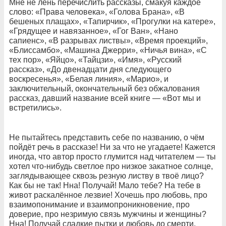
Мне не лень перечислить рассказы, смакуя каждое
слово: «Права человека», «Голова Брана», «В
бешеных плащах», «Тапирчик», «Прогулки на катере»,
«Грядущее и навязанное», «Гог Ван», «Нано
сапиенс», «В разрывах листвы», «Время проекций»,
«Блиссамбо», «Машина Джерри», «Ничья вина», «С
тех пор», «Яйцо», «Тайцзи», «Имя», «Русский
рассказ», «До двенадцати дня следующего
воскресенья», «Белая линия», «Марио», и
заключительный, окончательный без обжалования
рассказ, давший название всей книге — «Вот мы и
встретились».
Не пытайтесь представить себе по названию, о чём
пойдёт речь в рассказе! Ни за что не угадаете! Кажется
иногда, что автор просто глумится над читателем — ты
хотел что-нибудь светлое про низкое закатное солнце,
заглядывающее сквозь резную листву в твоё лицо?
Как бы не так! Нна! Получай! Мало тебе? На тебе в
живот раскалённое лезвие! Хочешь про любовь, про
взаимопонимание и взаимопроникновение, про
доверие, про незримую связь мужчины и женщины?
Нна! Получай сладкие пытки и любовь до смерти,