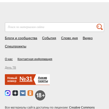
Блоги и сообщества
События
Слово дня
Видео
Спецпроекты
О нас
Контактная информация
День ТВ
№31
Архив
Новый
номер
газеты
Все материалы сайта доступны по лицензии:
Creative Commons