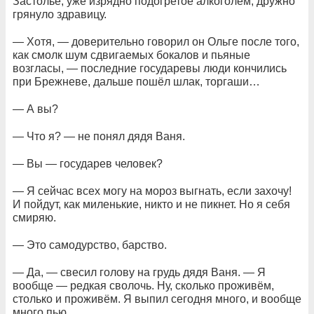
Застолье, уже изрядно подогретое алкоголем, дружно
грянуло здравицу.
— Хотя, — доверительно говорил он Ольге после того,
как смолк шум сдвигаемых бокалов и пьяные
возгласы, — последние государевы люди кончились
при Брежневе, дальше пошёл шлак, торгаши…
— А вы?
— Что я? — не понял дядя Ваня.
— Вы — государев человек?
— Я сейчас всех могу на мороз выгнать, если захочу!
И пойдут, как миленькие, никто и не пикнет. Но я себя
смиряю.
— Это самодурство, барство.
— Да, — свесил голову на грудь дядя Ваня. — Я
вообще — редкая сволочь. Ну, сколько проживём,
столько и проживём. Я выпил сегодня много, и вообще
много пью…