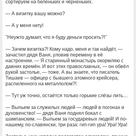
сортируем на беленьких и чёрненьких.
— А визитку вашу можно?
— А у меня нету!
"Неужто думает, что я буду деньги просить?!"
— Зачем визитка?! Кому надо, меня и так найдёт, —
зачастил дядя Ваня, уловив перемену в её
настроении. — Я старинный монастырь окормляю с
давних времён. И вот этих православных, — он обвёл
рукой застолье, — тоже. А вы знаете, что писатель
Тишаев — офицер с бывшего атомного крейсера,
распиленного на металлолом?!
— Тут уж точно, остаётся только горькие слёзы лить…
— Выпьем за служилых людей — людей в погонах и
духовенство! — дядя Ваня поднял бокал с
шампанским. — Выпьем за государевых людей! И по-
нашему, по-славянски, три раза: гип-гип ура! Ура! Ура!