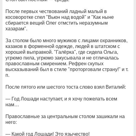
После первых чествований ладный малый в
косоворотке спел "Вьюн над водой" и "Как ныне
сбирается вещий Олег отмстить неразумным
хазарам".
За столом было много мужиков с лицами охранников,
казаков в форменной одежде, людей в штатском с
хорошей выправкой. "Галёрка", где сидела Ольга,
угрюмо пила, угрюмо закусывала и не отличалась
православным смирением. Рефрен скупых
высказываний был в стиле "проторговали страну!" и т.
п.
После пятого или шестого тоста слово взял Виталий:
— Год Лошади наступает, и я хочу пожелать всем
нам…
Православные за центральным столом зашикали на
него:
— Какой год Лошади! Это язычество!