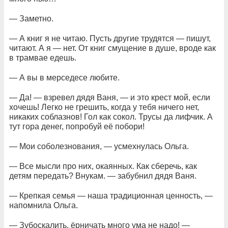
— Заметно.
— А книг я не читаю. Пусть другие трудятся — пишут,
читают. А я — нет. От книг смущение в душе, вроде как
в трамвае едешь.
— А вы в мерседесе любите.
— Да! — взревел дядя Ваня, — и это крест мой, если
хочешь! Легко не грешить, когда у тебя ничего нет,
никаких соблазнов! Гол как сокол. Трусы да лифчик. А
тут гора денег, попробуй её побори!
— Мои соболезнования, — усмехнулась Ольга.
— Все мысли про них, окаянных. Как сберечь, как
детям передать? Внукам. — забубнил дядя Ваня.
— Крепкая семья — наша традиционная ценность, —
напомнила Ольга.
— Зубоскалить, ёрничать много ума не надо! —