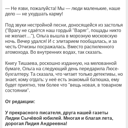
— Не язви, пожалуйста! Мы — люди маленькие, наше
дело — не ухудшать карму!
Под звуки нестройной песни, доносящейся из застолья
("Врагу не сдаётся наш гордый "Варяг", пощады никто
не желает…"), Ольга вышла в морозную московскую
ночь. Вечер удался! И с элитарием пообщалась, и за
честь Отчизны посражалась. Вместо распиленного
атомохода. Во внутренних водах, так сказать.
Книгу Тишаева, роскошно изданную, на мелованной
бумаге, Ольга на следующий день передарила Люсе-
бухгалтеру. Та сказала, что читает только детективы, но
знает, кому отдать: у неё есть знакомый батюшка, ему
будет приятно, тем более что "вещь новая, в товарном
состоянии".
От редакции:
У прекрасного писателя, друга нашей газеты
Лидии Сычёвой юбилей. Многая и благая лета,
дорогая Лидия Андреевна!