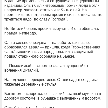
В давние времена Ольга сотрудничала с церковным
изданием. Опыт был интересным: божьи люди могли,
например, заказать статью и забыть о ней. На
претензии, что потрачены время и силы, отвечали, что
трудиться надо "во славу Господа".
Но Виталий очень просил выручить. И она обещала;
правда, нетвёрдо.
Ольга сильно опоздала — на работе, как назло,
образовался аврал — пришла, когда "торжественная
часть" закончилась и народ повалил в сводчатый
подвал старинного особняка на банкет.
— Помолимся! — скромно сказал пунцовый от
волнения Виталий.
Народ чинно перекрестился. Стали садиться, двигая
тяжёлые деревянные стулья.
Банкетом распоряжался высокий, статный мужчина в
дорогом костюме, в рубашке с выпущенным воротом.
Стол был постный — среда.