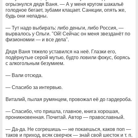
огрызнулся дядя Ваня. — А у меня кругом шакальё
голодное бегает, зубами клацает. Санкции, опять же,
будь они неладны.
— Тут надо выбирать: либо деньги, либо Россия, —
вырвалось у Ольги. "Ой! Сейчас он меня звезданёт по
физиономии — и все дела".
Дядя Ваня тяжело уставился на неё. Глазки его,
подёрнутые серой мутью, будто ловили фокус, борясь
с алкогольным безумием.
— Вали отсюда.
— Спасибо за интервью.
Виталий, пылая румянцем, провожал её до гардероба.
— Спасибо, что пришла, главное, книга хорошая,
проникновенная. Почитай. Автор — православный.
— Да-да. Не согрешишь — не покаешься, каков поп —
таков и приход, всяк сверчок — знай свой шесток и т. п.