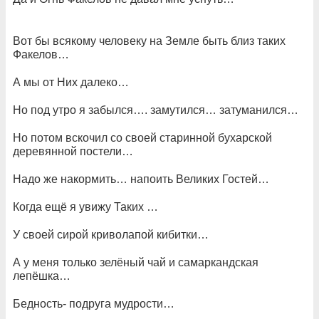
Вот бы всякому человеку на Земле быть близ таких
Факелов…
А мы от Них далеко…
Но под утро я забылся…. замутился… затуманился…
Но потом вскочил со своей старинной бухарской
деревянной постели…
Надо же накормить… напоить Великих Гостей…
Когда ещё я увижу Таких …
У своей сирой криволапой кибитки…
А у меня только зелёный чай и самаркандская
лепёшка…
Бедность- подруга мудрости…