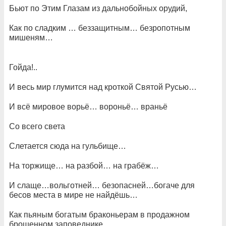
Бьют по Этим Глазам из дальнобойных орудий,
Как по сладким … беззащитным… безропотным
мишеням…
Гойда!..
И весь мир глумится над кроткой Святой Русью…
И всё мировое ворьё… вороньё… враньё
Со всего света
Слетается сюда на гульбище…
На торжище… на разбой… на грабёж…
И слаще…вольготней… безопасней…богаче для
бесов места в мире не найдёшь…
Как пьяным богатым браконьерам в продажном
брошенном заповеднике…