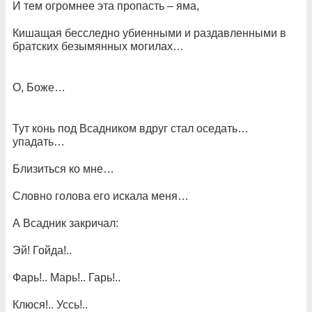
И тем огромнее эта пропасть – яма,
Кишащая бесследно убиенными и раздавленными в
братских безымянных могилах…
О, Боже…
Тут конь под Всадником вдруг стал оседать…
упадать…
Близиться ко мне…
Словно голова его искала меня…
А Всадник закричал:
Эй! Гойда!..
Фарь!.. Марь!.. Гарь!..
Клюся!.. Уссь!..