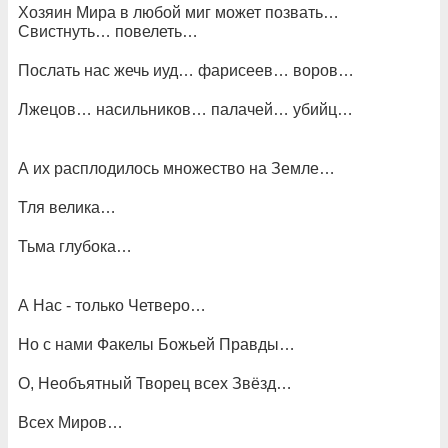
Хозяин Мира в любой миг может позвать…
Свистнуть… повелеть…
Послать нас жечь иуд… фарисеев… воров…
Лжецов… насильников… палачей… убийц…
А их расплодилось множество на Земле…
Тля велика…
Тьма глубока…
А Нас - только Четверо…
Но с нами Факелы Божьей Правды…
О, Необъятный Творец всех Звёзд…
Всех Миров…