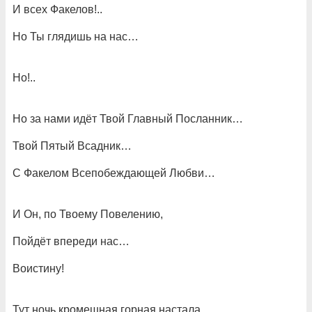
И всех Факелов!..
Но Ты глядишь на нас…
Но!..
Но за нами идёт Твой Главный Посланник…
Твой Пятый Всадник…
С Факелом Всепобеждающей Любви…
И Он, по Твоему Повелению,
Пойдёт впереди нас…
Воистину!
Тут ночь кромешная горная настала…