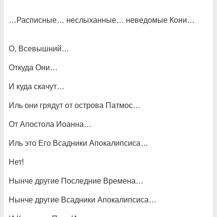
…Расписные… неслыханные… неведомые Кони…
О, Всевышний…
Откуда Они…
И куда скачут…
Иль они грядут от острова Патмос…
От Апостола Иоанна…
Иль это Его Всадники Апокалипсиса…
Нет!
Нынче другие Последние Времена…
Нынче другие Всадники Апокалипсиса…