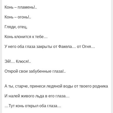
Конь – пламень!..
Конь – огонь!..
Гляди, отец,
Конь клонится к тебе…
У него оба глаза закрыты от Факела… от Огня…
Эй!… Клюся!..
Открой свои забубенные глаза!..
А ты, старче, принеси ледяной воды от твоего родника
И налей живого льда в его глаза…
…Тут конь открыл оба глаза…