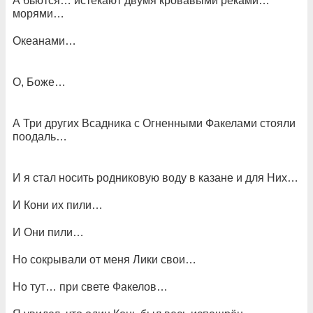
А бьются… истекают двумя кровавыми реками…
морями…
Океанами…
О, Боже…
А Три других Всадника с Огненными Факелами стояли
поодаль…
И я стал носить родниковую воду в казане и для Них…
И Кони их пили…
И Они пили…
Но сокрывали от меня Лики свои…
Но тут… при свете Факелов…