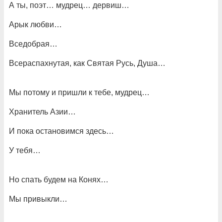
А ты, поэт… мудрец… дервиш…
Арык любви…
Вседобрая…
Всераспахнутая, как Святая Русь, Душа…
Мы потому и пришли к тебе, мудрец…
Хранитель Азии…
И пока остановимся здесь…
У тебя…
Но спать будем на Конях…
Мы привыкли…