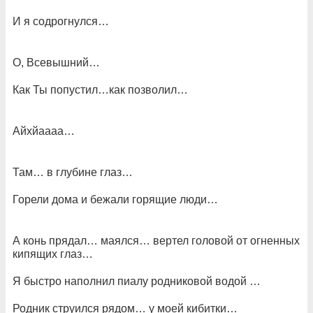
И я содрогнулся…
О, Всевышний…
Как Ты попустил…как позволил…
Айхйаааа…
Там… в глубине глаз…
Горели дома и бежали горящие люди…
А конь прядал… маялся… вертел головой от огненных
кипящих глаз…
Я быстро наполнил пиалу родниковой водой …
Родник струился рядом… у моей кибитки…