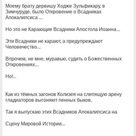
Моему брату дервишу Ходже Зульфикару, в
Зимчуруде, было Откровение о Всадниках
Апокалипсиса ...
Но это не Карающие Всадники Апостола Иоанна...
Эти Всадники не карают, а предупреждают
Человечество...
Впрочем, не мне, муравью, судить о Божественных
Откровениях...
Но!..
Как из тёмных загонов Колизея на слепящую арену
гладиаторов выгоняют пенных быков,
Так я выпускаю этих Всадников Апокалипсиса на
Сцену Мировой Истории...