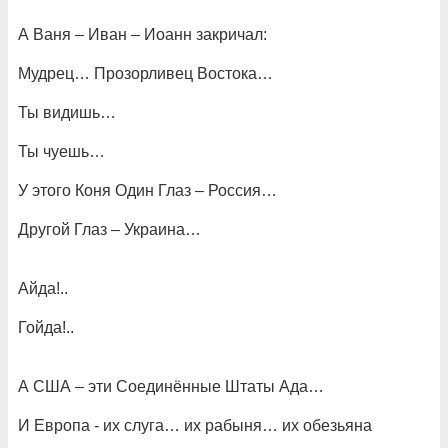
А Ваня – Иван – Иоанн закричал:
Мудрец… Прозорливец Востока…
Ты видишь…
Ты чуешь…
У этого Коня Один Глаз – Россия…
Другой Глаз – Украина…
Айда!..
Гойда!..
А США – эти Соединённые Штаты Ада…
И Европа - их слуга… их рабыня… их обезьяна