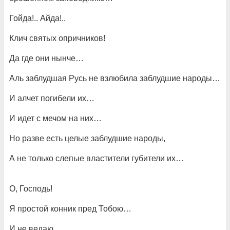
Гойда!.. Айда!..
Клич святых опричников!
Да где они нынче…
Аль заблудшая Русь не взлюбила заблудшие народы…
И алчет погибели их…
И идет с мечом на них…
Но разве есть целые заблудшие народы,
А не только слепые властители губители их…
О, Господь!
Я простой конник пред Тобою…
И не ведаю…