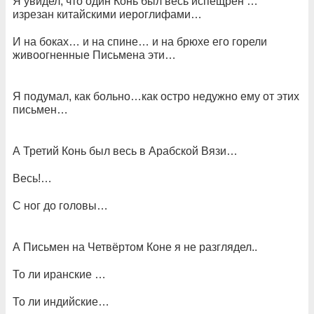
Я увидел, что один Конь был весь испещрён …
изрезан китайскими иероглифами…
И на боках… и на спине… и на брюхе его горели
живоогненные Письмена эти…
Я подумал, как больно…как остро недужно ему от этих
письмен…
А Третий Конь был весь в Арабской Вязи…
Весь!…
С ног до головы…
А Письмен на Четвёртом Коне я не разглядел..
То ли иранские …
То ли индийские…