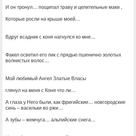
И он тронул… пощипал траву и целительные маки ,
Которые росли на крыше моей…
Вдруг всадник с коня нагнулся ко мне…
Факел осветил его лик с прядью пшенично золотых
волнистых волос…
Мой любимый Ангел Златые Власы
глянул на меня с Коня что ли…
А глаза у Него были, как фригийские… новгородские
синь – васильки во ржи…
А зубы – жемчуга… альпийские снега…