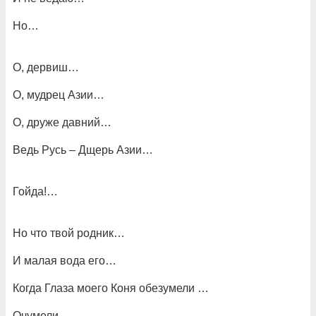
Но…
О, дервиш…
О, мудрец Азии…
О, друже давний…
Ведь Русь – Дщерь Азии…
Гойда!…
Но что твой родник…
И малая вода его…
Когда Глаза моего Коня обезумели …
Очумели…