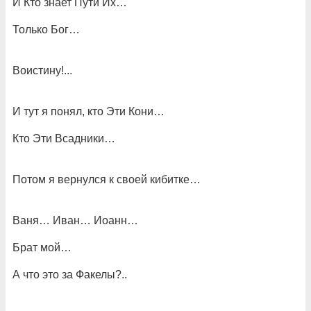
И Кто знает Пути Их…
Только Бог…
Воистину!...
И тут я понял, кто Эти Кони…
Кто Эти Всадники…
Потом я вернулся к своей кибитке…
Ваня… Иван… Иоанн…
Брат мой…
А что это за Факелы?..