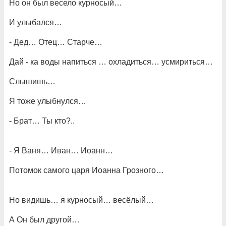
Но он был весело курносый…
И улыбался…
- Дед… Отец… Старче…
Дай - ка воды напиться … охладиться… усмириться…
Слышишь…
Я тоже улыбнулся…
- Брат… Ты кто?..
- Я Ваня… Иван… Иоанн…
Потомок самого царя Иоанна Грозного…
Но видишь… я курносый… весёлый…
А Он был другой…