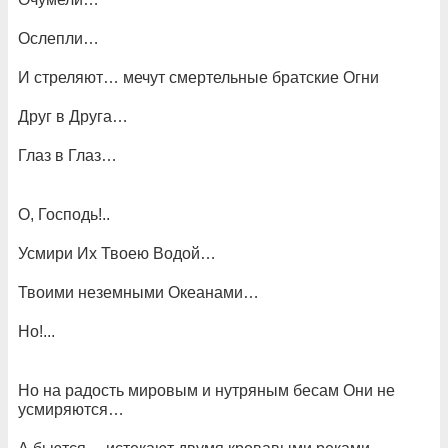
Ослепли…
И стреляют… мечут смертельные братские Огни
Друг в Друга…
Глаз в Глаз…
О, Господь!..
Усмири Их Твоею Водой…
Твоими неземными Океанами…
Но!...
Но на радость мировым и нутряным бесам Они не
усмиряются…