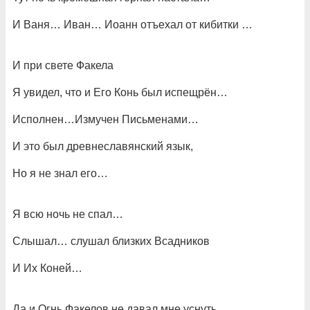
И Ваня… Иван… Иоанн отъехал от кибитки …
И при свете Факела
Я увидел, что и Его Конь был испещрён…
Исполнен…Измучен Письменами…
И это был древнеславянский язык,
Но я не знал его…
Я всю ночь не спал…
Слышал… слушал близких Всадников
И Их Коней…
Да и Огнь Факелов не давал мне уснуть…