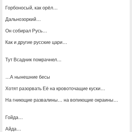
Горбоносый, как орёл…
Дальнозоркий…
Он собирал Русь…
Как и другие русские цари…
Тут Всадник помрачнел…
…А нынешние бесы
Хотят разорвать Её на кровоточащие куски…
На гниющие развалины… на вопиющие окраины…
Гойда…
Айда…