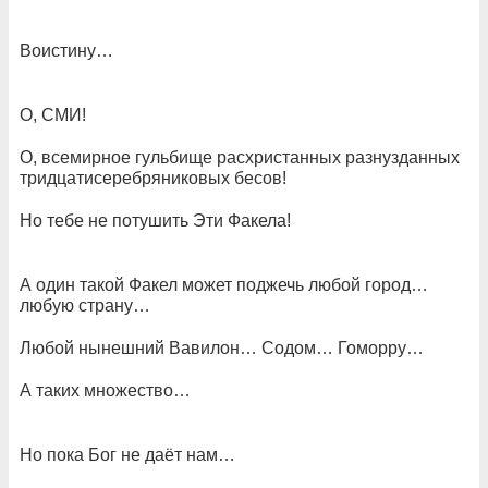
Воистину…
О, СМИ!
О, всемирное гульбище расхристанных разнузданных
тридцатисеребряниковых бесов!
Но тебе не потушить Эти Факела!
А один такой Факел может поджечь любой город…
любую страну…
Любой нынешний Вавилон… Содом… Гоморру…
А таких множество…
Но пока Бог не даёт нам…