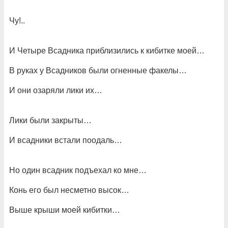
Чу!..
И Четыре Всадника приблизились к кибитке моей…
В руках у Всадников были огненные факелы…
И они озаряли лики их…
Лики были закрыты…
И всадники встали поодаль…
Но один всадник подъехал ко мне…
Конь его был несметно высок…
Выше крыши моей кибитки…