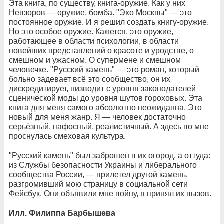
Эта книга, по существу, книга-оружие. Как у них
Невзоров — оружие, бомба. "Эхо Москвы" — это
постоянное оружие. И я решил создать книгу-оружие.
Но это особое оружие. Кажется, это оружие,
работающее в области психологии, в области
новейших представлений о красоте и уродстве, о
смешном и ужасном. О супермене и смешном
человечке. "Русский камень" — это роман, который
больно задевает всё это сообщество, он их
дискредитирует, низводит с уровня законодателей
сценической моды до уровня шутов гороховых. Эта
книга для меня самого абсолютно неожиданна. Это
новый для меня жанр. Я — человек достаточно
серьёзный, пафосный, реалистичный. А здесь во мне
проснулась смеховая культура.
"Русский камень" был заброшен в их огород, а оттуда:
из Службы безопасности Украины и либерального
сообщества России, — прилетел другой камень,
разгромивший мою страницу в социальной сети
Фейсбук. Они объявили мне войну, я принял их вызов.
Илл. Филиппа Барбышева