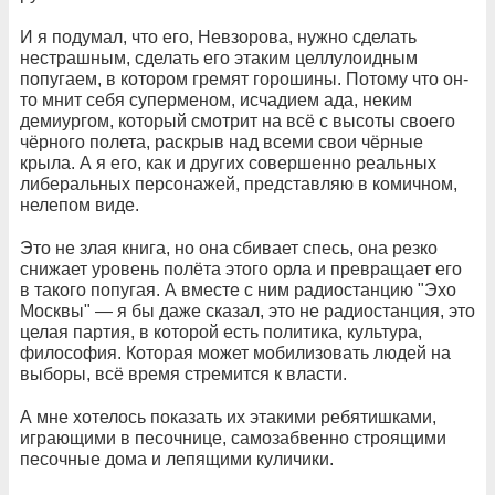
И я подумал, что его, Невзорова, нужно сделать
нестрашным, сделать его этаким целлулоидным
попугаем, в котором гремят горошины. Потому что он-
то мнит себя суперменом, исчадием ада, неким
демиургом, который смотрит на всё с высоты своего
чёрного полета, раскрыв над всеми свои чёрные
крыла. А я его, как и других совершенно реальных
либеральных персонажей, представляю в комичном,
нелепом виде.
Это не злая книга, но она сбивает спесь, она резко
снижает уровень полёта этого орла и превращает его
в такого попугая. А вместе с ним радиостанцию "Эхо
Москвы" — я бы даже сказал, это не радиостанция, это
целая партия, в которой есть политика, культура,
философия. Которая может мобилизовать людей на
выборы, всё время стремится к власти.
А мне хотелось показать их этакими ребятишками,
играющими в песочнице, самозабвенно строящими
песочные дома и лепящими куличики.