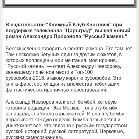
В издательстве "Книжный Клуб Книговек" при
поддержке телеканала "Царьград", вышел новый
роман Александра Проханова "Русский камень".
Бессмысленно говорить о сюжете романа. Его там нет.
Там несколько бегущих один за другим сюжетов, в
которых воплощены мои мечтания, моя ирония.
"Русский камень" — ответ Александру Невзорову,
занявшему почётное место в Топ-100
русофобов-2016, этакому королю русофобов. Это
книга-фарс, состоящая из множества небольших
фантастических ироничных повествований.
Александр Невзоров является бомбой, которую
готовила редакция "Эха Москвы", она эту бомбу
оснащала, снабжала взрывчаткой. И она эту бомбу
вбрасывает каждую неделю. Бомба взрывается и
уничтожает всё, что связано с русским государством,
русской историей, русской литературой, Церковью,
русским самосознанием.