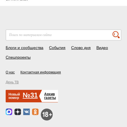
Блоги и сообщества
События
Слово дня
Видео
Спецпроекты
О нас
Контактная информация
День ТВ
№31
Архив
Новый
номер
газеты