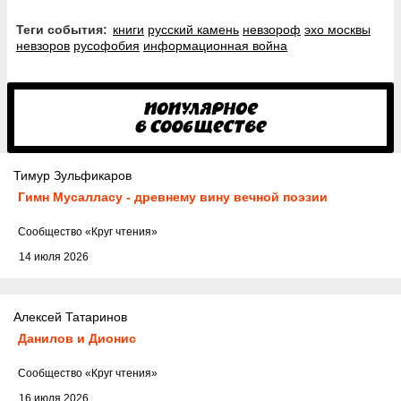
Теги события:
книги
русский камень
невзороф
эхо москвы
невзоров
русофобия
информационная война
Тимур Зульфикаров
Гимн Мусалласу - древнему вину вечной поэзии
Cообщество
«Круг чтения»
14 июля 2026
Алексей Татаринов
Данилов и Дионис
Cообщество
«Круг чтения»
16 июля 2026