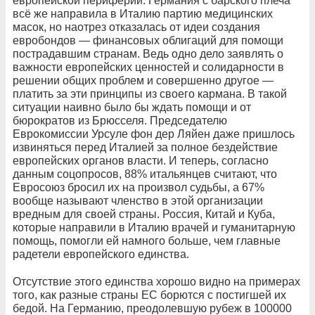
европейской периферии. Германия с барского плеча
всё же направила в Италию партию медицинских
масок, но наотрез отказалась от идеи создания
евробондов — финансовых облигаций для помощи
пострадавшим странам. Ведь одно дело заявлять о
важности европейских ценностей и солидарности в
решении общих проблем и совершенно другое —
платить за эти принципы из своего кармана. В такой
ситуации наивно было бы ждать помощи и от
бюрократов из Брюсселя. Председателю
Еврокомиссии Урсуле фон дер Ляйен даже пришлось
извиняться перед Италией за полное бездействие
европейских органов власти. И теперь, согласно
данным соцопросов, 88% итальянцев считают, что
Евросоюз бросил их на произвол судьбы, а 67%
вообще называют членство в этой организации
вредным для своей страны. Россия, Китай и Куба,
которые направили в Италию врачей и гуманитарную
помощь, помогли ей намного больше, чем главные
радетели европейского единства.
Отсутствие этого единства хорошо видно на примерах
того, как разные страны ЕС борются с постигшей их
бедой. На Германию, преодолевшую рубеж в 100000