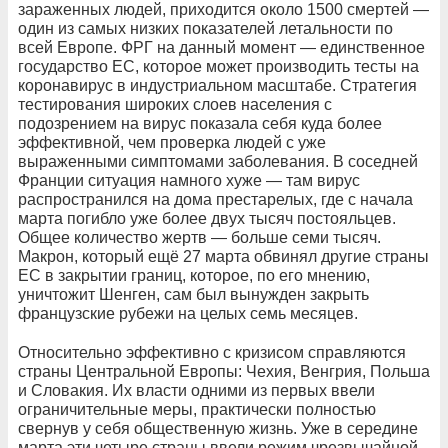
зараженных людей, приходится около 1500 смертей —
один из самых низких показателей летальности по
всей Европе. ФРГ на данный момент — единственное
государство ЕС, которое может производить тесты на
коронавирус в индустриальном масштабе. Стратегия
тестирования широких слоев населения с
подозрением на вирус показала себя куда более
эффективной, чем проверка людей с уже
выраженными симптомами заболевания. В соседней
Франции ситуация намного хуже — там вирус
распространился на дома престарелых, где с начала
марта погибло уже более двух тысяч постояльцев.
Общее количество жертв — больше семи тысяч.
Макрон, который ещё 27 марта обвинял другие страны
ЕС в закрытии границ, которое, по его мнению,
уничтожит Шенген, сам был вынужден закрыть
французские рубежи на целых семь месяцев.
Относительно эффективно с кризисом справляются
страны Центральной Европы: Чехия, Венгрия, Польша
и Словакия. Их власти одними из первых ввели
ограничительные меры, практически полностью
свернув у себя общественную жизнь. Уже в середине
марта эти четыре страны ввели режим чрезвычайной