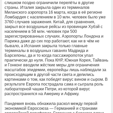
слишком поздно ограничили перелёты в другие
страны. Италия закрыла один из терминалов
Миланского аэропорта 16 марта, когда в её регионе
Ломбардия с населением в 10 млн. человек было уже
3760 случаев заражения. Китай, для сравнения,
закрыл все воздушные рейсы из провинции Хубэй с
населением в 58 млн. человек при 500
зарегистрированных случаях. Аэропорты Лондона и
Парижа даже до сих пор работают, как ни в чём не
бывало, а Испания закрыла только главные
терминалы в воздушных гаванях Мадрида и
Барселоны, да и то когда пассажиропоток упал
практически до нуля. Пока КНР, Южная Корея, Тайвань
и Гонконг вводили жёсткие меры для ограничения
масштабов эпидемии, европейцы лишь наблюдали за
происходящим в другой части света и делились
картинками о том, как победят вирус вином и сыром. В
результате Европа пострадала сама и сыграла роль
лабораторной чашки Петри, из которой вирус
распространился на Америку и Африку.
Пандемия вновь обнажила раскол между первой
экономикой Евросоюза — Германией и странами