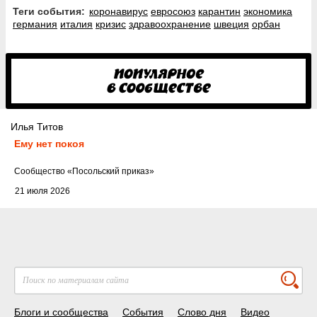
Теги события:
коронавирус
евросоюз
карантин
экономика
германия
италия
кризис
здравоохранение
швеция
орбан
Илья Титов
Ему нет покоя
Cообщество
«Посольский приказ»
21 июля 2026
Блоги и сообщества
События
Слово дня
Видео