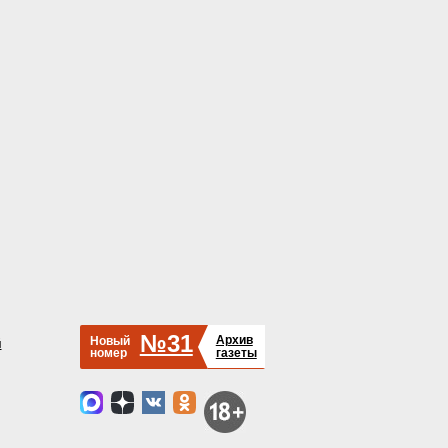
№31
Архив
Новый
й
номер
газеты