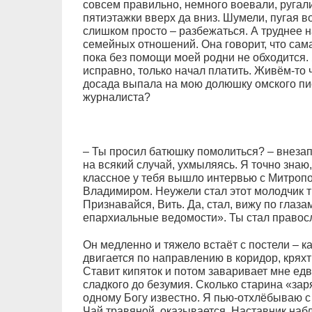
совсем правильно, немного воевали, ругал
пятиэтажки вверх да вниз. Шумели, пугая в
слишком просто – разбежаться. А труднее 
семейных отношений. Она говорит, что сама 
пока без помощи моей родни не обходится
исправно, только начал платить. Живём-то 
досада выпала на мою долюшку омского пис
журналиста?
– Ты просил батюшку помолиться? – внеза
на всякий случай, ухмыляясь. Я точно знаю, 
классное у тебя вышло интервью с Митроп
Владимиром. Неужели стал этот молодчик 
Признавайся, Вить. Да, стал, вижу по глаза
епархиальные ведомости». Ты стал правос
Он медленно и тяжело встаёт с постели – к
двигается по направлению в коридор, кряхти
Ставит кипяток и потом заваривает мне едв
сладкого до безумия. Сколько старина «зар
одному Богу известно. Я пью-отхлёбываю с
Чай травяной, оказывается. Наставник набл