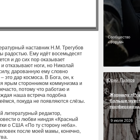
Cообщество
«Форум»
тературный наставник Н.М. Трегубов
ны радостью. Ему идёт восемьдесят
ется и до сих пор оказывает
и отказывают ноги, но Николай
силу, дарованную ему словно
– это дар космоса. В Бога, он, к
Юрий Павлов
ся ярым сторонником коммунизма и
ечасто, потому что работаю и
Журналу «Ро
каждая наша встреча подобна
больше чувс
еёмся, покуда не появляются слёзы.
профессиона
й литературный редактор,
повести о любви ниндзя «Красный
9 июля 2026
тки о США «По ту сторону неба».
человек после моей мамы, конечно,
ва.