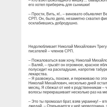
– Кто взял шоколадного мишку… баварского
его хотел приберечь для сынишки!
– Прости, Вить, я!.. – виновато объявляет
СРП. Он, было дело, незаметно схватил фиг
осклабившись добродушно.
Недолюбливает Николай Михайлович Трегуб
писателей – членов СРП.
– Пожаловаться вам хочу, Николай Михайло
– Валяй, – грызёт он огромное, красное ябл
полусидит на раскладушке, напротив табурет
лекарства.
– Я развожусь, похоже, и переживаю по этом
Николай Михайлович, несколько дней остало
месяц. Я сбежал от неё к родственникам – 
волосы перекрашивает несколько раз на ме
– Это ты промазал брат, взяв украинку! – 
джедай. – Открывается у неё червоточина, з