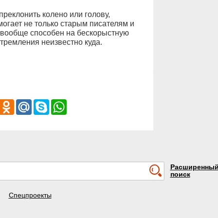
преклонить колено или голову,
могает не только старым писателям и
а вообще способен на бескорыстную
тремления неизвестно куда.
iber
Odnoklassniki
Mail.Ru
Skype
WhatsApp
Расширенны
поиск
Спецпроекты