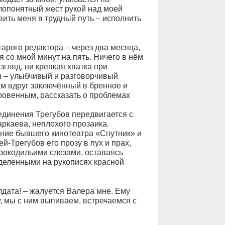
лопонятный жест рукой над моей
авить меня в трудный путь – исполнить
тарого редактора – через два месяца,
я со мной минут на пять. Ничего в нём
згляд, ни крепкая хватка при
Он – улыбчивый и разговорчивый
м вдруг заключённый в бренное и
кровенным, рассказать о проблемах
единения Трегубов передвигается с
ркаева, неплохого прозаика.
ание бывшего кинотеатра «Спутник» и
й-Трегубов его прозу в пух и прах,
крокодильими слезами, оставаясь
деленными на рукописях красной
олдата! – жалуется Валера мне. Ему
жу, мы с ним выпиваем, встречаемся с