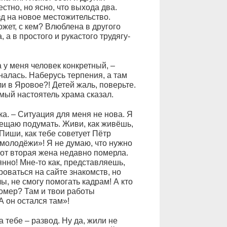
естно, но ясно, что выхода два.
зд на новое местожительство.
ет, с кем? Влюблена в другого
 а в простого и рукастого трудягу-
 у меня человек конкретный, –
налась. Наберусь терпения, а там
ли в Яровое?! Детей жаль, поверьте.
мый настоятель храма сказал.
ка. – Ситуация для меня не нова. Я
обещаю подумать. Живи, как живёшь,
Пиши, как тебе советует Пётр
молодёжи»! Я не думаю, что нужно
вот вторая жена недавно померла.
нно! Мне-то как, представляешь,
оваться на сайте знакомств, но
ы, не смогу помогать кадрам! А кто
омер? Там и твои работы
 он остался там»!
а тебе – развод. Ну да, жили не