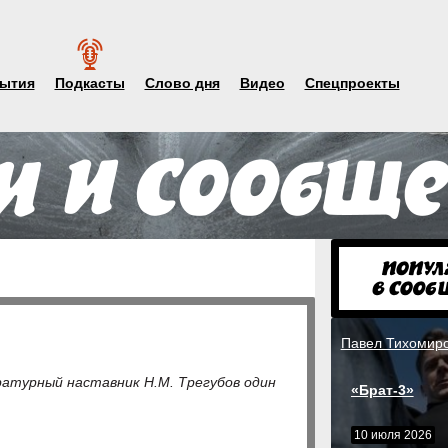
ытия
Подкасты
Слово дня
Видео
Спецпроекты
Павел Тихомир
атурный наставник Н.М. Трегубов один
«Брат-3»
10 июля 2026