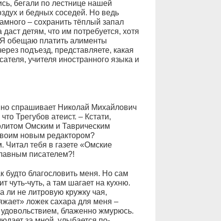
ись, бегали по лестнице нашей
оздух и бедных соседей. Но ведь
намного – сохранить тёплый запал
даст детям, что им потребуется, хотя
. Я обещаю платить алименты
через подъезд, представляете, какая
ателя, учителя иностранного языка и
пно спрашивает Николай Михайлович
что Трегубов атеист. – Кстати,
олитом Омским и Таврическим
твоим новым редактором?
м. Читал тебя в газете «Омские
лавным писателем?!
ак будто благословить меня. Но сам
т чуть-чуть, а там шагает на кухню.
а ли не литровую кружку чая,
яжает» ложек сахара для меня –
 удовольствием, блаженно жмурюсь.
юдает за мной, улыбается по-