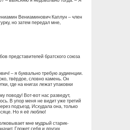
? – выясняю я недовольно тогда. – Я
 Вениамин Вениаминович Каплун – член
урку, но затем передал мне,
ов представителей братского союза
вич! – я буквально требую аудиенции.
око, твёрдое, словно камень. Он
ки, где на книгах лежат упаковки
у поводу! Вот-вот нас разведут,
сь. В упор меня не видит уже третий
через подъезд. Исхудала она, только
сяце. Но я её люблю!
втолковывает мне мудрый старик-
начит. Гложет себя и других