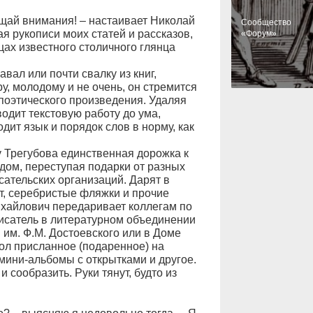
ращай внимания! – настаивает Николай
Cообщество
я рукописи моих статей и рассказов,
«Форум»
цах известного столичного глянца
вал или почти свалку из книг,
у, молодому и не очень, он стремится
 поэтического произведения. Удаляя
водит текстовую работу до ума,
одит язык и порядок слов в норму, как
 Трегубова единственная дорожка к
удом, переступая подарки от разных
сательских организаций. Дарят в
т, серебристые фляжки и прочие
ихайлович передаривает коллегам по
писатель в литературном объединении
 им. Ф.М. Достоевского или в Доме
тол присланное (подаренное) на
 мини-альбомы с открытками и другое.
 сообразить. Руки тянут, будто из