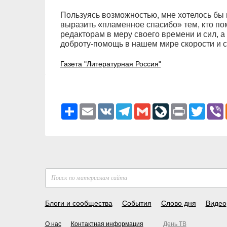
Пользуясь возможностью, мне хотелось бы 
выразить «пламенное спасибо» тем, кто по
редакторам в меру своего времени и сил, 
доброту-помощь в нашем мире скорости и с
Газета "Литературная Россия"
Ресурс
Email
VK
Telegram
Gmail
LiveJournal
Print
Twitter
V
Блоги и сообщества
События
Слово дня
Видео
О нас
Контактная информация
День ТВ