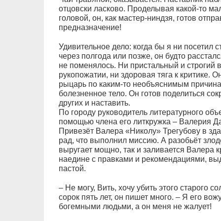
отцовски ласково. Проделывая какой-то ма
головой, он, как мастер-ниндзя, готов отпр
предназначение!
Удивительное дело: когда бы я ни посетил с
через полгода или позже, он будто рассталс
не поменялось. Ни пристальный и строгий в
рукопожатии, ни здоровая тяга к критике. 
рыцарь по каким-то необъяснимым причина
болезненное тело. Он готов поделиться со
других и наставить.
По городу руководитель литературного объ
помощью члена его литкружка – Валерия Да
Привезёт Валера «Николу» Трегубову в зд
рад, что выполнил миссию. А разобьёт злоде
выругает мощно, так и заливается Валера 
наедине с правками и рекомендациями, вы
пастой.
– Не могу, Вить, хочу убить этого старого с
сорок пять лет, он пишет много. – Я его во
богемными людьми, а он меня не жалует!