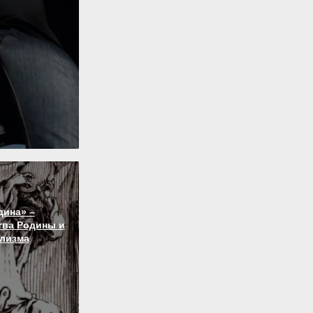
дина» –
тва Родины и
лизма