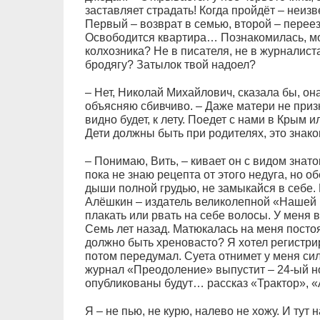
заставляет страдать! Когда пройдёт – неизв
Первый – возврат в семью, второй – перее
Освободится квартира… Познакомилась, мож
колхозника? Не в писателя, не в журналиста,
бродягу? Затылок твой надоел?
– Нет, Николай Михайлович, сказала бы, она
объясняю сбивчиво. – Даже матери не приз
видно будет, к лету. Поедет с нами в Крым и
Дети должны быть при родителях, это знако
– Понимаю, Вить, – кивает он с видом знато
пока не знаю рецепта от этого недуга, но 
дыши полной грудью, не замыкайся в себе. 
Алёшкин – издатель великолепной «Нашей 
плакать или рвать на себе волосы. У меня 
Семь лет назад. Матюкалась на меня постоя
должно быть хреновасто? Я хотел регистрир
потом передумал. Суета отнимет у меня сил
журнал «Преодоление» выпустит – 24-ый н
опубликованы будут… рассказ «Трактор», «А
Я – не пью, не курю, налево не хожу. И тут н