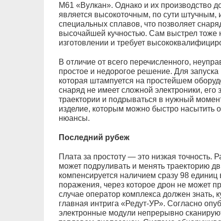
M61 «Вулкан». Однако и их производство д
является высокоточным, по сути штучным,
специальных сплавов, что позволяет снаряда
высочайшей кучностью. Сам выстрел тоже 
изготовлении и требует высококвалифицир
В отличие от всего перечисленного, неупр
простое и недорогое решение. Для запуска 
которая штампуется на простейшем оборудо
снаряд не имеет сложной электроники, его 
траектории и подрываться в нужный момен
изделие, которым можно быстро насытить об
нюансы.
Последний рубеж
Плата за простоту — это низкая точность. Р
может подруливать и менять траекторию дв
компенсируется наличием сразу 98 единиц 
поражения, через которое дрон не может пр
случае оператор комплекса должен знать, ку
главная интрига «Редут-УР». Согласно опу
электронные модули непрерывно сканирую