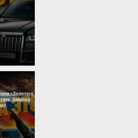
тила «Золотого
ктике. Запасов
лет