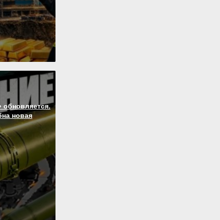
 обновляется.
бна новая