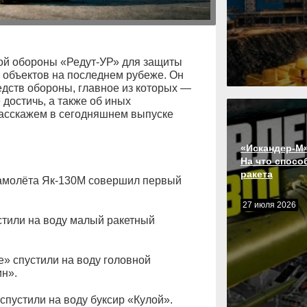
ой обороны «Редут-УР» для защиты
объектов на последнем рубеже. Он
дств обороны, главное из которых —
 достичь, а также об иных
расскажем в сегодняшнем выпуске
«Искандер-М»
На что спосо
ракета
самолёта Як-130М совершил первый
27 июля 2026
стили на воду малый ракетный
» спустили на воду головной
н».
спустили на воду буксир «Кулой».