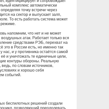
ет, идентифицирует и сопровождает
ельный комплекс автоматически
 определяя точку встречи через
ится на сектор и выпускает залп,
оле. То есть работать система может
 режиме.
овь напомним, что нет и не может
 воздушных атак. Работает только вся
вление средствами РЭБ, перехват на
 это в России есть, но именно так
 нас, и у противника остаётся самой
 её и уничтожать те единичные цели,
щие контуры обороны. Реальную
 ведь, по словам источников,
условиях и хорошо себя
ем событий.
ных беспилотных решений создали
дроцикл, позволяющий преодолевать