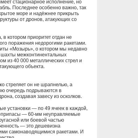
имеет стационарное исполнение, но
рабль. Последнее особенно важно, так
ткрытое море и надёжнее прикрыть
руктуры от дронов, атакующих со
 в котором приоритет отдан не
ого поражения недорогими ракетами.
щиты «Мозырь», о котором мы недавно
е шахты межконтинентальных
ом из 40 000 металлических стрел и
такующего объекта.
ко стреляет он не шрапнелью, а
вою очередь подрываются в
рона, создавая завесу из осколков.
е установки — по 49 ячеек в каждой,
Боеприпасы — 60-мм неуправляемые
фугасной или боевой частью
бенность — это дешевизна
щими самонаводящимися ракетами. И
ество.