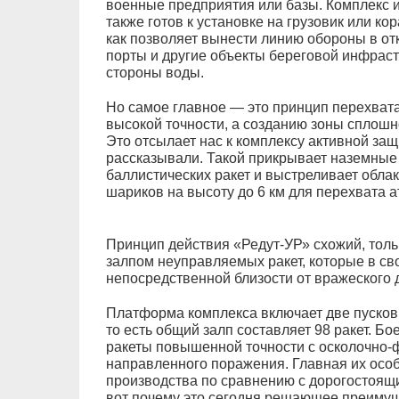
военные предприятия или базы. Комплекс 
также готов к установке на грузовик или ко
как позволяет вынести линию обороны в о
порты и другие объекты береговой инфраст
стороны воды.
Но самое главное — это принцип перехвата,
высокой точности, а созданию зоны сплошн
Это отсылает нас к комплексу активной за
рассказывали. Такой прикрывает наземны
баллистических ракет и выстреливает облак
шариков на высоту до 6 км для перехвата а
Принцип действия «Редут-УР» схожий, толь
залпом неуправляемых ракет, которые в с
непосредственной близости от вражеского д
Платформа комплекса включает две пусковы
то есть общий залп составляет 98 ракет. 
ракеты повышенной точности с осколочно-
направленного поражения. Главная их осо
производства по сравнению с дорогостоя
вот почему это сегодня решающее преимущ