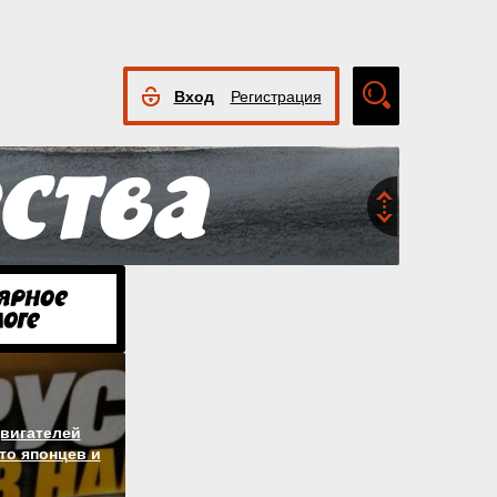
Вход
Регистрация
Расширенный
поиск
вигателей
то японцев и