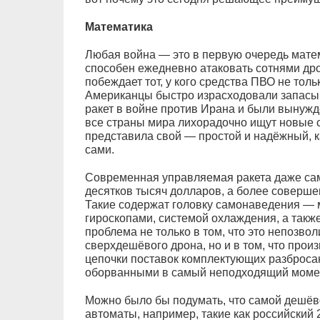
Математика
Любая война — это в первую очередь матем
способен ежедневно атаковать сотнями дро
побеждает тот, у кого средства ПВО не тол
Американцы быстро израсходовали запас
ракет в войне против Ирана и были вынужд
все страны мира лихорадочно ищут новые 
представила свой — простой и надёжный, 
сами.
Современная управляемая ракета даже сам
десятков тысяч долларов, а более соверш
Такие содержат головку самонаведения — 
гироскопами, системой охлаждения, а такж
проблема не только в том, что это непозво
сверхдешёвого дрона, но и в том, что произ
цепочки поставок комплектующих разбросан
оборванными в самый неподходящий моме
Можно было бы подумать, что самой дешёв
автоматы, например, такие как российский