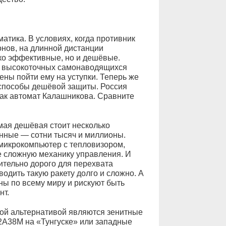
атика. В условиях, когда противник
нов, на длинной дистанции
ько эффективные, но и дешёвые.
ы высокоточных самонаводящихся
ены пойти ему на уступки. Теперь же
способы дешёвой защиты. Россия
как автомат Калашникова. Сравните
ая дешёвая стоит несколько
енные — сотни тысяч и миллионы.
микрокомпьютер с тепловизором,
е сложную механику управления. И
лительно дорого для перехвата
водить такую ракету долго и сложно. А
ы по всему миру и рискуют быть
нт.
ой альтернативой являются зенитные
 2А38М на «Тунгуске» или западные