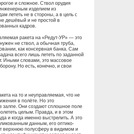
орогое и сложное. Ствол орудия
 инженерным изделием из
м лететь не в стороны, а в цель с
не дешёвый и не простой в
ованных кадров.
авляемая ракета на «Редут-УР» — это
нужен не ствол, а обычная труба,
вании, как консервная банка. Сам
задача всего лишь лететь по заданной
т. Иными словами, это массовое
орону. Но есть, конечно, и свои
акета на то и неуправляемая, что не
ижения в полёте. Но это
в залпе. Они создают сплошное поле
олететь целым. Правда, и в этом
да и когда именно выстрелить. А это
бликованным данным, его оптико-
т верхнюю полусферу в видимом и