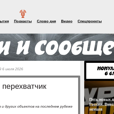
ытия
Подкасты
Слово дня
Видео
Спецпроекты
9 6 июля 2026
 перехватчик
Пять новых д
России. Вмес
и других объектов на последнем рубеже
немцев