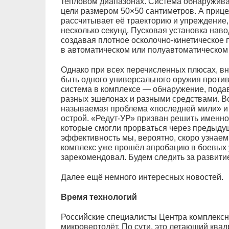
тепловом диапазонах. Система обнаружива
цели размером 50×50 сантиметров. А приц
рассчитывает её траекторию и упреждение,
несколько секунд. Пусковая установка навод
создавая плотное осколочно-кинетическое п
в автоматическом или полуавтоматическом
Однако при всех перечисленных плюсах, вн
быть одного универсального оружия против
система в комплексе — обнаружение, пода
разных эшелонах и разными средствами. Всё
называемая проблема «последней мили» и у
острой. «Редут-УР» призван решить именно
которые смогли прорваться через предыду
эффективность мы, вероятно, скоро узнаем,
комплекс уже прошёл апробацию в боевых 
зарекомендовал. Будем следить за развити
Далее ещё немного интересных новостей.
Время технологий
Российские специалисты Центра комплекс
микровертолёт. По сути, это летающий ква