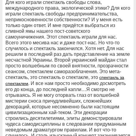
Для кого играли спектакль свободы слова,
международного права, экологической этики? Для кого
играли спектакль свободы предпринимательства,
неприкосновенности собственности? И у меня есть
только один ответ. И мне придётся выбраться из
сливной ямы нашего пост-советского
самоуничижения. Этот спектакль играли для нас.
Всего этого месива нас и даже пост-нас. Но что-то
случилось и спектакль закончился. Хотя нет. Для нас
решили в последний раз дать представление на земле
несчастной Украины. Второй украинский майдан стал
просто волшебным по своей внятности, прозрачности
сеансом, спектаклем саморазоблачения. Это мета-
спектакль, это спектакль о спектакле, это
спектакль за
. И все нам просто необходимо досмотреть
спектаклем
его до конца, до последней капли…Я смотрю не
отрываясь. Я не могу оторвать глаз от волшебной
мистерии сноса причудливейших, сложнейших
декораций, которые несомненно были настоящим
цивилизационным хай-теком. Эти декорации
строились десятилетиями, элиты демонстрировали
чудеса самодисциплины в следовании придуманным
неведомым драматургом правилам. И вот что-то
случилось. И столь изысканный концерт заканчивается