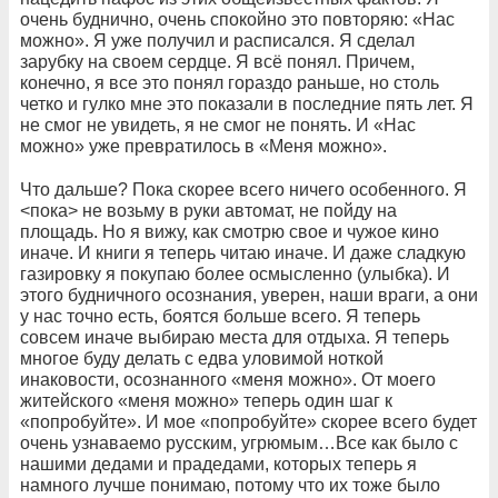
очень буднично, очень спокойно это повторяю: «Нас
можно». Я уже получил и расписался. Я сделал
зарубку на своем сердце. Я всё понял. Причем,
конечно, я все это понял гораздо раньше, но столь
четко и гулко мне это показали в последние пять лет. Я
не смог не увидеть, я не смог не понять. И «Нас
можно» уже превратилось в «Меня можно».
Что дальше? Пока скорее всего ничего особенного. Я
<пока> не возьму в руки автомат, не пойду на
площадь. Но я вижу, как смотрю свое и чужое кино
иначе. И книги я теперь читаю иначе. И даже сладкую
газировку я покупаю более осмысленно (улыбка). И
этого будничного осознания, уверен, наши враги, а они
у нас точно есть, боятся больше всего. Я теперь
совсем иначе выбираю места для отдыха. Я теперь
многое буду делать с едва уловимой ноткой
инаковости, осознанного «меня можно». От моего
житейского «меня можно» теперь один шаг к
«попробуйте». И мое «попробуйте» скорее всего будет
очень узнаваемо русским, угрюмым…Все как было с
нашими дедами и прадедами, которых теперь я
намного лучше понимаю, потому что их тоже было