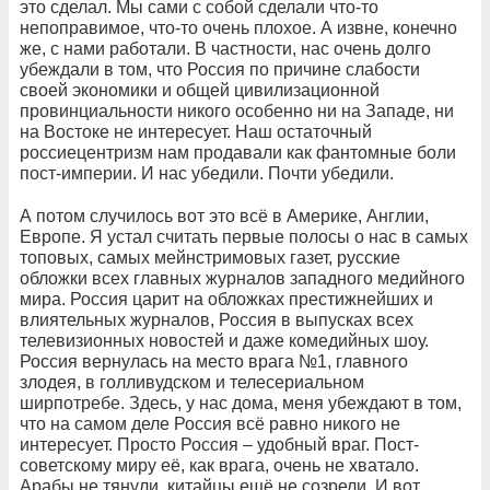
это сделал. Мы сами с собой сделали что-то
непоправимое, что-то очень плохое. А извне, конечно
же, с нами работали. В частности, нас очень долго
убеждали в том, что Россия по причине слабости
своей экономики и общей цивилизационной
провинциальности никого особенно ни на Западе, ни
на Востоке не интересует. Наш остаточный
россиецентризм нам продавали как фантомные боли
пост-империи. И нас убедили. Почти убедили.
А потом случилось вот это всё в Америке, Англии,
Европе. Я устал считать первые полосы о нас в самых
топовых, самых мейнстримовых газет, русские
обложки всех главных журналов западного медийного
мира. Россия царит на обложках престижнейших и
влиятельных журналов, Россия в выпусках всех
телевизионных новостей и даже комедийных шоу.
Россия вернулась на место врага №1, главного
злодея, в голливудском и телесериальном
ширпотребе. Здесь, у нас дома, меня убеждают в том,
что на самом деле Россия всё равно никого не
интересует. Просто Россия – удобный враг. Пост-
советскому миру её, как врага, очень не хватало.
Арабы не тянули, китайцы ещё не созрели. И вот