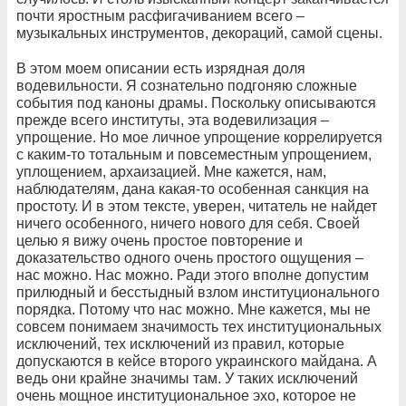
почти яростным расфигачиванием всего –
музыкальных инструментов, декораций, самой сцены.
В этом моем описании есть изрядная доля
водевильности. Я сознательно подгоняю сложные
события под каноны драмы. Поскольку описываются
прежде всего институты, эта водевилизация –
упрощение. Но мое личное упрощение коррелируется
с каким-то тотальным и повсеместным упрощением,
уплощением, архаизацией. Мне кажется, нам,
наблюдателям, дана какая-то особенная санкция на
простоту. И в этом тексте, уверен, читатель не найдет
ничего особенного, ничего нового для себя. Своей
целью я вижу очень простое повторение и
доказательство одного очень простого ощущения –
нас можно. Нас можно. Ради этого вполне допустим
прилюдный и бесстыдный взлом институционального
порядка. Потому что нас можно. Мне кажется, мы не
совсем понимаем значимость тех институциональных
исключений, тех исключений из правил, которые
допускаются в кейсе второго украинского майдана. А
ведь они крайне значимы там. У таких исключений
очень мощное институциональное эхо, которое не