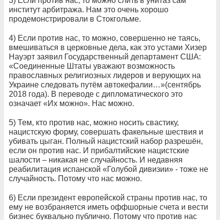
3) Если против нас, то можно слить в унитаз сам
институт арбитража. Нам это очень хорошо
продемонстрировали в Стокгольме.
4) Если против нас, то можно, совершенно не таясь,
вмешиваться в церковные дела, как это устами Хизер
Науэрт заявил Государственный департамент США:
«Соединенные Штаты уважают возможность
православных религиозных лидеров и верующих на
Украине следовать путём автокефалии…»(сентябрь
2018 года). В переводе с дипломатического это
означает «Их можно». Нас можно.
5) Тем, кто против нас, можно носить свастику,
нацистскую форму, совершать факельные шествия и
убивать цыган. Полный нацистский набор разрешён,
если он против нас. И прибалтийские нацистские
шалости – никакая не случайность. И недавняя
реабилитация испанской «Голубой дивизии» - тоже не
случайность. Потому что нас можно.
6) Если президент европейской страны против нас, то
ему не возбраняется иметь оффшорные счета и вести
бизнес буквально публично. Потому что против нас