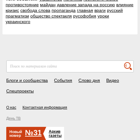
противостояние
майдан
давление запада на россию
влияние
кризис
свобода слова
пропаганда
главная
враги
русский
прагматизи
общество спектакля
русофобия
уроки
украинского
Блоги и сообщества
События
Слово дня
Видео
Спецпроекты
О нас
Контактная информация
День ТВ
№31
Архив
Новый
номер
газеты