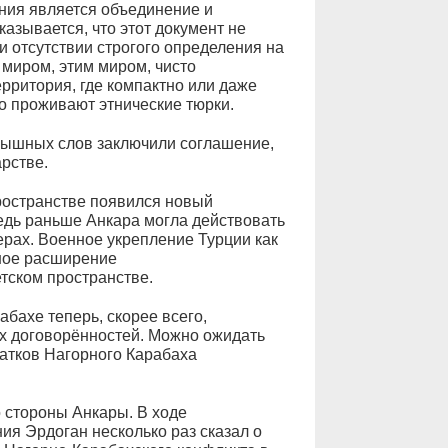
ения является объединение и
казывается, что этот документ не
и отсутствии строгого определения на
 миром, этим миром, чисто
ерритория, где компактно или даже
о проживают этнические тюрки.
 пышных слов заключили соглашение,
рстве.
пространстве появился новый
едь раньше Анкара могла действовать
ерах. Военное укрепление Турции как
ное расширение
тском пространстве.
бахе теперь, скорее всего,
их договорённостей. Можно ожидать
атков Нагорного Карабаха
о стороны Анкары. В ходе
ия Эрдоган несколько раз сказал о