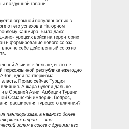
аны воздушной гавани.
уется огромной популярностью в
рге от его успехов в Нагорном
 проблему Кашмира. Была даже
джано-турецких войск на территорию
ан и формирование нового союза
 вполне себе действенный союз из
тв.
льной Азии всё больше, и это не
дой тюркоязычной республике ежегодно
ВУЗов, идеи пантюркизма
 власть. Прямо сейчас Турция
влияния. Анкара будет и дальше
е и в Средней Азии. Амбиции Турции
шей Османской империи. Вопрос,
вания расширения турецкого влияния?
гия пантюркизма, а намного более
 тюркских стран — это
еский ислам в союзе с другими его