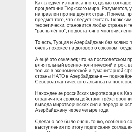
Как следует из написанного, целью соглаш
процветание Тюркского мира. Разумеется, у
направлен против других стран. Причём, пр
предмет того, что следует считать Тюркским
теоретически, становится любая страна и т
"распылённо", но достаточно многочисленн
То есть, Турция и Азербайджан без всяких
очень похожее на договор о союзном госуда
А ещё это означает, что на постсоветском 
влиятельный военно-политический игрок, в
только в экономической и гуманитарной сф
страны НАТО в Азербайджане — подковёр
Североатлантического альянса на постсове
Нахождение российских миротворцев в Кара
ограничится сроком действия трёхсторонн
вывода миротворческих сил и передачи ост
Азербайджану через четыре года.
Сделано всё было очень тонко, особенно с
выступления по итогу подписания соглашен