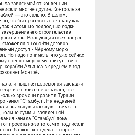
 была зависимой от Конвенции
ависели многие другие. Контроль за
блей — это сильно. В целом,
но, чтобы прогонять по каналу как
, так и атомные подводные лодки
, завершение его строительства
Чёрном море. Волнующий всех вопрос
, сможет ли он обойти договор
енный доступ к Чёрному морю
н. Но надо понимать, что уже сейчас
ому военно-морскому присутствию
, корабли Альянса в среднем в год
озволяет Монтрё.
канала, и пышная церемония закладки
ёвр, и он вовсе не означает, что
Сколько времени правит в Турции
про канал "Стамбул". На недавней
или реальную итоговую стоимость
рд больше суммы, заявленной
вания канала "Стамбул" пока
от проекта из-за того, что подписали
ного банковского дела, которые