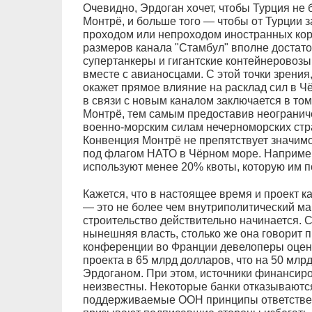
Очевидно, Эрдоган хочет, чтобы Турция не
Монтрё, и больше того — чтобы от Турции з
проходом или непроходом иностранных кора
размеров канала "Стамбул" вполне достаточ
супертанкеры и гигантские контейнеровозы
вместе с авианосцами. С этой точки зрения
окажет прямое влияние на расклад сил в 
в связи с новым каналом заключается в том
Монтрё, тем самым предоставив неогранич
военно-морским силам нечерноморских стра
Конвенция Монтрё не препятствует значим
под флагом НАТО в Чёрном море. Например
используют менее 20% квоты, которую им п
Кажется, что в настоящее время и проект 
— это не более чем внутриполитический ман
строительство действительно начинается. 
нынешняя власть, столько же она говорит 
конференции во Франции девелоперы оцен
проекта в 65 млрд долларов, что на 50 мл
Эрдоганом. При этом, источники финансиро
неизвестны. Некоторые банки отказываются 
поддерживаемые ООН принципы ответствен