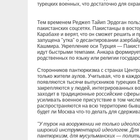
турецких военных, что достаточно для охр
Тем временем Реджеп Тайип Эрдоган польз
пакистанских соцсетях. Пакистанцы в восто
Карабахе и верят, что он сможет решить и
запущена "утка" о десантировании азербай
Кашмира. Укрепление оси Турция — Пакист
идут быстрыми темпами. Анкара формирует
родственных по языку или религии государс
Сторонников пантюркизма с странах Центра
только жители аулов. Учитывая, что в каж
появляются тысячи выпускников турецких 
закрепляются у людей, интегрированных во
заходит в традиционные российские сферы 
усиливать военное присутствие в том числ
распространяются на всю территорию быв
будет ли Москва что-то делать для сдержи
"У турок на вооружении не только идеоло
широкий инструментарий идеологем. Для
пантюркизм, для мусульманских — политич