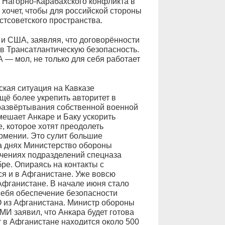
 Нагорно-Карабахского конфликта в
 хочет, чтобы для российской стороны
стсоветского пространства.
 и США, заявляя, что договорённости
в Трансатлантическую безопасность.
 — мол, не только для себя работает
кая ситуация на Кавказе
щё более укрепить авторитет в
развёртывания собственной военной
 мешает Анкаре и Баку ускорить
, которое хотят преодолеть
рмении. Это сулит большие
на днях Министерство обороны
чениях подразделений спецназа
ре. Опираясь на контакты с
я и в Афганистане. Уже вовсю
Афганистане. В начале июня стало
 себя обеспечение безопасности
 из Афганистана. Министр обороны
МИ заявил, что Анкара будет готова
 в Афганистане находится около 500