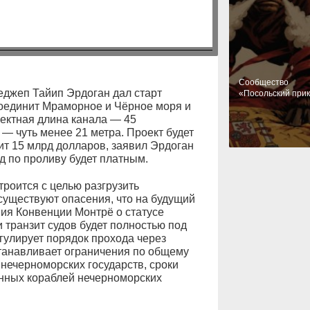
Cообщество
джеп Тайип Эрдоган дал старт
«Посольский при
соединит Мраморное и Чёрное моря и
ектная длина канала — 45
— чуть менее 21 метра. Проект будет
вит 15 млрд долларов, заявил Эрдоган
д по проливу будет платным.
роится с целью разгрузить
существуют опасения, что на будущий
ия Конвенции Монтрё о статусе
 транзит судов будет полностью под
гулирует порядок прохода через
танавливает ограничения по общему
нечерноморских государств, сроки
нных кораблей нечерноморских