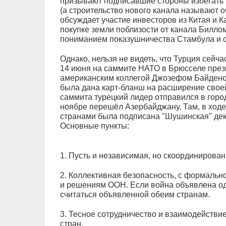
призывают подписавшие стороны избегать 
(а строительство нового канала называют о
обсуждает участие инвесторов из Китая и 
покупке земли поблизости от канала Билло
пониманием показушничества Стамбула и о
Однако, нельзя не видеть, что Турция сейч
14 июня на саммите НАТО в Брюсселе през
американским коллегой Джозефом Байдено
была дана карт-бланш на расширение свое
саммита турецкий лидер отправился в горо
ноябре перешёл Азербайджану. Там, в ходе
странами была подписана "Шушинская" дек
Основные пункты:
1. Пусть и независимая, но скоординирова
2. Коллективная безопасность, с формально
и решениям ООН. Если война объявлена одн
считаться объявленной обеим странам.
3. Тесное сотрудничество и взаимодейств
стран.