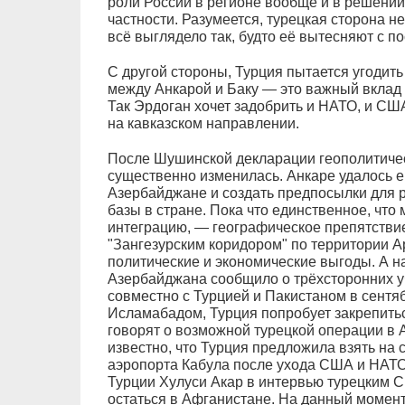
роли России в регионе вообще и в решении
частности. Разумеется, турецкая сторона не
всё выглядело так, будто её вытесняют с по
С другой стороны, Турция пытается угодить
между Анкарой и Баку — это важный вклад 
Так Эрдоган хочет задобрить и НАТО, и США
на кавказском направлении.
После Шушинской декларации геополитичес
существенно изменилась. Анкаре удалось е
Азербайджане и создать предпосылки для 
базы в стране. Пока что единственное, что
интеграцию, — географическое препятствие
"Зангезурским коридором" по территории А
политические и экономические выгоды. А 
Азербайджана сообщило о трёхсторонних у
совместно с Турцией и Пакистаном в сентяб
Исламабадом, Турция попробует закрепитьс
говорят о возможной турецкой операции в 
известно, что Турция предложила взять на
аэропорта Кабула после ухода США и НАТО
Турции Хулуси Акар в интервью турецким С
остаться в Афганистане. На данный момент