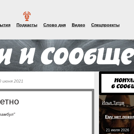
ытия
Подкасты
Слово дня
Видео
Спецпроекты
0 июня 2021
метно
Илья Титов
тамбул"
Ему нет поко
21 июля 2026