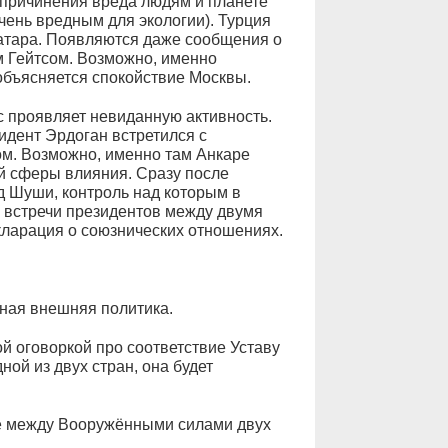
причинения вреда людям и планете
чень вредным для экологии). Турция
Катара. Появляются даже сообщения о
м Гейтсом. Возможно, именно
бъясняется спокойствие Москвы.
ас проявляет невиданную активность.
идент Эрдоган встретился с
м. Возможно, именно там Анкаре
й сферы влияния. Сразу после
д Шуши, контроль над которым в
 встречи президентов между двумя
ларация о союзнических отношениях.
нная внешняя политика.
й оговоркой про соответствие Уставу
ой из двух стран, она будет
ие между Вооружёнными силами двух