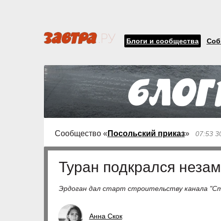
Блоги и сообщества
Соб
Сообщество «
Посольский приказ
»
07:53 3
Туран подкрался неза
Эрдоган дал старт строительству канала "С
Анна Скок