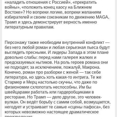
«наладить отношения с Россией», «прекратить
войны», «положить конец хаосу на Ближнем
Востоке»? Но вопреки логике, вопреки желаниям
избирателей и своим союзникам по движению MAGA,
Трамп и здесь демонстрирует верность именно
литературным правилам.
Персонажу также необходим внутренний конфликт —
без него любой роман и любая серьезная пьеса будут
выглядеть пресными. И лидеры Запада в этом плане
довольно слабы: перед нами галерея жалких и
предсказуемых нытиков. На роль героев романа они
не подходят, за исключением, пожалуй, Макрона.
Конечно, роман про разборки с женой — так себе
литература, но здесь хоть какая-то интрига. Те же
Стармер и Мерц настолько скучны, что даже по
физиономии схлопотать неспособны. Им бы
швейцарами работать или гардеробщиками в
ресторане. Но Трамп — дело другое, это человек-
вулкан. Он ведёт борьбу с самим собой, возмущается,
негодует и устраивает те самые «сцены пафоса», без
которых невозможно настоящее драматическое
произведение.