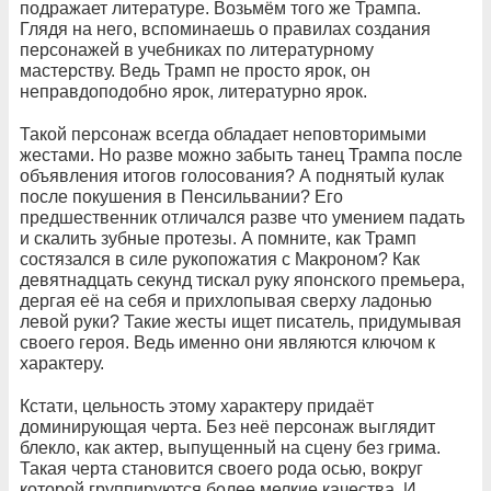
подражает литературе. Возьмём того же Трампа.
Глядя на него, вспоминаешь о правилах создания
персонажей в учебниках по литературному
мастерству. Ведь Трамп не просто ярок, он
неправдоподобно ярок, литературно ярок.
Такой персонаж всегда обладает неповторимыми
жестами. Но разве можно забыть танец Трампа после
объявления итогов голосования? А поднятый кулак
после покушения в Пенсильвании? Его
предшественник отличался разве что умением падать
и скалить зубные протезы. А помните, как Трамп
состязался в силе рукопожатия с Макроном? Как
девятнадцать секунд тискал руку японского премьера,
дергая её на себя и прихлопывая сверху ладонью
левой руки? Такие жесты ищет писатель, придумывая
своего героя. Ведь именно они являются ключом к
характеру.
Кстати, цельность этому характеру придаёт
доминирующая черта. Без неё персонаж выглядит
блекло, как актер, выпущенный на сцену без грима.
Такая черта становится своего рода осью, вокруг
которой группируются более мелкие качества. И