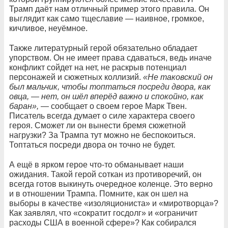
Трамп даёт нам отличный пример этого правила. Он
выглядит как само тщеславие — наивное, громкое,
кичливое, неуёмное.
Также литературный герой обязательно обладает
упорством. Он не имеет права сдаваться, ведь иначе
конфликт сойдет на нет, не раскрыв потенциал
персонажей и сюжетных коллизий.
«Не таковский он
был мальчик, чтобы топтаться посреди двора, как
овца, — нет, он шёл вперёд важно и спокойно, как
баран»,
— сообщает о своем герое Марк Твен.
Писатель всегда думает о силе характера своего
героя. Сможет ли он вынести бремя сюжетной
нагрузки? За Трампа тут можно не беспокоиться.
Топтаться посреди двора он точно не будет.
А ещё в ярком герое что-то обманывает наши
ожидания. Такой герой соткан из противоречий, он
всегда готов выкинуть очередное коленце. Это верно
и в отношении Трампа. Помните, как он шел на
выборы в качестве «изоляциониста» и «миротворца»?
Как заявлял, что «сократит госдолг» и «ограничит
расходы США в военной сфере»? Как собирался