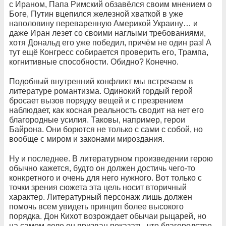
с Ираном, Папа Римский обзавёлся своим мнением о
Боге, Путин вцепился железной хваткой в уже
наполовину переваренную Америкой Украину… и
даже Иран лезет со своими наглыми требованиями,
хотя Дональд его уже победил, причём не один раз! А
тут ещё Конгресс собирается проверить его, Трампа,
когнитивные способности. Обидно? Конечно.
Подобный внутренний конфликт мы встречаем в
литературе романтизма. Одинокий гордый герой
бросает вызов порядку вещей и с презрением
наблюдает, как косная реальность сводит на нет его
благородные усилия. Таковы, например, герои
Байрона. Они борются не только с сами с собой, но
вообще с миром и законами мироздания.
Ну и последнее. В литературном произведении герою
обычно кажется, будто он должен достичь чего-то
конкретного и очень для него нужного. Вот только с
точки зрения сюжета эта цель носит вторичный
характер. Литературный персонаж лишь должен
помочь всем увидеть принцип более высокого
порядка. Дон Кихот возрождает обычаи рыцарей, но
на самом деле он призван показать, что благородство