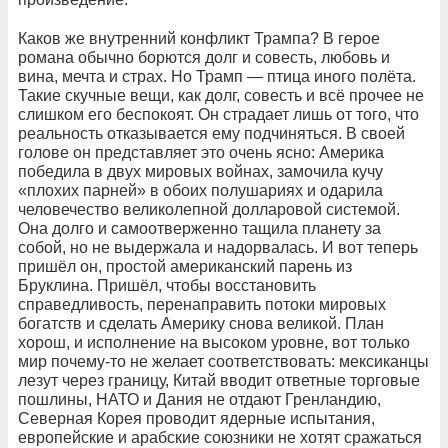
Каков же внутренний конфликт Трампа? В герое
романа обычно борются долг и совесть, любовь и
вина, мечта и страх. Но Трамп — птица иного полёта.
Такие скучные вещи, как долг, совесть и всё прочее не
слишком его беспокоят. Он страдает лишь от того, что
реальность отказывается ему подчиняться. В своей
голове он представляет это очень ясно: Америка
победила в двух мировых войнах, замочила кучу
«плохих парней» в обоих полушариях и одарила
человечество великолепной долларовой системой.
Она долго и самоотверженно тащила планету за
собой, но не выдержала и надорвалась. И вот теперь
пришёл он, простой американский парень из
Бруклина. Пришёл, чтобы восстановить
справедливость, перенаправить потоки мировых
богатств и сделать Америку снова великой. План
хорош, и исполнение на высоком уровне, вот только
мир почему-то не желает соответствовать: мексиканцы
лезут через границу, Китай вводит ответные торговые
пошлины, НАТО и Дания не отдают Гренландию,
Северная Корея проводит ядерные испытания,
европейские и арабские союзники не хотят сражаться