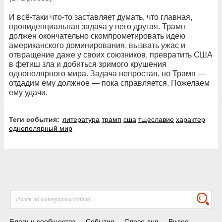
И всё-таки что-то заставляет думать, что главная,
провиденциальная задача у него другая. Трамп
должен окончательно скомпрометировать идею
американского доминирования, вызвать ужас и
отвращение даже у своих союзников, превратить США
в фетиш зла и добиться зримого крушения
однополярного мира. Задача непростая, но Трамп —
отдадим ему должное — пока справляется. Пожелаем
ему удачи.
Теги события:
литература
трамп
сша
тщеславие
характер
однополярный мир
Блоги и сообщества
События
Слово дня
Видео