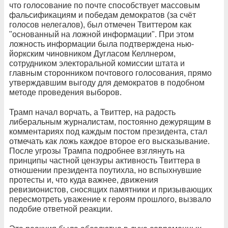
что голосование по почте способствует массовым
фальсификациям и победам демократов (за счёт
голосов нелегалов), был отмечен Твиттером как
"основанный на ложной информации". При этом
ложность информации была подтверждена нью-
йоркским чиновником Дугласом Келлнером,
сотрудником электоральной комиссии штата и
главным сторонником почтового голосования, прямо
утверждавшим выгоду для демократов в подобном
методе проведения выборов.
Трамп начал ворчать, а Твиттер, на радость
либеральным журналистам, постоянно дежурящим в
комментариях под каждым постом президента, стал
отмечать как ложь каждое второе его высказывание.
После угрозы Трампа подробнее взглянуть на
принципы частной цензуры активность Твиттера в
отношении президента поутихла, но вспыхнувшие
протесты и, что куда важнее, движения
ревизионистов, сносящих памятники и призывающих
пересмотреть уважение к героям прошлого, вызвало
подобие ответной реакции.