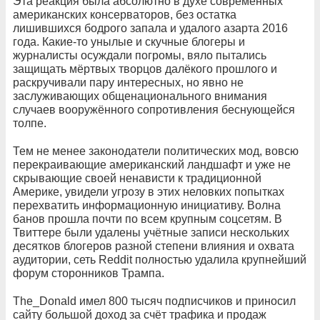
Эта реакция была абсолютно в духе современных
американских консерваторов, без остатка
лишившихся бодрого запала и удалого азарта 2016
года. Какие-то унылые и скучные блогеры и
журналисты осуждали погромы, вяло пытались
защищать мёртвых творцов далёкого прошлого и
раскручивали пару интересных, но явно не
заслуживающих общенационального внимания
случаев вооружённого сопротивления беснующейся
толпе.
Тем не менее законодатели политических мод, вовсю
перекраивающие американский ландшафт и уже не
скрывающие своей ненависти к традиционной
Америке, увидели угрозу в этих неловких попытках
перехватить информационную инициативу. Волна
банов прошла почти по всем крупным соцсетям. В
Твиттере были удалены учётные записи нескольких
десятков блогеров разной степени влияния и охвата
аудитории, сеть Reddit полностью удалила крупнейший
форум сторонников Трампа.
The_Donald имел 800 тысяч подписчиков и приносил
сайту большой доход за счёт трафика и продаж