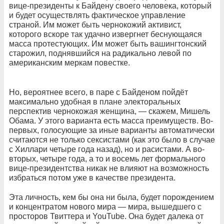
вице-президенты к Байдену своего человека, который
и будет осуществлять фактическое управление
страной. Им может быть чернокожий активист,
которого вскоре так удачно извергнет беснующаяся
масса протестующих. Им может быть вашингтонский
старожил, поднявшийся на радикально левой по
американским меркам повестке.
Но, вероятнее всего, в паре с Байденом пойдёт
максимально удобная в плане электоральных
перспектив чернокожая женщина, — скажем, Мишель
Обама. У этого варианта есть масса преимуществ. Во-
первых, голосующие за иные варианты автоматически
считаются не только сексистами (как это было в случае
с Хиллари четыре года назад), но и расистами. А во-
вторых, четыре года, а то и восемь лет формального
вице-президентства никак не влияют на возможность
избраться потом уже в качестве президента.
Эта личность, кем бы она ни была, будет порождением
и концентратом нового мира — мира, вышедшего с
просторов Твиттера и YouTube. Она будет далека от