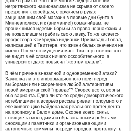
Даже в рамках YouTube многие лидеры мнений
негритянского национализма не скрывают своего
презрения к корейцам, с оружием в руках
защищавшим свой магазин в первые дни бунта в
Миннеаполисе, и к (внимание!) сомалийцам, не
проникшимся идеями борьбы за права чернокожих и
не позволившим грабить свою лавку. То же касается
профессора Кэмбриджа индианки Приямвады Гопал,
написавшей в Твиттере, что жизни белых значения не
имеют. После возмущения масс Твиттер ответил, что
не видит в её словах ничего оскорбительного, а
университет даже повысил "жертву травли".
В чём причина внезапной и одновременной атаки?
Зачистка ли это информационного поля перед
выборами или искоренение любой альтернативы
новой американской "правде"? Скорее всего, верны
оба варианта. Едва ли кто-то среди демократического
истеблишмента всерьёз рассматривает полоумного и
еле живого Джо Байдена как реального претендента
на прописку в Белом доме. Скорее всего, силы,
стоящие за молодыми и образованными ребятами,
сносящими памятники и организовывающими
автономные коммуны посреди городов, протолкнут в