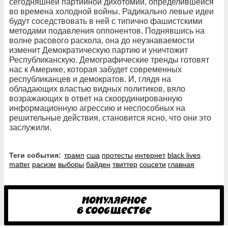
сегодняшней партийной дихотомии, определившейся
во времена холодной войны. Радикально левые идеи
будут соседствовать в ней с типично фашистскими
методами подавления оппонентов. Поднявшись на
волне расового раскола, она до неузнаваемости
изменит Демократическую партию и уничтожит
Республиканскую. Демографические тренды готовят
нас к Америке, которая забудет современных
республиканцев и демократов. И, глядя на
обладающих властью видных политиков, вяло
возражающих в ответ на скоординированную
информационную агрессию и неспособных на
решительные действия, становится ясно, что они это
заслужили.
Теги события:
трамп
сша
протесты
интернет
black lives
matter
расизм
выборы
байден
твиттер
соцсети
главная