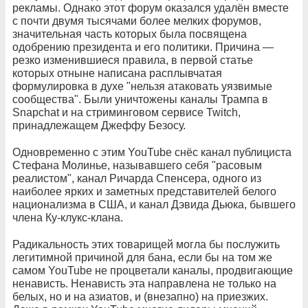
рекламы. Однако этот форум оказался удалён вместе
с почти двумя тысячами более мелких форумов,
значительная часть которых была посвящена
одобрению президента и его политики. Причина —
резко изменившиеся правила, в первой статье
которых отныне написана расплывчатая
формулировка в духе "нельзя атаковать уязвимые
сообщества". Были уничтожены каналы Трампа в
Snapchat и на стриминговом сервисе Twitch,
принадлежащем Джеффу Безосу.
Одновременно с этим YouTube снёс канал публициста
Стефана Молинье, называвшего себя "расовым
реалистом", канал Ричарда Спенсера, одного из
наиболее ярких и заметных представителей белого
национализма в США, и канал Дэвида Дьюка, бывшего
члена Ку-клукс-клана.
Радикальность этих товарищей могла бы послужить
легитимной причиной для бана, если бы на том же
самом YouTube не процветали каналы, продвигающие
ненависть. Ненависть эта направлена не только на
белых, но и на азиатов, и (внезапно) на приезжих.