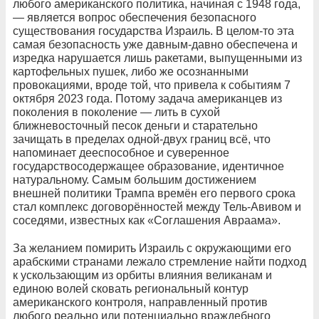
любого американского политика, начиная с 1948 года,
— является вопрос обеспечения безопасного
существования государства Израиль. В целом-то эта
самая безопасность уже давным-давно обеспечена и
изредка нарушается лишь ракетами, выпущенными из
картофельных пушек, либо же осознанными
провокациями, вроде той, что привела к событиям 7
октября 2023 года. Потому задача американцев из
поколения в поколение — лить в сухой
ближневосточный песок деньги и старательно
зачищать в пределах одной-двух границ всё, что
напоминает дееспособное и суверенное
государствосодержащее образование, идентичное
натуральному. Самым большим достижением
внешней политики Трампа времён его первого срока
стал комплекс договорённостей между Тель-Авивом и
соседями, известных как «Соглашения Авраама».
За желанием помирить Израиль с окружающими его
арабскими странами лежало стремление найти подход
к ускользающим из орбиты влияния великанам и
единою волей сковать региональный контур
американского контроля, направленный против
любого реально или потенциально враждебного