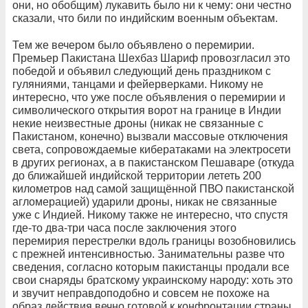
они, но обобщим) лукавить было ни к чему: они честно
сказали, что били по индийским военным объектам.
Тем же вечером было объявлено о перемирии.
Премьер Пакистана Шехбаз Шариф провозгласил это
победой и объявил следующий день праздником с
гуляниями, танцами и фейерверками. Никому не
интересно, что уже после объявления о перемирии и
символического открытия ворот на границе в Индии
некие неизвестные дроны (никак не связанные с
Пакистаном, конечно) вызвали массовые отключения
света, сопровождаемые кибератаками на электросети
в других регионах, а в пакистанском Пешаваре (откуда
до ближайшей индийской территории лететь 200
километров над самой защищённой ПВО пакистанской
агломерацией) ударили дроны, никак не связанные
уже с Индией. Никому также не интересно, что спустя
где-то два-три часа после заключения этого
перемирия перестрелки вдоль границы возобновились
с прежней интенсивностью. Занимательны разве что
сведения, согласно которым пакистанцы продали все
свои снаряды братскому украинскому народу: хоть это
и звучит неправдоподобно и совсем не похоже на
образ действия вечно готовой к конфронтации страны,