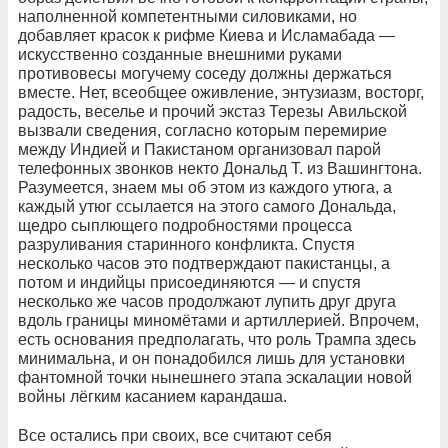
наполненной компетентными силовиками, но
добавляет красок к рифме Киева и Исламабада —
искусственно созданные внешними руками
противовесы могучему соседу должны держаться
вместе. Нет, всеобщее оживление, энтузиазм, восторг,
радость, веселье и прочий экстаз Терезы Авильской
вызвали сведения, согласно которым перемирие
между Индией и Пакистаном организовал парой
телефонных звонков некто Дональд Т. из Вашингтона.
Разумеется, знаем мы об этом из каждого утюга, а
каждый утюг ссылается на этого самого Дональда,
щедро сыплющего подробностями процесса
разруливания старинного конфликта. Спустя
несколько часов это подтверждают пакистанцы, а
потом и индийцы присоединяются — и спустя
несколько же часов продолжают лупить друг друга
вдоль границы миномётами и артиллерией. Впрочем,
есть основания предполагать, что роль Трампа здесь
минимальна, и он понадобился лишь для установки
фантомной точки нынешнего этапа эскалации новой
войны лёгким касанием карандаша.
Все остались при своих, все считают себя