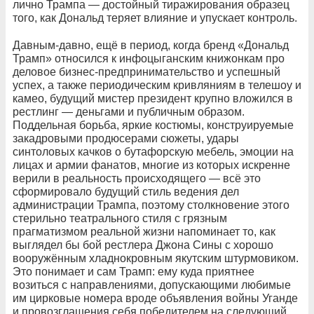
лично Трампа — достойный тиражирования образец
того, как Дональд теряет влияние и упускает контроль.
Давным-давно, ещё в период, когда бренд «Дональд
Трамп» относился к инфоцыганским книжонкам про
деловое бизнес-предпринимательство и успешный
успех, а также периодическим кривляниям в телешоу и
камео, будущий мистер президент крупно вложился в
рестлинг — деньгами и публичным образом.
Поддельная борьба, яркие костюмы, конструируемые
закадровыми продюсерами сюжеты, удары
синтоловых качков о бутафорскую мебель, эмоции на
лицах и армии фанатов, многие из которых искренне
верили в реальность происходящего — всё это
сформировало будущий стиль ведения дел
администрации Трампа, поэтому столкновение этого
стерильно театрального стиля с грязным
прагматизмом реальной жизни напоминает то, как
выглядел бы бой рестлера Джона Сины с хорошо
вооружённым хладнокровным якутским штурмовиком.
Это понимает и сам Трамп: ему куда приятнее
возиться с направлениями, допускающими любимые
им цирковые номера вроде объявления войны Уганде
и провозглашения себя победителем на следующий