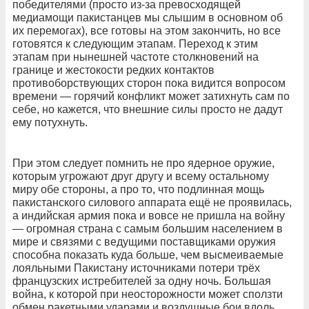
победителями (просто из-за превосходящей
медиамощи пакистанцев мы слышим в основном об
их перемогах), все готовы на этом закончить, но все
готовятся к следующим этапам. Переход к этим
этапам при нынешней частоте столкновений на
границе и жестокости редких контактов
противоборствующих сторон пока видится вопросом
времени — горячий конфликт может затихнуть сам по
себе, но кажется, что внешние силы просто не дадут
ему потухнуть.
При этом следует помнить не про ядерное оружие,
которым угрожают друг другу и всему остальному
миру обе стороны, а про то, что подлинная мощь
пакистанского силового аппарата ещё не проявилась,
а индийская армия пока и вовсе не пришла на войну
— огромная страна с самым большим населением в
мире и связями с ведущими поставщиками оружия
способна показать куда больше, чем высмеиваемые
лояльными Пакистану источниками потери трёх
французских истребителей за одну ночь. Большая
война, к которой при неосторожности может сползти
обмен ракетными ударами и воздушные бои вдоль