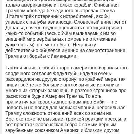
только американские и только корабли. Описанная
Трампом «победа без единого выстрела» стоила
Штатам трёх потерянных истребителей, якобы
упавших с палубы авианосца. Словесный винегрет от
Дональда очень трудно оценивать с позиции причин
каких-то событий (весь объём выливаемых им во
внешний мир вербальных помоев не отслеживает
даже он сам), но, может быть, Нетаньяху
действительно обиделся именно на самоотстранение
Трампа от борьбы с йеменцами.
Так или иначе, с обеих сторон американо-израильского
сердечного согласия Федул губы надул и очень
рассердился на другую сторону: по крайней мере, так
пишут всё те же большие англоязычные источники,
многие из которых замечены в разгоне страшилок про
расистские будни Америки Трампа. То есть
прагматичная кровожадность вампира Биби — не
новость и не повод для медиакампании, непосильная
Трампу сложность отношений всех со всеми на
Востоке тоже не вызывает громкой реакции прессы, а
вот простая человеческая ссора с самым верным
зарубежным союзником Америки и близким другом