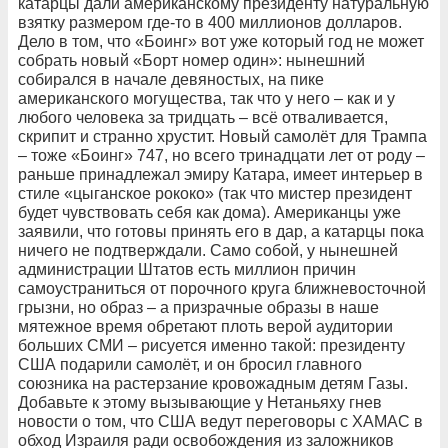
катарцы дали американскому президенту натуральную
взятку размером где-то в 400 миллионов долларов.
Дело в том, что «Боинг» вот уже который год не может
собрать новый «Борт номер один»: нынешний
собирался в начале девяностых, на пике
американского могущества, так что у него – как и у
любого человека за тридцать – всё отваливается,
скрипит и странно хрустит. Новый самолёт для Трампа
– тоже «Боинг» 747, но всего тринадцати лет от роду –
раньше принадлежал эмиру Катара, имеет интерьер в
стиле «цыганское рококо» (так что мистер президент
будет чувствовать себя как дома). Американцы уже
заявили, что готовы принять его в дар, а катарцы пока
ничего не подтверждали. Само собой, у нынешней
администрации Штатов есть миллион причин
самоустраниться от порочного круга ближневосточной
грызни, но образ – а призрачные образы в наше
мятежное время обретают плоть верой аудитории
больших СМИ – рисуется именно такой: президенту
США подарили самолёт, и он бросил главного
союзника на растерзание кровожадным детям Газы.
Добавьте к этому вызывающие у Нетаньяху гнев
новости о том, что США ведут переговоры с ХАМАС в
обход Израиля ради освобождения из заложников