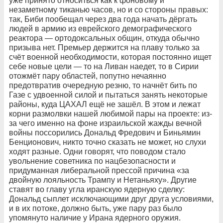
уже принято относиться как к фоновому и
незаметному тиканью часов, но и со стороны правых:
так, Биби пообещал через два года начать дёргать
людей в армию из еврейского демографического
реактора — ортодоксальных общин, откуда обычно
призыва нет. Премьер держится на плаву только за
счёт военной необходимости, которая постоянно ищет
себе новые цели — то на Ливан наедет, то в Сирии
отожмёт пару областей, попутно нечаянно
предотвратив очередную резню, то начнёт бить по
Газе с удвоенной силой и пытаться занять некоторые
районы, куда ЦАХАЛ ещё не зашёл. В этом и лежат
корни размолвки нашей любимой пары на проекте: из-
за чего именно на фоне израильской жажды вечной
войны поссорились Дональд Фредович и Биньямин
Бенционович, никто точно сказать не может, но слухи
ходят разные. Одни говорят, что поводом стало
увольнение советника по нацбезопасности и
придуманная либеральной прессой причина «за
двойную лояльность Трампу и Нетаньяху». Другие
ставят во главу угла иранскую ядерную сделку:
Дональд сыплет исключающими друг друга условиями,
и в их потоке, должно быть, уже пару раз было
упомянуто наличие у Ирана ядерного оружия.