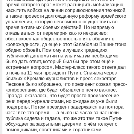
время которого враг может расширить мобилизацию,
насытить войска на линии соприкосновения техникой,
а также провести долгожданную реформу армейского
управления, которую невозможно осуществить во
время активных боевых действий. Но напрямую
отказываться от перемирия как-то некрасиво:
обеспокоенная общественность опять обвинит в
кровожадности, да ещё и этот балабол из Вашингтона
обидно обзовёт. Поэтому в лучших традициях
публичной дипломатии на ультиматум необходимо
было дать ответ, который был бы при этом ещё и
встречным вопросом. Мастер-класс такого ответа дал
в ночь на 11 мая президент Путин. Сначала через
близких к Кремлю журналистов и пресс-секретаря
Пескова было вброшено, что президент созвал пресс-
конференцию, где будет объявлено нечто важное.
Правда, оказалось, что будет просто произнесение
речи перед журналистами, но ожидания уже были
подогреты. Потом президент задержался на полтора
часа: всё это время — а было на часах за час ночи —
публика сидела и гадала, что же это там такое Путин
обсуждает за закрытыми дверями, о чём толкует с
помощниками, советниками и соратниками.