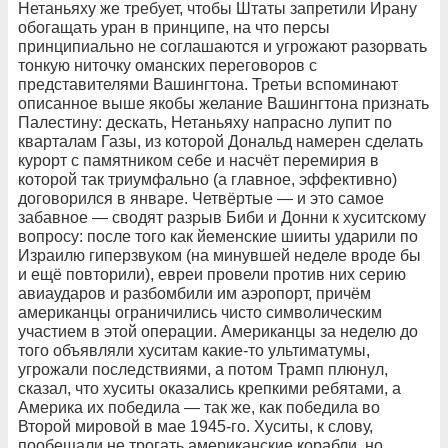
Нетаньяху же требует, чтобы Штаты запретили Ирану
обогащать уран в принципе, на что персы
принципиально не соглашаются и угрожают разорвать
тонкую ниточку оманских переговоров с
представителями Вашингтона. Третьи вспоминают
описанное выше якобы желание Вашингтона признать
Палестину: дескать, Нетаньяху напрасно лупит по
кварталам Газы, из которой Дональд намерен сделать
курорт с памятником себе и насчёт перемирия в
которой так триумфально (а главное, эффективно)
договорился в январе. Четвёртые — и это самое
забавное — сводят разрыв Биби и Донни к хуситскому
вопросу: после того как йеменские шииты ударили по
Израилю гиперзвуком (на минувшей неделе вроде бы
и ещё повторили), евреи провели против них серию
авиаударов и разбомбили им аэропорт, причём
американцы ограничились чисто символическим
участием в этой операции. Американцы за неделю до
того объявляли хуситам какие-то ультиматумы,
угрожали последствиями, а потом Трамп плюнул,
сказал, что хуситы оказались крепкими ребятами, а
Америка их победила — так же, как победила во
Второй мировой в мае 1945-го. Хуситы, к слову,
пообещали не трогать американские корабли, но