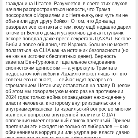
гражданина Штатов. Разумеется, в свете этих слухов
начали распространяться новости, что Трамп
поссорился с Израилем и с Нетаньяху, они чуть ли не
объявили друг другу бойкот. О том, что Дональд
разорвал все контакты с тем, кому ещё недавно дарил
ключи от Белого дома и услужливо двигал стульчик,
вскоре поведал даже пресс-секретарь ЦАХАЛ. Вскоре
Биби и вовсе объявил, что Израиль больше не может
полагаться на США как на источник безопасности (но
не как на источник бесплатных денег). Верность
заветам Бен-Гуриона и тщательное следование
сионистским ценностям — а упрекнуть Трампа в
недостаточной любви к Израилю может лишь тот, кто
совсем его не знает, — сейчас идут вразрез со
стремлением Нетаньяху оставаться на плаву. В целом
об этом мы говорили уже много раз на протяжении
2024 года: только война оправдывает нахождение у
власти человека, к которому внутриизраильская и
внутриамериканская (а израильский вопрос во многом
является вопросом внутренней политики США)
оппозиция имеет огромный список претензий. Причём
претензии эти исходят не только от либералов — к их
обвинениям в коррупции или узурпации власти давно