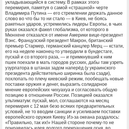
укладывающийся в систему. В рамках этого
перемирия, памятуя о самой «страшной» черте
Владимира Путина — его стремлении держать данное
слово во что бы то ни стало — в Киев, не боясь
ракетных ударов, устремились лидеры Европы, в чьих
руках оказался факел глобализма, от которого в
Мюнхене отказался от имени Америки вице-президент
Вэнс. Французский президент Макрон, британский
премьер Стармер, германский канцлер Мерц — кстати,
его на неделе наконец-то утвердили в бундестаге,
пускай и со второго раза, — и примкнувший к ним
пшек поехали в мать городов русских, дабы там узреть
узурпатора в штанах задом наперёд (у украинского
президента действительно ширинка была сзади),
похлопать по плечу киевский режим, пообещать новые
поставки оружия и денег, выразить солидарное
мнение европейских чихуахуа и согласовать общую
позицию в отношении России. Позицией оказался
ультиматум: пускай, мол, соглашаются на месяц
перемирия с 12 мая безо всяких предварительных
условий, не то вводим санкции и усиливаем поставки
европейского оружия Киеву. Из-за океана раздалось:
«Правильно, так их!» Нашей стороне почему-то не
понравилась идея долгого прекращения огня, во