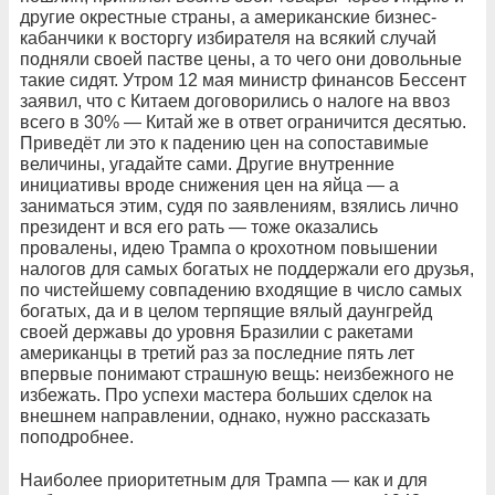
другие окрестные страны, а американские бизнес-
кабанчики к восторгу избирателя на всякий случай
подняли своей пастве цены, а то чего они довольные
такие сидят. Утром 12 мая министр финансов Бессент
заявил, что с Китаем договорились о налоге на ввоз
всего в 30% — Китай же в ответ ограничится десятью.
Приведёт ли это к падению цен на сопоставимые
величины, угадайте сами. Другие внутренние
инициативы вроде снижения цен на яйца — а
заниматься этим, судя по заявлениям, взялись лично
президент и вся его рать — тоже оказались
провалены, идею Трампа о крохотном повышении
налогов для самых богатых не поддержали его друзья,
по чистейшему совпадению входящие в число самых
богатых, да и в целом терпящие вялый даунгрейд
своей державы до уровня Бразилии с ракетами
американцы в третий раз за последние пять лет
впервые понимают страшную вещь: неизбежного не
избежать. Про успехи мастера больших сделок на
внешнем направлении, однако, нужно рассказать
поподробнее.
Наиболее приоритетным для Трампа — как и для