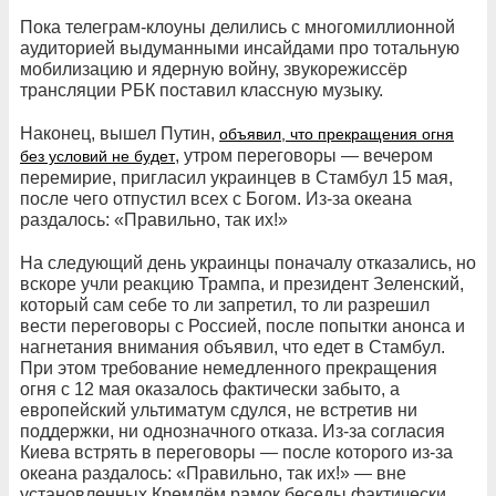
Пока телеграм-клоуны делились с многомиллионной
аудиторией выдуманными инсайдами про тотальную
мобилизацию и ядерную войну, звукорежиссёр
трансляции РБК поставил классную музыку.
Наконец, вышел Путин,
объявил, что прекращения огня
, утром переговоры — вечером
без условий не будет
перемирие, пригласил украинцев в Стамбул 15 мая,
после чего отпустил всех с Богом. Из-за океана
раздалось: «Правильно, так их!»
На следующий день украинцы поначалу отказались, но
вскоре учли реакцию Трампа, и президент Зеленский,
который сам себе то ли запретил, то ли разрешил
вести переговоры с Россией, после попытки анонса и
нагнетания внимания объявил, что едет в Стамбул.
При этом требование немедленного прекращения
огня с 12 мая оказалось фактически забыто, а
европейский ультиматум сдулся, не встретив ни
поддержки, ни однозначного отказа. Из-за согласия
Киева встрять в переговоры — после которого из-за
океана раздалось: «Правильно, так их!» — вне
установленных Кремлём рамок беседы фактически