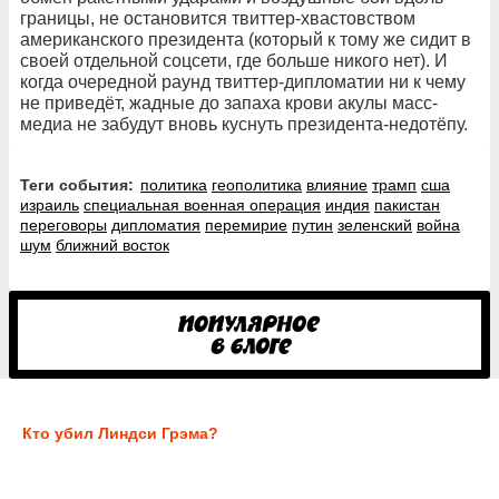
границы, не остановится твиттер-хвастовством
американского президента (который к тому же сидит в
своей отдельной соцсети, где больше никого нет). И
когда очередной раунд твиттер-дипломатии ни к чему
не приведёт, жадные до запаха крови акулы масс-
медиа не забудут вновь куснуть президента-недотёпу.
Теги события:
политика
геополитика
влияние
трамп
сша
израиль
специальная военная операция
индия
пакистан
переговоры
дипломатия
перемирие
путин
зеленский
война
шум
ближний восток
Кто убил Линдси Грэма?