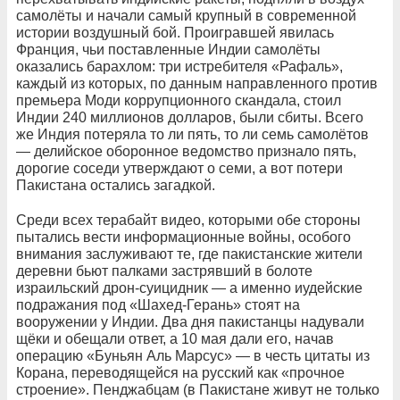
самолёты и начали самый крупный в современной
истории воздушный бой. Проигравшей явилась
Франция, чьи поставленные Индии самолёты
оказались барахлом: три истребителя «Рафаль»,
каждый из которых, по данным направленного против
премьера Моди коррупционного скандала, стоил
Индии 240 миллионов долларов, были сбиты. Всего
же Индия потеряла то ли пять, то ли семь самолётов
— делийское оборонное ведомство признало пять,
дорогие соседи утверждают о семи, а вот потери
Пакистана остались загадкой.
Среди всех терабайт видео, которыми обе стороны
пытались вести информационные войны, особого
внимания заслуживают те, где пакистанские жители
деревни бьют палками застрявший в болоте
израильский дрон-суицидник — а именно иудейские
подражания под «Шахед-Герань» стоят на
вооружении у Индии. Два дня пакистанцы надували
щёки и обещали ответ, а 10 мая дали его, начав
операцию «Буньян Аль Марсус» — в честь цитаты из
Корана, переводящейся на русский как «прочное
строение». Пенджабцам (в Пакистане живут не только