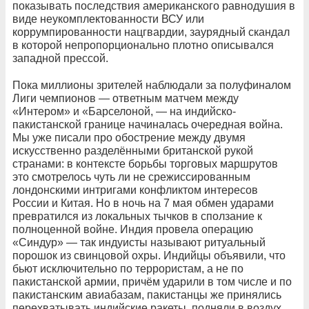
показывать последствия американского равнодушия в
виде неукомплектованности ВСУ или
коррумпированности нацгвардии, заурядный скандал
в которой непропорционально плотно описывался
западной прессой.
Пока миллионы зрителей наблюдали за полуфиналом
Лиги чемпионов — ответным матчем между
«Интером» и «Барселоной, — на индийско-
пакистанской границе начиналась очередная война.
Мы уже писали про обострение между двумя
искусственно разделёнными британской рукой
странами: в контексте борьбы торговых маршрутов
это смотрелось чуть ли не срежиссированным
лондонскими интригами конфликтом интересов
России и Китая. Но в ночь на 7 мая обмен ударами
превратился из локальных тычков в сползание к
полноценной войне. Индия провела операцию
«Синдур» — так индуисты называют ритуальный
порошок из свинцовой охры. Индийцы объявили, что
бьют исключительно по террористам, а не по
пакистанской армии, причём ударили в том числе и по
пакистанским авиабазам, пакистанцы же принялись
перехватывать индийские ракеты, подняли в воздух