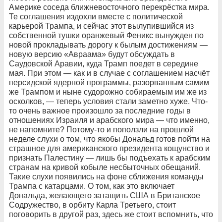
Америке соседа ближневосточного перекрёстка мира.
Те соглашения издохли вместе с политической
карьерой Трампа, и сейчас этот вылупившийся из
собственной тушки оранжевый Феникс вынужден по
новой прокладывать дорогу к былым достижениям —
новую версию «Авраама» будут обсуждать в
Саудовской Аравии, куда Трамп поедет в середине
мая. При этом — как и в случае с соглашением насчёт
персидской ядерной программы, разорванным самим
же Трампом и ныне судорожно собираемым им же из
осколков, — теперь условия стали заметно хуже. Что-
то очень важное произошло за последние годы в
отношениях Израиля и арабского мира — что именно,
не напомните? Потому-то и поползли на прошлой
неделе слухи о том, что якобы Дональд готов пойти на
страшное для американского президента кощунство и
признать Палестину — лишь бы подъехать к арабским
странам на кривой кобыле несбыточных обещаний.
Такие слухи появились на фоне сближения команды
Трампа с катарцами. О том, как это включает
Дональда, желающего затащить США в Британское
Содружество, в орбиту Карла Третьего, стоит
поговорить в другой раз, здесь же стоит вспомнить, что