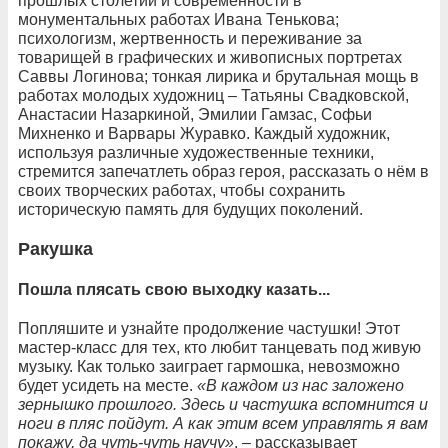
прошлых столетий и современности в
монументальных работах Ивана Тенькова;
психологизм, жертвенность и переживание за
товарищей в графических и живописных портретах
Саввы Логинова; тонкая лирика и брутальная мощь в
работах молодых художниц – Татьяны Свадковской,
Анастасии Назаркиной, Эмилии Гамзас, Софьи
Михненко и Варвары Журавко. Каждый художник,
используя различные художественные техники,
стремится запечатлеть образ героя, рассказать о нём в
своих творческих работах, чтобы сохранить
историческую память для будущих поколений.
Ракушка
Пошла плясать свою выходку казать...
Попляшите и узнайте продолжение частушки! Этот
мастер-класс для тех, кто любит танцевать под живую
музыку. Как только заиграет гармошка, невозможно
будет усидеть на месте.
«В каждом из нас заложено
зернышко прошлого. Здесь и частушка вспомнится и
ноги в пляс пойдут. А как этим всем управлять я вам
покажу, да чуть-чуть научу»
, – рассказывает