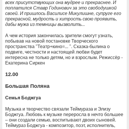
всех присутствующих она мудрее и прекраснее. И
поплатился Ставр Годинович за это свободушкой
своей. И пришлось Василисе Микулишне, супруге его
прекрасной, мудрость и хитрость свою проявить,
дабы мужа из темницы вызволить...
А чем история закончилась зрители смогут узнать,
побывав на новой постановке Творческого
пространства "Театр+кино=... ". Сказка-былина о
подвиге, честности и настоящей любви будет
интересна не только детям, но и взрослым. Режиссёр -
Екатерина Сиркен
12.00
Большая Поляна
Семья Боджгуа
Музыка и творчество связали Теймураза и Элизу
Боджгуа. Любовь к музыке переросла в нечто большее
– они создали семью, воспитывают двоих сыновей.
Теймураз Боджгуа - композитор, поэт, исполнитель,