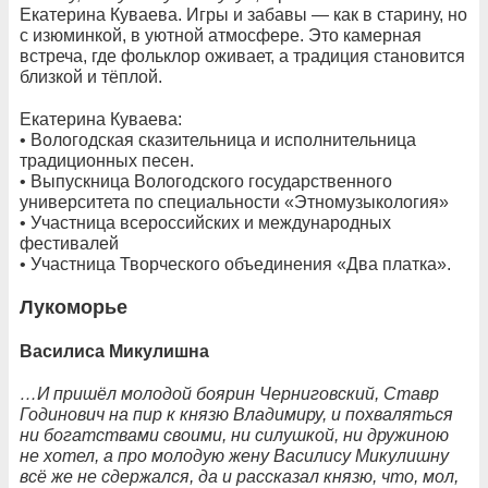
Екатерина Куваева. Игры и забавы — как в старину, но
с изюминкой, в уютной атмосфере. Это камерная
встреча, где фольклор оживает, а традиция становится
близкой и тёплой.
Екатерина Куваева:
•⁠ ⁠Вологодская сказительница и исполнительница
традиционных песен.
•⁠ ⁠Выпускница Вологодского государственного
университета по специальности «Этномузыкология»
•⁠ ⁠Участница всероссийских и международных
фестивалей
•⁠ ⁠Участница Творческого объединения «Два платка».
Лукоморье
Василиса Микулишна
…И пришёл молодой боярин Черниговский, Ставр
Годинович на пир к князю Владимиру, и похваляться
ни богатствами своими, ни силушкой, ни дружиною
не хотел, а про молодую жену Василису Микулишну
всё же не сдержался, да и рассказал князю, что, мол,