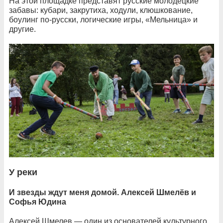
На этой площадке представят русские молодецкие
забавы: кубари, закрутиха, ходули, клюшкование,
боулинг по-русски, логические игры, «Мельница» и
другие.
У реки
И звезды ждут меня домой. Алексей Шмелёв и
Софья Юдина
Алексей Шмелев — один из основателей культурного