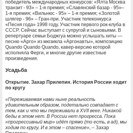
победитель международных конкурсов: «Ялта Москва
транзит - 93» – 1-я премия; «Славянский базар - 95»–
1-я премия; «Вильнюс - 95» – 1-я премия; «Золотой
шлягер - 96» – Гран-при. Участник телеконкурса
«Песня года» 1998 году. Участник первого рок-клуба в
СССР. Сейчас выступает с супругой и сыновьями. В
репертуаре семьи Боджгуа можно услышать хиты —
песню «Арго» из мюзикла «Аргонавты», композицию
Quando Quando Quando, кавер-версию которой
исполняла Ферги, и многие другие известные
произведения.
Усадьба
Открытие. Захар Прилепин. История России ходит
по кругу
«Переживаемая нами ныне реальность
удивительным образом, подетально совпадает с
тем, как и что мы переживали в XVII веке. Никакой
беды в этом нет. В России нет прогресса. Пока
«прогрессивный мир» идёт прямо (то есть, в ад), мы
ходим по кругу. И в этом – спасение»
, – Захар