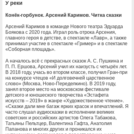
У реки
Конёк-горбунок. Арсений Каримов. Читка сказки
Арсений Каримов в команде Нового театра Эдуарда
Боякова с 2020 года. Играл роль отрока Арсения,
главного героя в детстве, в спектакле «Лавр», а также
принимал участие в спектакле «Гример» и в спектакле
«Соборная площадь».
А началось всё с прекрасных сказок А. С. Пушкина и
П. П. Ершова, Арсений учил их наизусть с четырёх лет.
В 2018 году, учась во втором классе, получил Гран-при
на конкурсе чтецов «И долговечней царственное
слово» (Москва, Ново-Переделкино). В 2019 году,
занял второе место на московском фестивале
детского и юношеского творчества «Эстафета
искусств – 2019» в жанре «Художественное чтение».
«Сказки дали мне багаж ярких красок и впечатлений. Я
часто слушал аудиосказки в исполнении великих
советских и российских артистов Олега Табакова,
Татьяны Пельтцер, Валентина Гафта, Анатолия
Папанова и многих других и проникался их