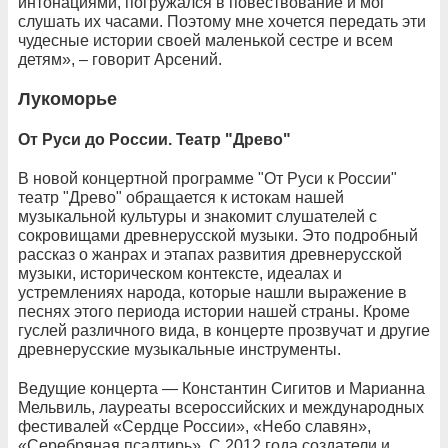
интонациями, погружался в повествование и мог
слушать их часами. Поэтому мне хочется передать эти
чудесные истории своей маленькой сестре и всем
детям», – говорит Арсений.
Лукоморье
От Руси до России. Театр "Древо"
В новой концертной программе "От Руси к России"
театр "Древо" обращается к истокам нашей
музыкальной культуры и знакомит слушателей с
сокровищами древнерусской музыки. Это подробный
рассказ о жанрах и этапах развития древнерусской
музыки, историческом контексте, идеалах и
устремлениях народа, которые нашли выражение в
песнях этого периода истории нашей страны. Кроме
гуслей различного вида, в концерте прозвучат и другие
древнерусские музыкальные инструменты.
Ведущие концерта — Константин Сигитов и Марианна
Мельвиль, лауреаты всероссийских и международных
фестивалей «Сердце России», «Небо славян»,
«Серебряная псалтирь». С 2012 года создатели и