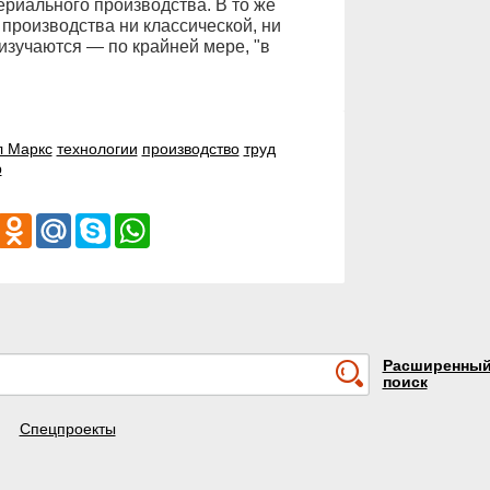
ериального производства. В то же
производства ни классической, ни
зучаются — по крайней мере, "в
л Маркс
технологии
производство
труд
р
iber
Odnoklassniki
Mail.Ru
Skype
WhatsApp
Расширенны
поиск
Спецпроекты