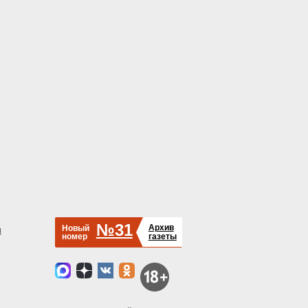
№31
Архив
Новый
й
номер
газеты