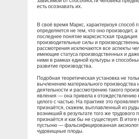
зависимой от способности человека предвид
есть осознавать их.
В своё время Маркс, характеризуя способ п
определяется не тем, что оно производит, а 
последнее понятие марксистская традиция
производительные силы и производственн
рассмотрения исключаются все аспекты чел
имеющие статуса производственных и даже 
ними в рамках единой культуры и способны
развитие производства.
Подобная теоретическая установка не тол
вычленению материального производства и
деятельности и рассмотрению такого произ
явления — она привела к отождествлению к
целого с частью. На практике это проявляет
признаётся, скажем, выплавленный из руды
возникший в результате того же трудового 
признаётся и как бы не существует. В итоге
пустыню — фальсифицированная аксиологи
чудовищные плоды.