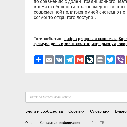
по сравнению с долей "традиционного" мат
время особенности и закономерности этого 
современной политэкономией системно не и
сегменте открытого доступа".
Теги события:
цифра
цифровая экономика
Кар
культура
деньги
криптовалюта
информация
това
Ресурс
Email
VK
Telegram
Gmail
LiveJournal
Print
Twitter
V
Блоги и сообщества
События
Слово дня
Видео
О нас
Контактная информация
День ТВ