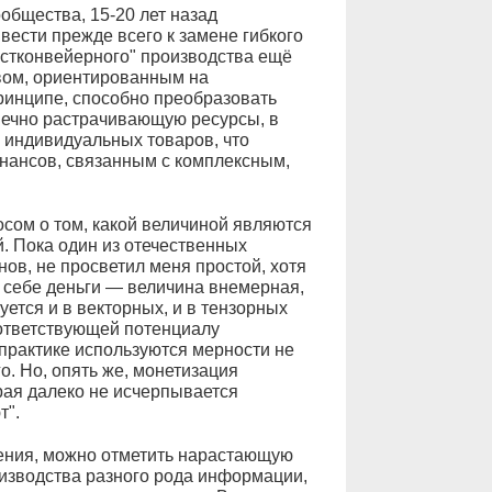
общества, 15-20 лет назад
вести прежде всего к замене гибкого
остконвейерного" производства ещё
вом, ориентированным на
принципе, способно преобразовать
нечно растрачивающую ресурсы, в
 индивидуальных товаров, что
нансов, связанным с комплексным,
сом о том, какой величиной являются
й. Пока один из отечественных
ов, не просветил меня простой, хотя
о себе деньги — величина внемерная,
уется и в векторных, и в тензорных
оответствующей потенциалу
 практике используются мерности не
. Но, опять же, монетизация
рая далеко не исчерпывается
т".
ения, можно отметить нарастающую
оизводства разного рода информации,