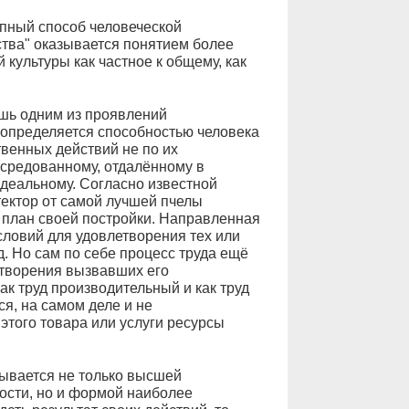
упный способ человеческой
ства" оказывается понятием более
 культуры как частное к общему, как
ишь одним из проявлений
 определяется способностью человека
твенных действий не по их
посредованному, отдалённому в
идеальному. Согласно известной
ектор от самой лучшей пчелы
е план своей постройки. Направленная
словий для удовлетворения тех или
д. Но сам по себе процесс труда ещё
етворения вызвавших его
ак труд производительный и как труд
ся, на самом деле и не
этого товара или услуги ресурсы
зывается не только высшей
ости, но и формой наиболее