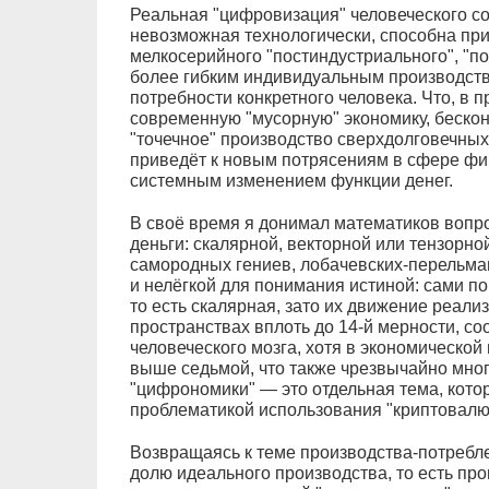
Реальная "цифровизация" человеческого со
невозможная технологически, способна при
мелкосерийного "постиндустриального", "п
более гибким индивидуальным производст
потребности конкретного человека. Что, в 
современную "мусорную" экономику, беско
"точечное" производство сверхдолговечных
приведёт к новым потрясениям в сфере фи
системным изменением функции денег.
В своё время я донимал математиков вопро
деньги: скалярной, векторной или тензорно
самородных гениев, лобачевских-перельман
и нелёгкой для понимания истиной: сами п
то есть скалярная, зато их движение реализ
пространствах вплоть до 14-й мерности, с
человеческого мозга, хотя в экономической
выше седьмой, что также чрезвычайно много
"цифрономики" — это отдельная тема, кото
проблематикой использования "криптовалю
Возвращаясь к теме производства-потребл
долю идеального производства, то есть пр