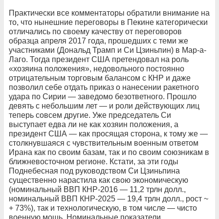
Практически все комментаторы обратили внимание на
то, что нынешние переговоры в Пекине категорически
отличались по своему качеству от переговоров
образца апреля 2017 года, прошедших с теми же
участниками (Дональд Трамп и Си Цзиньпин) в Мар-а-
Лаго. Тогда президент США претендовал на роль
«хозяина положения», недовольного постоянно
отрицательным торговым балансом с КНР и даже
позволил себе отдать приказ о нанесении ракетного
удара по Сирии — заведомо безответного. Прошло
девять с небольшим лет — и роли действующих лиц
теперь совсем другие. Уже председатель Си
выступает едва ли не как хозяин положения, а
президент США — как просящая сторона, к тому же —
столкнувшаяся с чувствительным военным ответом
Ирана как по своим базам, так и по своим союзникам в
ближневосточном регионе. Кстати, за эти годы
Поднебесная под руководством Си Цзиньпина
существенно нарастила как свою экономическую
(номинальный ВВП КНР-2016 — 11,2 трлн долл.,
номинальный ВВП КНР-2025 — 19,4 трлн долл., рост ~
+ 73%), так и технологическую, в том числе — чисто
военную мощь. Номинальные показатели