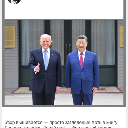
Узор вышивается — просто загляденье! Хоть в книгу
Гиннесса заноси. Делай раз! — британский король