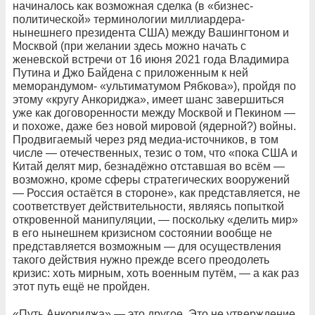
начиналось как возможная сделка (в «бизнес-
политической» терминологии миллиардера-
нынешнего президента США) между Вашингтоном и
Москвой (при желании здесь можно начать с
женевской встречи от 16 июня 2021 года Владимира
Путина и Джо Байдена с приложенным к ней
меморандумом- «ультиматумом Рябкова»), пройдя по
этому «кругу Анкориджа», имеет шанс завершиться
уже как договоренности между Москвой и Пекином —
и похоже, даже без новой мировой (ядерной?) войны.
Продвигаемый через ряд медиа-источников, в том
числе — отечественных, тезис о том, что «пока США и
Китай делят мир, безнадёжно отставшая во всём —
возможно, кроме сферы стратегических вооружений
— Россия остаётся в стороне», как представляется, не
соответствует действительности, являясь попыткой
откровенной манипуляции, — поскольку «делить мир»
в его нынешнем кризисном состоянии вообще не
представляется возможным — для осуществления
такого действия нужно прежде всего преодолеть
кризис: хоть мирным, хоть военным путём, — а как раз
этот путь ещё не пройден.
«Путь Анкориджа» — это другое. Это не утверждение