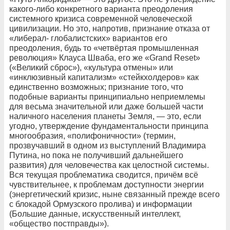
какого-либо конкретного варианта преодоления
системного кризиса современной человеческой
цивилизации. Но это, напротив, признание отказа от
«либерал- глобалистских» вариантов его
преодоления, будь то «четвёртая промышленная
революция» Клауса Шваба, его же «Grand Reset»
(«Великий сброс»), «культура отмены» или
«инклюзивный капитализм» «стейкхолдеров» как
единственно возможных; признание того, что
подобные варианты принципиально неприемлемы
для весьма значительной или даже большей части
наличного населения планеты Земля, — это, если
угодно, утверждение фундаментальности принципа
многообразия, «полифоничности» (термин,
прозвучавший в одном из выступлений Владимира
Путина, но пока не получивший дальнейшего
развития) для человечества как целостной системы.
Вся текущая проблематика сводится, причём всё
чувствительнее, к проблемам доступности энергии
(энергетический кризис, ныне связанный прежде всего
с блокадой Ормузского пролива) и информации
(Большие данные, искусственный интеллект,
«общество постправды»).