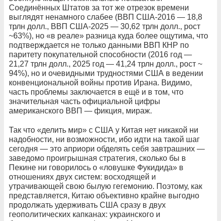
Соединённых Штатов за тот же отрезок времени
выглядят ненамного слабее (ВВП США-2016 — 18,8
трлн долл., ВВП США-2025 — 30,62 трлн долл., рост
~63%), но «в реале» разница куда более ощутима, что
подтверждается не только данными ВВП КНР по
паритету покупательной способности (2016 год —
21,27 трлн долл., 2025 год — 41,24 трлн долл., рост ~
94%), но и очевидными трудностями США в ведении
конвенциональной войны против Ирана. Видимо,
часть проблемы заключается в ещё и в том, что
значительная часть официальной цифры
американского ВВП — фикция, мираж.
Так что «делить мир» с США у Китая нет никакой ни
надобности, ни возможности, ибо идти на такой шаг
сегодня — это априори обделять себя завтрашних —
заведомо проигрышная стратегия, сколько бы в
Пекине ни говорилось о «ловушке Фукидида» в
отношениях двух систем: восходящей и
утрачивающей свою былую гегемонию. Поэтому, как
представляется, Китаю объективно крайне выгодно
продолжать удерживать США сразу в двух
геополитических капканах: украинского и