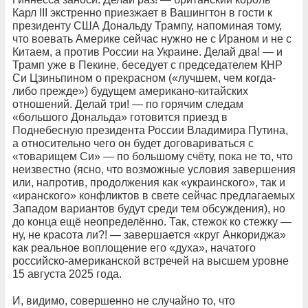
Карл III экстренно приезжает в Вашингтон в гости к
президенту США Дональду Трампу, напоминая тому,
что воевать Америке сейчас нужно не с Ираном и не с
Китаем, а против России на Украине. Делай два! — и
Трамп уже в Пекине, беседует с председателем КНР
Си Цзиньпином о прекрасном («лучшем, чем когда-
либо прежде») будущем американо-китайских
отношений. Делай три! — по горячим следам
«большого Дональда» готовится приезд в
Поднебесную президента России Владимира Путина,
а относительно чего он будет договариваться с
«товарищем Си» — по большому счёту, пока не то, что
неизвестно (ясно, что возможные условия завершения
или, напротив, продолжения как «украинского», так и
«иранского» конфликтов в свете сейчас предлагаемых
Западом вариантов будут среди тем обсуждения), но
до конца ещё неопределённо. Так, стежок ко стежку —
ну, не красота ли?! — завершается «круг Анкориджа»
как реальное воплощение его «духа», начатого
российско-американской встречей на высшем уровне
15 августа 2025 года.
И, видимо, совершенно не случайно то, что