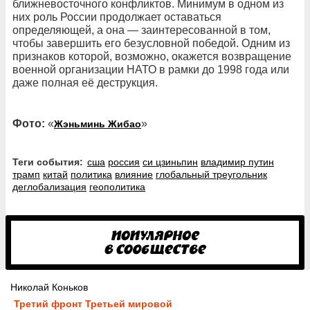
ближневосточного конфликтов. Минимум в одном из
них роль России продолжает оставаться
определяющей, а она — заинтересованной в том,
чтобы завершить его безусловной победой. Одним из
признаков которой, возможно, окажется возвращение
военной организации НАТО в рамки до 1998 года или
даже полная её деструкция.
Фото:
«
»
Жэньминь Жибао
Теги события:
сша
россия
си цзиньпин
владимир путин
трамп
китай
политика
влияние
глобальный треугольник
деглобализация
геополитика
Николай Коньков
Третий фронт Третьей мировой