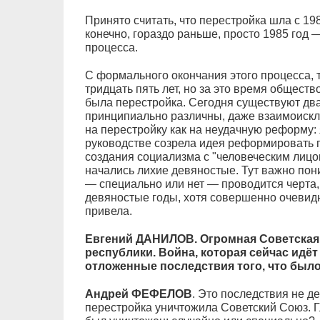
Принято считать, что перестройка шла с 198
конечно, гораздо раньше, просто 1985 год —
процесса.
С формального окончания этого процесса, т
тридцать пять лет, но за это время общество
была перестройка. Сегодня существуют два
принципиально различны, даже взаимоиск
на перестройку как на неудачную реформу
руководстве созрела идея реформировать 
создания социализма с "человеческим лицом
начались лихие девяностые. Тут важно пон
— специально или нет — проводится черта
девяностые годы, хотя совершенно очевидн
привела.
Евгений ДАНИЛОВ. Огромная Советская
республики. Война, которая сейчас идёт 
отложенные последствия того, что было
Андрей ФЕФЕЛОВ
. Это последствия не д
перестройка уничтожила Советский Союз. Гл