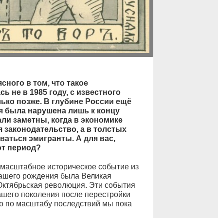
ного в том, что такое
ь не в 1985 году, с известного
ько позже. В глубине России ещё
я была нарушена лишь к концу
ли заметны, когда в экономике
 законодательство, а в толстых
аться эмигранты. А для вас,
от период?
 масштабное историческое событие из
нашего рождения была Великая
Октябрьская революция. Эти события
ашего поколения после перестройки
о по масштабу последствий мы пока