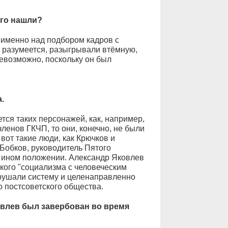
ого нашли?
 именно над подбором кадров с
 разумеется, разыгрывали втёмную,
евозможно, поскольку он был
.
ется таких персонажей, как, например,
членов ГКЧП, то они, конечно, не были
 вот такие люди, как Крючков и
 Бобков, руководитель Пятого
 ином положении. Александр Яковлев
кого "социализма с человеческим
зрушали систему и целенаправленно
о постсоветского общества.
овлев был завербован во время