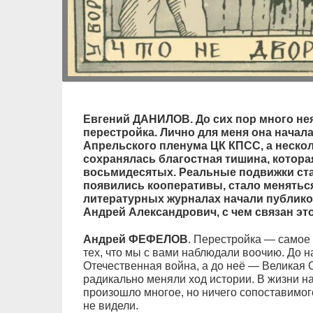
Евгений ДАНИЛОВ. До сих пор много неяс
перестройка. Лично для меня она началас
Апрельского пленума ЦК КПСС, а нескол
сохранялась благостная тишина, котора
восьмидесятых. Реальные подвижки ста
появились кооперативы, стало меняться
литературных журналах начали публиков
Андрей Александрович, с чем связан эт
Андрей ФЕФЕЛОВ
. Перестройка — самое
тех, что мы с вами наблюдали воочию. До 
Отечественная война, а до неё — Великая 
радикально меняли ход истории. В жизни н
произошло многое, но ничего сопоставимог
не видели.