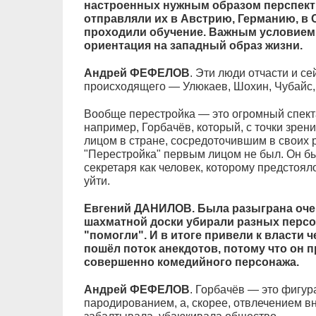
настроенных нужным образом перспек
отправляли их в Австрию, Германию, в 
проходили обучение. Важным условием 
ориентация на западный образ жизни.
Андрей ФЕФЕЛОВ
. Эти люди отчасти и с
происходящего — Улюкаев, Шохин, Чубайс,
Вообще перестройка — это огромный спекта
например, Горбачёв, который, с точки зрен
лицом в стране, сосредоточившим в своих р
"Перестройка" первым лицом не был. Он бы
секретаря как человек, которому предстоял
уйти.
Евгений ДАНИЛОВ. Была разыграна очен
шахматной доски убирали разных персон
"помогли". И в итоге привели к власти ч
пошёл поток анекдотов, потому что он 
совершенно комедийного персонажа.
Андрей ФЕФЕЛОВ
. Горбачёв — это фигур
пародированием, а, скорее, отвлечением в