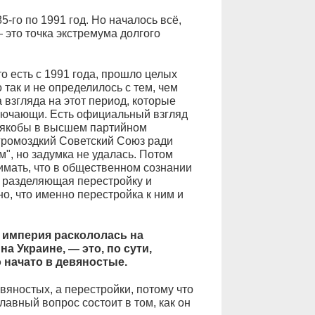
5-го по 1991 год. Но началось всё,
 это точка экстремума долгого
о есть с 1991 года, прошло целых
 так и не определилось с тем, чем
 взгляда на этот период, которые
лючающи. Есть официальный взгляд
: якобы в высшем партийном
громоздкий Советский Союз ради
", но задумка не удалась. Потом
имать, что в общественном сознании
, разделяющая перестройку и
о, что именно перестройка к ним и
 империя раскололась на
на Украине, — это, по сути,
 начато в девяностые.
евяностых, а перестройки, потому что
авный вопрос состоит в том, как он