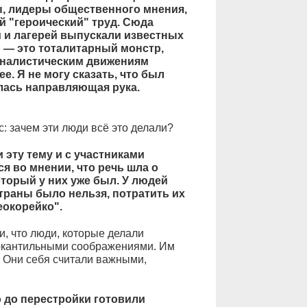
, лидеры общественного мнения,
ой "героический" труд. Сюда
м и лагерей выпускали известных
 — это тоталитарный монстр,
оналистическим движениям
е. Я не могу сказать, что был
лась направляющая рука.
: зачем эти люди всё это делали?
эту тему и с участниками
ся во мнении, что речь шла о
оторый у них уже был. У людей
траны было нельзя, потратить их
еокорейко".
и, что люди, которые делали
еркантильными соображениями. Им
 Они себя считали важными,
 до перестройки готовили