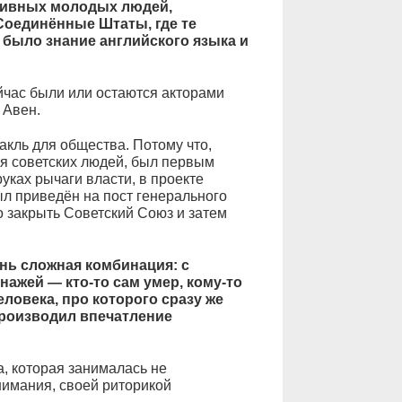
тивных молодых людей,
Соединённые Штаты, где те
было знание английского языка и
ейчас были или остаются акторами
 Авен.
кль для общества. Потому что,
ия советских людей, был первым
уках рычаги власти, в проекте
л приведён на пост генерального
о закрыть Советский Союз и затем
ь сложная комбинация: с
ажей — кто-то сам умер, кому-то
еловека, про которого сразу же
производил впечатление
а, которая занималась не
нимания, своей риторикой