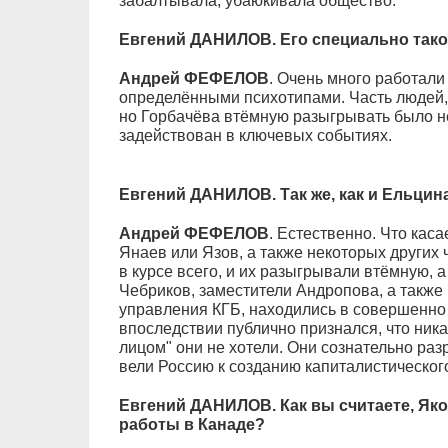
забалтывала, убаюкивала общество.
Евгений ДАНИЛОВ. Его специально так
Андрей ФЕФЕЛОВ
. Очень много работали
определёнными психотипами. Часть людей,
но Горбачёва втёмную разыгрывать было н
задействован в ключевых событиях.
Евгений ДАНИЛОВ. Так же, как и Ельцина
Андрей ФЕФЕЛОВ
. Естественно. Что каса
Янаев или Язов, а также некоторых других 
в курсе всего, и их разыгрывали втёмную, а
Чебриков, заместители Андропова, а также
управления КГБ, находились в совершенно
впоследствии публично признался, что ника
лицом" они не хотели. Они сознательно ра
вели Россию к созданию капиталистическог
Евгений ДАНИЛОВ. Как вы считаете, Як
работы в Канаде?