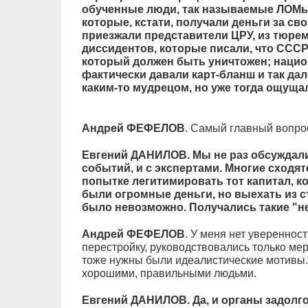
обученные люди, так называемые ЛОМы
которые, кстати, получали деньги за св
приезжали представители ЦРУ, из тюре
диссидентов, которые писали, что СССР
который должен быть уничтожен; наци
фактически давали карт-бланш и так дале
каким-то мудрецом, но уже тогда ощуща
Андрей ФЕФЕЛОВ
. Самый главный вопрос
Евгений ДАНИЛОВ. Мы не раз обсуждали 
событий, и с экспертами. Многие сходят
попытке легитимировать тот капитал, к
были огромные деньги, но выехать из с
было невозможно. Получались такие "н
Андрей ФЕФЕЛОВ
. У меня нет уверенност
перестройку, руководствовались только м
тоже нужны были идеалистические мотивы.
хорошими, правильными людьми.
Евгений ДАНИЛОВ. Да, и органы задолго