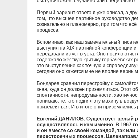
был уничтожен: случайно или специально?
Первый вариант ответа я уже описал, а дру
том, что высшее партийное руководство де
сознательно и планомерно, при том что всё
процесса.
Вспоминаю, как наш замечательный писат
выступил на XIX партийной конференции и 
передавали из уст в уста. Оно носило отчё
содержало жёсткую критику горбачёвских р
это выступление как точную и справедливу
сегодня оно кажется мне не вполне верны
Бондарев сравнил перестройку с самолётом
зная, куда он должен приземлиться. Этот 
спонтанности, непродуманности, хаотичност
понимаю, те, кто поднял эту махину в воздух
приземляться. И в итоге они приземлились р
Евгений ДАНИЛОВ. Существует целый ряд
осуществлялось и кем именно. В 1967 г
и он вместе со своей командой, так или
перестроечных процессов. Целенаправ