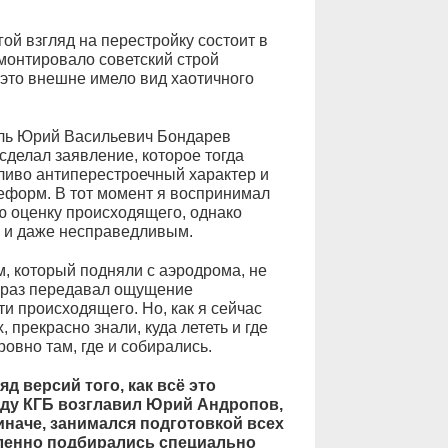
гой взгляд на перестройку состоит в
монтировало советский строй
 это внешне имело вид хаотичного
ель Юрий Васильевич Бондарев
сделал заявление, которое тогда
тливо антиперестроечный характер и
еформ. В тот момент я воспринимал
ю оценку происходящего, однако
м и даже несправедливым.
, который подняли с аэродрома, не
образ передавал ощущение
и происходящего. Но, как я сейчас
, прекрасно знали, куда лететь и где
овно там, где и собирались.
 версий того, как всё это
оду КГБ возглавил Юрий Андропов,
 иначе, занимался подготовкой всех
ленно подбирались специально