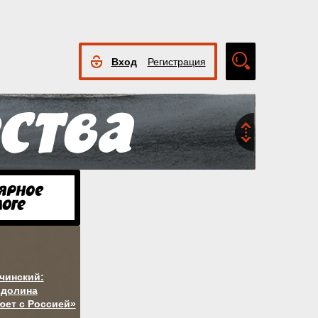
Вход
Регистрация
Расширенный
поиск
чинский:
 долина
юет с Россией»