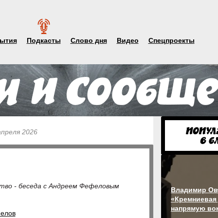
ытия
Подкасты
Слово дня
Видео
Спецпроекты
апреля 2026
тво - беседа с Андреем Фефеловым
Владимир Ов
«Кремниевая
напрямую во
елов