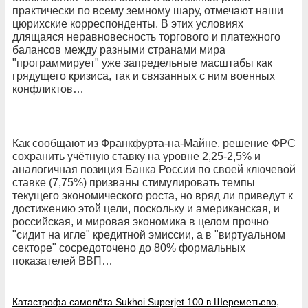
практически по всему земному шару, отмечают наши
цюрихские корреспонденты. В этих условиях
длящаяся неравновесность торгового и платежного
балансов между разными странами мира
"программирует" уже запредельные масштабы как
грядущего кризиса, так и связанных с ним военных
конфликтов…
Как сообщают из Франкфурта-на-Майне, решение ФРС
сохранить учётную ставку на уровне 2,25-2,5% и
аналогичная позиция Банка России по своей ключевой
ставке (7,75%) призваны стимулировать темпы
текущего экономического роста, но вряд ли приведут к
достижению этой цели, поскольку и американская, и
российская, и мировая экономика в целом прочно
"сидит на игле" кредитной эмиссии, а в "виртуальном
секторе" сосредоточено до 80% формальных
показателей ВВП…
,
Катастрофа самолёта Sukhoi Superjet 100 в Шереметьево