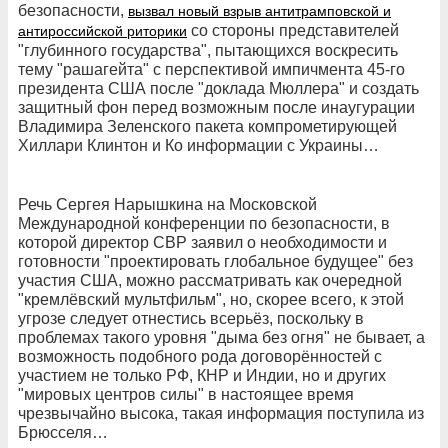
безопасности,
вызвал новый взрыв антитрамповской и
со стороны представителей
антироссийской риторики
"глубинного государства", пытающихся воскресить
тему "рашагейта" с перспективой импичмента 45-го
президента США после "доклада Мюллера" и создать
защитный фон перед возможным после инаугурации
Владимира Зеленского пакета компрометирующей
Хиллари Клинтон и Ко информации с Украины…
Речь Сергея Нарышкина на Московской
Международной конференции по безопасности, в
которой директор СВР заявил о необходимости и
готовности "проектировать глобальное будущее" без
участия США, можно рассматривать как очередной
"кремлёвский мульт­фильм", но, скорее всего, к этой
угрозе следует отнестись всерьёз, поскольку в
проблемах такого уровня "дыма без огня" не бывает, а
возможность подобного рода договорённостей с
участием не только РФ, КНР и Индии, но и других
"мировых центров силы" в настоящее время
чрезвычайно высока, такая информация поступила из
Брюсселя…