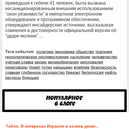
приведшая к гибели 41 человек, была вызвана
несанкционированным внешним использованием
"окон уязвимости" в импортном электронном
оборудовании и программном обеспечении,
утверждают инсайдерские источники, высказывая
сомнения в достоверности официальной версии об
"ударе молнии"…
Теги события:
политика
экономика
общество
трагедия
геополитическое противостояние
население
человечество
учётная ставка
кризис
великобритания
дипломатия
переговоры
трамп
путин
нарышкин
влияние
безопасность
главная
глубинное государство
брекзит
белоруссия
нефть
ресурсы
будущее
Табло. В интересах Израиля и хозяев денег...