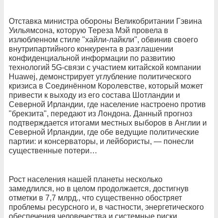
Отставка министра обороны Великобритании Гэвина
Уильямсона, которую Тереза Мэй провела в
излюбленном стиле "хайли-лайкли", обвинив своего
внутрипартийного конкурента в разглашении
конфиденциальной информации по развитию
технологий 5G-связи с участием китайской компании
Huawej, демонстрирует углубление политического
кризиса в Соединённом Королевстве, который может
привести к выходу из его состава Шотландии и
Северной Ирландии, где население настроено против
"брекзита", передают из Лондона. Данный прогноз
подтверждается итогами местных выборов в Англии и
Северной Ирландии, где обе ведущие политические
партии: и консерваторы, и лейбористы, — понесли
существенные потери…
Рост населения нашей планеты несколько
замедлился, но в целом продолжается, достигнув
отметки в 7,7 млрд., что существенно обостряет
проблемы ресурсного и, в частности, энергетического
обеспечения человечества и системные риски