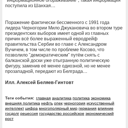
"информационное огораживание", такая информация
поступила из Шанхая…
Поражение фактически бессменного с 1991 года
лидера Черногории Мило Джукановича во втором туре
президентских выборов имеет одной из главных
причин всё более выраженный евродрейф
правительства Сербии во главе с Александром
Вучичем, в том числе по проблеме Косово, что
позволило "демократическим" путём снять с
балканской доски уже отыгранную политическую
фигуру, заменив её менее одиозной, но не менее
прозападной, передают из Белграда…
Илл. Алексей Беляев-Гинтовт
Теги события:
главная
аналитика
политика
экономика
внешняя политика
нефть
опек
черногория
искусственный
интеллект
цифра
многополярный мир
германия
влияние
госдолг
рецессия
государство российское
экономический
рост