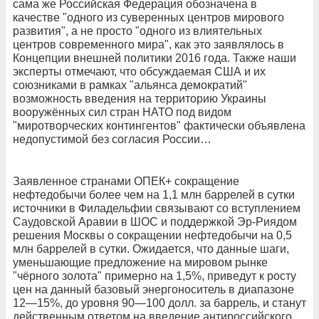
сама же Российская Федерация обозначена в
качестве "одного из суверенных центров мирового
развития", а не просто "одного из влиятельных
центров современного мира", как это заявлялось в
Концепции внешней политики 2016 года. Также наши
эксперты отмечают, что обсуждаемая США и их
союзниками в рамках "альянса демократий"
возможность введения на территорию Украины
вооружённых сил стран НАТО под видом
"миротворческих контингентов" фактически объявлена
недопустимой без согласия России…
Заявленное странами ОПЕК+ сокращение
нефтедобычи более чем на 1,1 млн баррелей в сутки
источники в Филадельфии связывают со вступлением
Саудовской Аравии в ШОС и поддержкой Эр-Риядом
решения Москвы о сокращении нефтедобычи на 0,5
млн баррелей в сутки. Ожидается, что данные шаги,
уменьшающие предложение на мировом рынке
"чёрного золота" примерно на 1,5%, приведут к росту
цен на данный базовый энергоноситель в диапазоне
12—15%, до уровня 90—100 долл. за баррель, и станут
действенным ответом на введение антироссийского