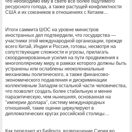
что необходимо ему в свете всё более ощутимого
ресурсного голода, а также растущей конфликтности
США и их союзников в отношениях с Китаем…
Итоги саммита ШОС на уровне министров
иностранных дел подтвердили, что государства —
участники этой международной организации, прежде
всего Китай, Индия и Россия, готовы, несмотря на
сопутствующие сложности и угрозы, прилагать
скоординированные усилия на пути продвижения к
многополярному миру, в рамках которого должны быть
устранены или ослаблены неоколониальные
механизмы политического, а также финансово-
экономического подавления и дискриминации
коллективным Западом остальной части человечества,
что позволит создать более стабильную и менее
паразитическую, чем нынешняя, основанная на
"империи доллара", систему международных
отношений, такие оценки циркулируют в
дипломатических кругах российской столицы…
Как передают из Бейрута, возвращение Сирии во