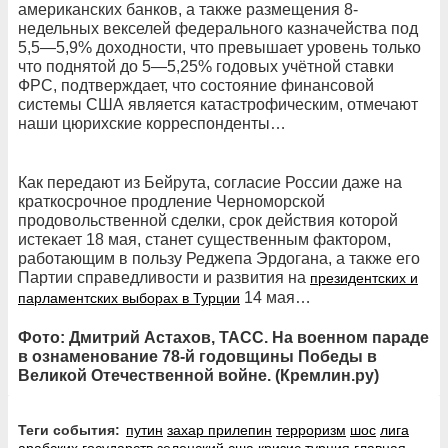
американских банков, а также размещения 8-
недельных векселей федерального казначейства под
5,5—5,9% доходности, что превышает уровень только
что поднятой до 5—5,25% годовых учётной ставки
ФРС, подтверждает, что состояние финансовой
системы США является катастрофическим, отмечают
наши цюрихские корреспонденты…
Как передают из Бейрута, согласие России даже на
краткосрочное продление Черноморской
продовольственной сделки, срок действия которой
истекает 18 мая, станет существенным фактором,
работающим в пользу Реджепа Эрдогана, а также его
Партии справедливости и развития на
президентских и
14 мая…
парламентских выборах в Турции
Фото: Дмитрий Астахов, ТАСС. На военном параде
в ознаменование 78-й годовщины Победы в
Великой Отечественной войне. (Кремлин.ру)
Теги события:
путин
захар прилепин
терроризм
шос
лига
арабских государств
зеленский
сша
кризис
турция
главная