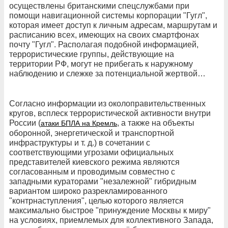
осуществлены британскими спецслужбами при
помощи навигационной системы корпорации "Гугл",
которая имеет доступ к личным адресам, маршрутам и
расписанию всех, имеющих на своих смартфонах
почту "Гугл". Располагая подобной информацией,
террористические группы, действующие на
территории РФ, могут не прибегать к наружному
наблюдению и слежке за потенциальной жертвой…
Согласно информации из околоправительственных
кругов, всплеск террористической активности внутри
России (
, а также на объекты
атаки БПЛА на Кремль
оборонной, энергетической и транспортной
инфраструктуры и т. д.) в сочетании с
соответствующими угрозами официальных
представителей киевского режима являются
согласованным и проводимым совместно с
западными кураторами "незалежной" гибридным
вариантом широко разрекламированного
"контрнаступления", целью которого является
максимально быстрое "принуждение Москвы к миру"
на условиях, приемлемых для коллективного Запада,