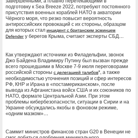
завершёнными, а плавно перетекающими в
подготовку к Sea Breeze 2022, потребуют постоянного
присутствия военных кораблей НАТО в акватории
Чёрного моря, что резко повысит вероятность
антироссийских провокаций с их стороны, образцом
для которых стал
инцидент с британским эсминцем
у берегов Крыма, считают эксперты СБД…
Defender
Как утверждают источники из Филадельфии, звонок
Джо Байдена Владимиру Путину был вызван прежде
всего прошедшими в Москве 7-9 июля переговорами
российской стороны
*, а также
с делегацией талибов
необходимостью уточнения позиций и сфер интересов
РФ, КНР и Ирана в «постамериканском», после
вывода из Афганистана войск США и их союзников по
НАТО, формате Центральной Азии. При этом
проблемы кибербезопасности, ситуации в Сирии и на
Украине обсуждались якобы в фоновом режиме,
«одним мазком»…
Саммит министров финансов стран G20 в Венеции не
смог добиться одобрения минимального