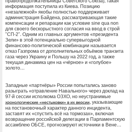
правопродолжательницы Советского Союза), такая
информация поступила из Киева. Позицию
«незалежной» якобы полностью поддерживает
администрация Байдена, рассматривающая такие
компенсации и репарации как условие sine qua non
для своего бескорыстного согласия на ввод в строй
"СП-2". Одним из главных аргументов «президента
Зели» в этой потенциально супервыгодной
финансово-политической комбинации называется
отказ Газпрома от дополнительных объёмов транзита
газа через Украину и Польшу на 2022 год, а также
текущая динамика цен на «чёрное» и «голубое»
золото…
Западные «партнёры» России попытались заново
разыграть «отравление Навального» через доклад на
97-й сессии исполкома ОЗХО, но неустранимые
, указывающие
хронологические «нестыковки» в их версии
на постановочный характер данного инцидента,
заставят их «спустить всё на тормозах», включая
возвращение российской делегации в Парламентскую
ассамблею ОБСЕ, прогнозируют источники в Вене…