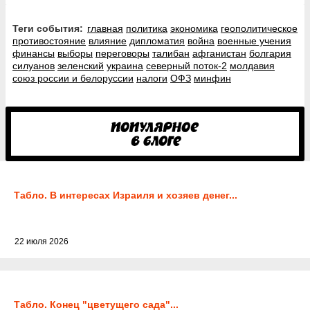
Теги события:
главная
политика
экономика
геополитическое
противостояние
влияние
дипломатия
война
военные учения
финансы
выборы
переговоры
талибан
афганистан
болгария
силуанов
зеленский
украина
северный поток-2
молдавия
союз россии и белоруссии
налоги
ОФЗ
минфин
Табло. В интересах Израиля и хозяев денег...
22 июля 2026
Табло. Конец "цветущего сада"...