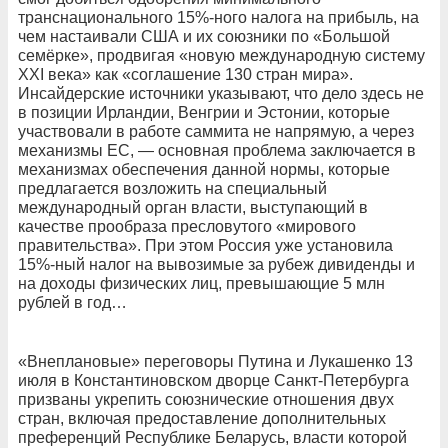
транснационального 15%-ного налога на прибыль, на
чем настаивали США и их союзники по «Большой
семёрке», продвигая «новую международную систему
XXI века» как «соглашение 130 стран мира».
Инсайдерские источники указывают, что дело здесь не
в позиции Ирландии, Венгрии и Эстонии, которые
участвовали в работе саммита не напрямую, а через
механизмы ЕС, — основная проблема заключается в
механизмах обеспечения данной нормы, которые
предлагается возложить на специальный
международный орган власти, выступающий в
качестве прообраза пресловутого «мирового
правительства». При этом Россия уже установила
15%-ный налог на вывозимые за рубеж дивиденды и
на доходы физических лиц, превышающие 5 млн
рублей в год…
«Внеплановые» переговоры Путина и Лукашенко 13
июля в Константиновском дворце Санкт-Петербурга
призваны укрепить союзнические отношения двух
стран, включая предоставление дополнительных
преференций Республике Беларусь, власти которой