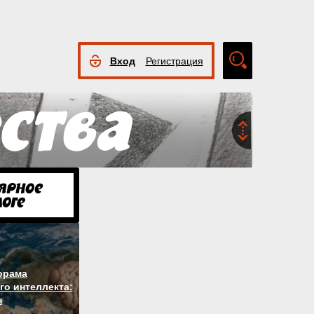
Вход
Регистрация
Расширенный
поиск
орама
го интеллекта:
н