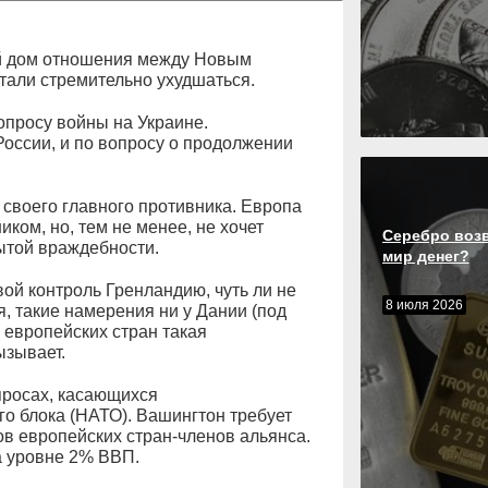
й дом отношения между Новым
тали стремительно ухудшаться.
опросу войны на Украине.
России, и по вопросу о продолжении
 своего главного противника. Европа
ком, но, тем не менее, не хочет
Серебро воз
ытой враждебности.
мир денег?
вой контроль Гренландию, чуть ли не
8 июля 2026
я, такие намерения ни у Дании (под
х европейских стран такая
ызывает.
просах, касающихся
о блока (НАТО). Вашингтон требует
в европейских стран-членов альянса.
а уровне 2% ВВП.