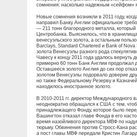
сомнения: насколько надежным «сейфом» 
Новые сомнения возникли в 2011 году, ког
направил Банку Англии официальное требо
— 211 тонн благородного металла, который
Центробанка. Выяснилось, что в хранилища
венесуэльского золота, а остальным польз
Barclays, Standard Chartered и Bank of Nov
золота Венесуэлы разного рода спекулятив
Чавесу к концу 2011 года удалось вернуть 
примерно 60 тонн Банк Англии продолжал д
Оставшееся золото Англия до сих пор отказ
золотом Венесуэлы подорвало доверие други
но также Федеральному Резерву и Казначе
находилось иностранное золото.
В 2010-2011 гг. директор Международного 
неоднократно обращался к США с тем, чтоб
принадлежащего Фонду, которое было перед
Вашингтон отказал главе Фонда в его насто
время назойливого директора МВФ по над
тюрьму. Обвинения против Стросс-Кана рас
а пост главы МВФ передали Кристин Лагард