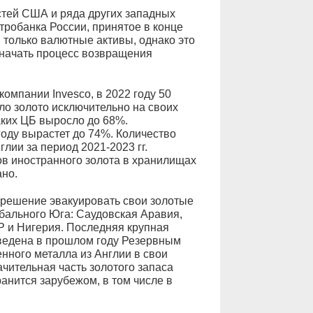
стей США и ряда других западных
тробанка России, принятое в конце
только валютные активы, однако это
ы начать процесс возвращения
омпании Invesco, в 2022 году 50
о золото исключительно на своих
аких ЦБ выросло до 68%.
 году вырастет до 74%. Количество
лии за период 2021-2023 гг.
ов иностранного золота в хранилищах
ано.
 решение эвакуировать свои золотые
бального Юга: Саудовская Аравия,
АР и Нигерия. Последняя крупная
ведена в прошлом году Резервным
нного металла из Англии в свои
чительная часть золотого запаса
ранится зарубежом, в том числе в