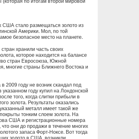
ы (которая по итогам второй мировой
 США стало размещаться золото из
тинской Америки. Мол, по той
самое безопасное место на планете.
 стран хранили часть своих
олота, которое находится на балансе
тво стран Евросоюза, Южной
ия, многие страны Ближнего Востока и
 в 2009 году не возник скандал под
 указанном году купил на Лондонской
осле того, когда слитки прибыли в
того золота. Результаты оказались
указанный металл имеет такой же
и покрыты тонким слоем золота. На
ерва США и регистрационные номера
 что они до продажи в течение многих
олотого запаса Форт-Ноксе. Вот тогда
ших золото в США, возникли