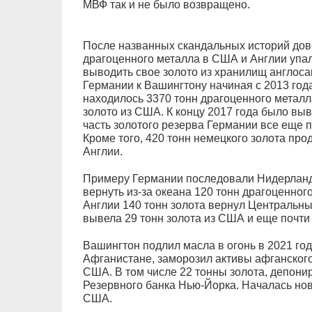
МВФ так и не было возвращено.
После названных скандальных историй дов
драгоценного металла в США и Англии упал
выводить свое золото из хранилищ англос
Германии к Вашингтону начиная с 2013 год
находилось 3370 тонн драгоценного металл
золото из США. К концу 2017 года было вы
часть золотого резерва Германии все еще 
Кроме того, 420 тонн немецкого золота пр
Англии.
Примеру Германии последовали Нидерланды
вернуть из-за океана 120 тонн драгоценног
Англии 140 тонн золота вернул Центральны
вывела 29 тонн золота из США и еще почти 
Вашингтон подлил масла в огонь в 2021 год
Афганистане, заморозил активы афганског
США. В том числе 22 тонны золота, депон
Резервного банка Нью-Йорка. Началась нов
США.