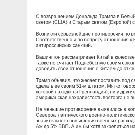
С возвращением Дональда Трампа в Белы
светом (США) и Старым светом (Европой) с
Возникли серьезнейшие противоречия по в
Соответственно и по вопросу отношения к 
антироссийских санкций.
Вашингтон рассматривает Китай в качестве
также не считает Поднебесную своим союзни
доводить свои отношения с Китаем до откр
Трамп объявил, что желает поставить под с
сделать ее своим 51-м штатом. Мягко говор
которой находится Гренландия), ни у други
американская нахрапистость восторга не в
Не меньшие противоречия выявились в во
Североатлантического военно-политическог
значительного повышения военных расходо
Аж до 5% ВВП. А им бы хотя закрепиться н