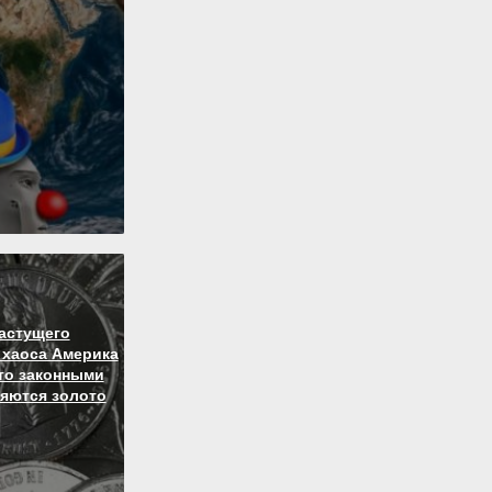
астущего
 хаоса Америка
то законными
яются золото