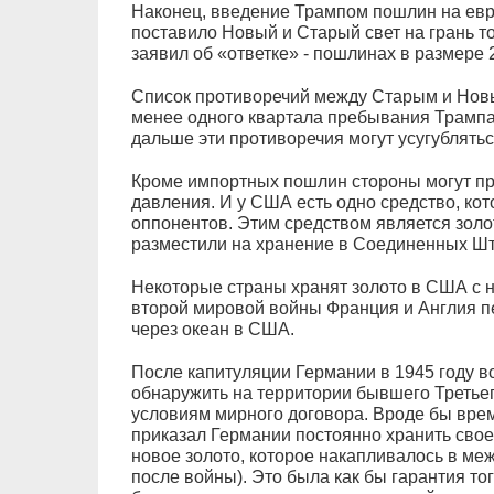
Наконец, введение Трампом пошлин на евр
поставило Новый и Старый свет на грань т
заявил об «ответке» - пошлинах в размере 
Список противоречий между Старым и Новы
менее одного квартала пребывания Трампа
дальше эти противоречия могут усугублятьс
Кроме импортных пошлин стороны могут при
давления. И у США есть одно средство, кот
оппонентов. Этим средством является золо
разместили на хранение в Соединенных Шт
Некоторые страны хранят золото в США с н
второй мировой войны Франция и Англия пе
через океан в США.
После капитуляции Германии в 1945 году вс
обнаружить на территории бывшего Третье
условиям мирного договора. Вроде бы вре
приказал Германии постоянно хранить свое 
новое золото, которое накапливалось в м
после войны). Это была как бы гарантия то