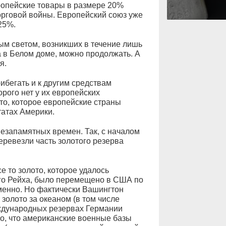
опейские товары в размере 20%
орговой войны. Европейский союз уже
25%.
м светом, возникших в течение лишь
 в Белом доме, можно продолжать. А
я.
бегать и к другим средствам
орого нет у их европейских
то, которое европейские страны
атах Америки.
езапамятных времен. Так, с началом
ревезли часть золотого резерва
е то золото, которое удалось
го Рейха, было перемещено в США по
менно. Но фактически Вашингтон
золото за океаном (в том числе
еждународных резервах Германии
го, что американские военные базы