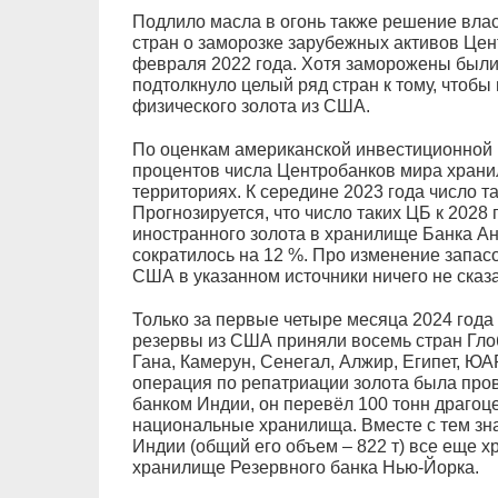
Подлило масла в огонь также решение вла
стран о заморозке зарубежных активов Цен
февраля 2022 года. Хотя заморожены были 
подтолкнуло целый ряд стран к тому, чтоб
физического золота из США.
По оценкам американской инвестиционной к
процентов числа Центробанков мира хранил
территориях. К середине 2023 года число т
Прогнозируется, что число таких ЦБ к 2028
иностранного золота в хранилище Банка Анг
сократилось на 12 %. Про изменение запас
США в указанном источники ничего не сказ
Только за первые четыре месяца 2024 года
резервы из США приняли восемь стран Гло
Гана, Камерун, Сенегал, Алжир, Египет, Ю
операция по репатриации золота была про
банком Индии, он перевёл 100 тонн драгоце
национальные хранилища. Вместе с тем зна
Индии (общий его объем – 822 т) все еще х
хранилище Резервного банка Нью-Йорка.