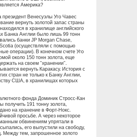
является Америка?
да президент Венесуэлы Уго Чавес
вание вернуть золотой запас страны
 находился в хранилище английского
х Банка Англии было лишь 99 тонн
овались банки JP Morgan Chase,
a Scotia (осуществляли с помощью
ные операции). В конечном счете Уго
домой около 150 тонн золота, еще
ержать на своем "хранении".
ывается вернуть Каракасу. История с
х стран не только к Банку Англии,
йству США, в хранилищах которых
валютного фонда Доминик Стросс-Кан
ы получить 191 тонну золота,
ано на хранение в Форт-Нокс.
йчивой просьбе. А через некоторое
уманным обвинениям упрятали в
сыпались, его выпустили на свободу,
. Между тем, запрошенное золото