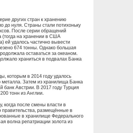
ерие других стран к хранению
о до нуля. Страны стали потихоньку
аксов. После серии обращений
а (тогда на хранении в США
а) ей удалось частично вывести
везено 674 тонны. Однако большая
продолжала оставаться за океаном.
одолжало храниться в подвалах Банка
, которым в 2014 году удалось
о металла. Затем из хранилища Банка
й банк Австрии. В 2017 году Турция
200 тонн из Англии.
у, когда после смены власти в
о правительства, размещённые в
ированные в хранилище Федерального
ая волна репатриации золота из