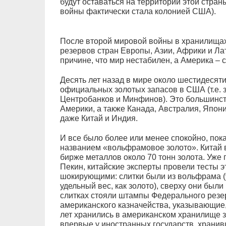
будут оставаться на территории этой стран
войны фактически стала колонией США).
После второй мировой войны в хранилищах
резервов стран Европы, Азии, Африки и Ла
причине, что мир нестабилен, а Америка – 
Десять лет назад в мире около шестидесяти
официальных золотых запасов в США (т.е. з
Центробанков и Минфинов). Это большинс
Америки, а также Канада, Австралия, Япон
даже Китай и Индия.
И все было более или менее спокойно, пока
названием «вольфрамовое золото». Китай в
бирже металлов около 70 тонн золота. Уже п
Пекин, китайские эксперты провели тесты э
шокирующими: слитки были из вольфрама (
удельный вес, как золото), сверху они был
слитках стояли штампы Федерального рез
американского казначейства, указывающие,
лет хранились в американском хранилище з
впервые у иностранных государств, хранив