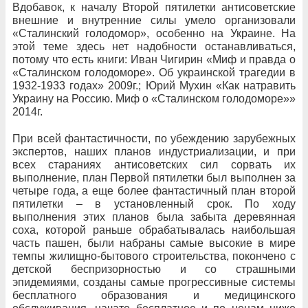
Вдобавок, к началу Второй пятилетки антисоветские
внешние и внутренние силы умело организовали
«Сталинский голодомор», особенно на Украине. На
этой теме здесь нет надобности останавливаться,
потому что есть книги: Иван Чигирин «Миф и правда о
«Сталинском голодоморе». Об украинской трагедии в
1932-1933 годах» 2009г.; Юрий Мухин «Как натравить
Украину на Россию. Миф о «Сталинском голодоморе»»
2014г.
При всей фантастичности, по убеждению зарубежных
экспертов, наших планов индустриализации, и при
всех стараниях антисоветских сил сорвать их
выполнение, план Первой пятилетки был выполнен за
четыре года, а еще более фантастичный план второй
пятилетки – в установленный срок. По ходу
выполнения этих планов была забыта деревянная
соха, которой раньше обрабатывалась наибольшая
часть пашен, были набраны самые высокие в мире
темпы жилищно-бытового строительства, покончено с
детской беспризорностью и со страшными
эпидемиями, созданы самые прогрессивные системы
бесплатного образования и медицинского