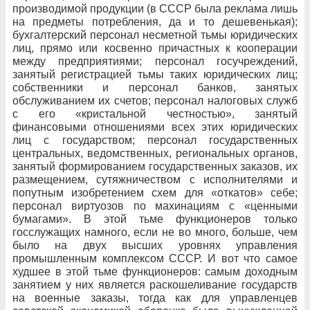
производимой продукции (в СССР была реклама лишь
на предметы потребления, да и то дешевенькая);
бухгалтерский персонал несметной тьмы юридических
лиц, прямо или косвенно причастных к кооперации
между предприятиями; персонал госучреждений,
занятый регистрацией тьмы таких юридических лиц;
собственники и персонал банков, занятых
обслуживанием их счетов; персонал налоговых служб
с его «кристальной честностью», занятый
финансовыми отношениями всех этих юридических
лиц с государством; персонал государственных
центральных, ведомственных, региональных органов,
занятый формированием государственных заказов, их
размещением, сутяжничеством с исполнителями и
попутным изобретением схем для «откатов» себе;
персонал виртуозов по махинациям с «ценными
бумагами». В этой тьме функционеров только
госслужащих намного, если не во много, больше, чем
было на двух высших уровнях управления
промышленным комплексом СССР. И вот что самое
худшее в этой тьме функционеров: самым доходным
занятием у них является раскошеливание государств
на военные заказы, тогда как для управленцев