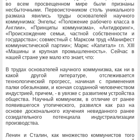
во всем просвещенном мире были признаны
несбыточными. Первоисточником столь уникального
размаха явились труды основателей научного
коммунизма: Энгельс «Положение рабочего класса в
Англии», «Принципы коммунизма», «Антидюринг»,
«Происхождение семьи, частной собственности и
государства»; совместный с Марксом труд «Манифест
коммунистической партии»; Маркс «Капитал» гл. XIII
«Машины и крупная промышленность». Сейчас в
нашей стране уже мало кто знает, что:
В трудах основателей научного коммунизма, как ни в
какой другой литературе, отслеживается
технологический прогресс, начиная с применения
палки обезьянами, и кончая созданной человечеством
индустрией, причем, - в увязке с развитием устройства
общества. Научный коммунизм, в отличие от ранее
появившегося утопического, развился как раз на
основе досконального изучения невиданного ранее
созидательного потенциала индустриализации
производства.
Ленин и Сталин, как множество коммунистов того