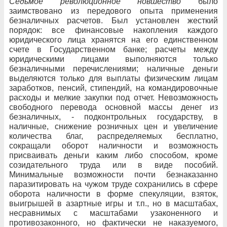
Седьмое революционное новшество
было
заимствовано из передового опыта применения
безналичных расчетов. Был установлен жесткий
порядок: все финансовые накопления каждого
юридического лица хранятся на его единственном
счете в Государственном банке; расчеты между
юридическими лицами выполняются только
безналичными перечислениями; наличные деньги
выделяются только для выплаты физическим лицам
заработков, пенсий, стипендий, на командировочные
расходы и мелкие закупки под отчет. Невозможность
свободного перевода основной массы денег из
безналичных, - подконтрольных государству, в
наличные, снижение розничных цен и увеличение
количества благ, распределяемых бесплатно,
сокращали оборот наличности и возможность
присваивать деньги каким либо способом, кроме
созидательного труда или в виде пособий.
Минимальные возможности почти безнаказанно
паразитировать на чужом труде сохранились в сфере
оборота наличности в форме спекуляции, взяток,
выигрышей в азартные игры и т.п., но в масштабах,
несравнимых с масштабами узаконенного и
противозаконного, но фактически не наказуемого,