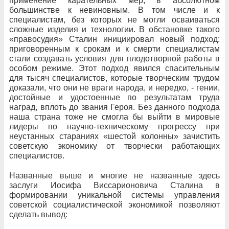
применение карательных мер, в абсолютном
большинстве к невиновным. В том числе и к
специалистам, без которых не могли осваиваться
сложные изделия и технологии. В обстановке такого
«правосудия» Сталин инициировал новый подход:
приговоренным к срокам и к смерти специалистам
стали создавать условия для плодотворной работы в
особом режиме. Этот подход явился спасительным
для тысяч специалистов, которые творческим трудом
доказали, что они не враги народа, и нередко, - гении,
достойные и удостоенные по результатам труда
наград, вплоть до звания Героя. Без данного подхода
наша страна тоже не смогла бы выйти в мировые
лидеры по научно-техническому прогрессу при
неустанных стараниях «шестой колонны» зачистить
советскую экономику от творчески работающих
специалистов.
Названные выше и многие не названные здесь
заслуги Иосифа Виссарионовича Сталина в
формировании уникальной системы управления
советской социалистической экономикой позволяют
сделать вывод: