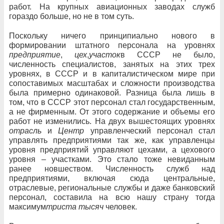
работ. На крупных авиационных заводах служб
гораздо больше, но не в том суть.
Поскольку ничего принципиально нового в
формировании штатного персонала на уровнях
предприятие
,
цех
,
участок
в СССР не было,
численность специалистов, занятых на этих трех
уровнях, в СССР и в капиталистическом мире при
сопоставимых масштабах и сложности производства
была примерно одинаковой. Разница была лишь в
том, что в СССР этот персонал стал государственным,
а не фирменным. От этого содержание и объемы его
работ не изменились. На двух вышестоящих уровнях
отрасль
и
Центр
управленческий персонал стал
управлять предприятиями так же, как управленцы
уровня предприятий управляют цехами, а цехового
уровня – участками. Это стало тоже невиданным
ранее новшеством. Численность служб над
предприятиями, включая сюда центральные,
отраслевые, региональные службы и даже банковский
персонал, составила на всю нашу страну тогда
максимум
триста тысяч
человек.