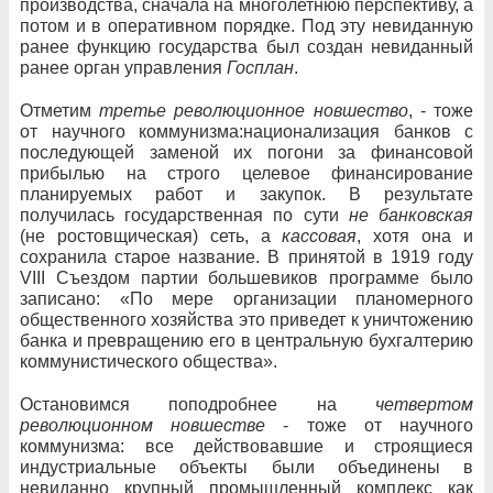
производства, сначала на многолетнюю перспективу, а
потом и в оперативном порядке. Под эту невиданную
ранее функцию государства был создан невиданный
ранее орган управления
Госплан
.
Отметим
третье революционное новшество
, - тоже
от научного коммунизма:национализация банков с
последующей заменой их погони за финансовой
прибылью на строго целевое финансирование
планируемых работ и закупок. В результате
получилась государственная по сути
не банковская
(не ростовщическая) сеть, а
кассовая
, хотя она и
сохранила старое название. В принятой в 1919 году
VIII Съездом партии большевиков программе было
записано: «По мере организации планомерного
общественного хозяйства это приведет к уничтожению
банка и превращению его в центральную бухгалтерию
коммунистического общества».
Остановимся поподробнее на
четвертом
революционном новшестве
- тоже от научного
коммунизма: все действовавшие и строящиеся
индустриальные объекты были объединены в
невиданно крупный промышленный комплекс как