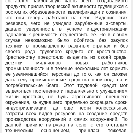
составлял наибольшую часть всего создаваемого
продукта; прилив творческой активности трудящихся с
ростом их образованности, квалификации и сознания,
что они теперь работают на себя. Видение этих
резервов, чего не увидели зарубежные эксперты,
давало уверенность в успехе индустриализации
вдобавок к решимости осуществить ее. Но в любом
случае невозможно было обойтись без закупок
техники в промышленно развитых странах и без
своего рода трудового кредита от крестьянства.
Крестьянству предстояло выделить из своей среды
десятки миллионов новых работников
промышленности и в течение нескольких лет кормить
ее увеличившийся персонал до того, как он сможет
дать селу промышленные средства производства и
потребительские блага. Этот трудовой кредит мог
выделяться постепенно и параллельно с улучшением
жизни крестьян, не будь агрессивного внешнего
окружения, вынудившего предельно сокращать сроки
индустриализации, да еще нести колоссальные
затраты всех видов ресурсов на создание средств
производства вооружений и самих вооружений. По
данной причине нагрузка на село, с его отсталым
техническим оснащением, пришлась тяжелая.