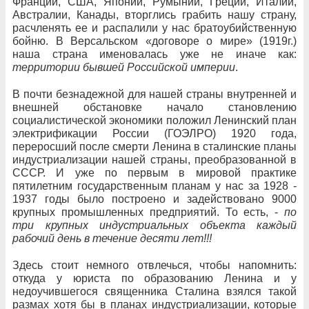
Франции, США, Японии, Румынии, Греции, Италии,
Австралии, Канады, вторглись грабить нашу страну,
расчленять ее и распалили у нас братоубийственную
бойню. В Версальском «договоре о мире» (1919г.)
наша страна именовалась уже не иначе как:
территории бывшей Российской империи
.
В почти безнадежной для нашей страны внутренней и
внешней обстановке начало становлению
социалистической экономики положил Ленинский план
электрификации России (ГОЭЛРО) 1920 года,
переросший после смерти Ленина в сталинские планы
индустриализации нашей страны, преобразованной в
СССР. И уже по первым в мировой практике
пятилетним государственным планам у нас за 1928 -
1937 годы было построено и задействовано 9000
крупных промышленных предприятий. То есть, -
по
три крупных индустриальных объекта каждый
рабочий день в течение десяти лет!!!
Здесь стоит немного отвлечься, чтобы напомнить:
откуда у юриста по образованию Ленина и у
недоучившегося священника Сталина взялся такой
размах хотя бы в планах индустриализации, которые