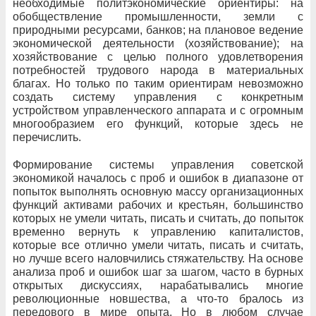
необходимые политэкономические ориентиры: на
обобществление промышленности, земли с
природными ресурсами, банков; на плановое ведение
экономической деятельности (хозяйствование); на
хозяйствование с целью полного удовлетворения
потребностей трудового народа в материальных
благах. Но только по таким ориентирам невозможно
создать систему управления с конкретным
устройством управленческого аппарата и с огромным
многообразием его функций, которые здесь не
перечислить.
Формирование системы управления советской
экономикой началось с проб и ошибок в диапазоне от
попыток выполнять основную массу организационных
функций активами рабочих и крестьян, большинство
которых не умели читать, писать и считать, до попыток
временно вернуть к управлению капиталистов,
которые все отлично умели читать, писать и считать,
но лучше всего наловчились стяжательству. На основе
анализа проб и ошибок шаг за шагом, часто в бурных
открытых дискуссиях, нарабатывались многие
революционные новшества, а что-то бралось из
передового в мире опыта. Но в любом случае