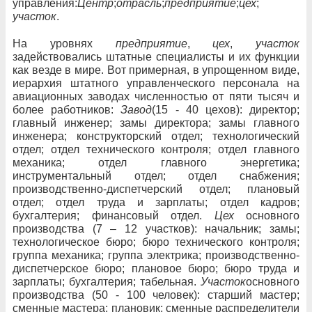
управления:
Центр
;
отрасль
;
предприятие
;
цех
;
участок
.
На уровнях
предприятие
,
цех
,
участок
задействовались штатные специалисты и их функции
как везде в мире. Вот примерная, в упрощенном виде,
иерархия штатного управленческого персонала на
авиационных заводах численностью от пяти тысяч и
более работников:
Завод
(15 - 40 цехов): директор;
главный инженер; замы директора; замы главного
инженера; конструкторский отдел; технологический
отдел; отдел технического контроля; отдел главного
механика; отдел главного энергетика;
инструментальный отдел; отдел снабжения;
производственно-диспетчерский отдел; плановый
отдел; отдел труда и зарплаты; отдел кадров;
бухгалтерия; финансовый отдел.
Цех
основного
производства (7 – 12 участков): начальник; замы;
технологическое бюро; бюро технического контроля;
группа механика; группа электрика; производственно-
диспетчерское бюро; плановое бюро; бюро труда и
зарплаты; бухгалтерия; табельная.
Участок
основного
производства (50 - 100 человек): старший мастер;
сменные мастера; плановик; сменные распределители