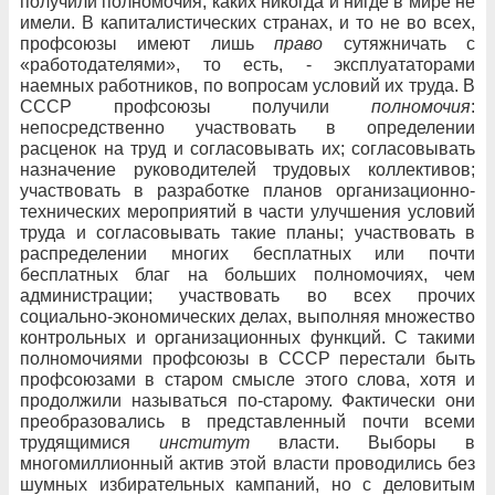
получили полномочия, каких никогда и нигде в мире не
имели. В капиталистических странах, и то не во всех,
профсоюзы имеют лишь
право
сутяжничать с
«работодателями», то есть, - эксплуататорами
наемных работников, по вопросам условий их труда. В
СССР профсоюзы получили
полномочия
:
непосредственно участвовать в определении
расценок на труд и согласовывать их; согласовывать
назначение руководителей трудовых коллективов;
участвовать в разработке планов организационно-
технических мероприятий в части улучшения условий
труда и согласовывать такие планы; участвовать в
распределении многих бесплатных или почти
бесплатных благ на больших полномочиях, чем
администрации; участвовать во всех прочих
социально-экономических делах, выполняя множество
контрольных и организационных функций. С такими
полномочиями профсоюзы в СССР перестали быть
профсоюзами в старом смысле этого слова, хотя и
продолжили называться по-старому. Фактически они
преобразовались в представленный почти всеми
трудящимися
институт
власти. Выборы в
многомиллионный актив этой власти проводились без
шумных избирательных кампаний, но с деловитым