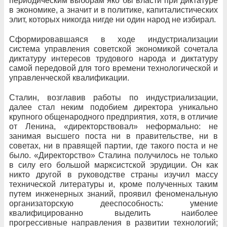
периодическим выборам яко бы власти при диктатуре
в экономике, а значит и в политике, капиталистических
элит, которых никогда нигде ни один народ не избирал.
Сформировавшаяся в ходе индустриализации
система управления советской экономикой сочетала
диктатуру интересов трудового народа и диктатуру
самой передовой для того времени технологической и
управленческой квалификации.
Сталин, возглавив работы по индустриализации,
далее стал неким подобием директора уникально
крупного общенародного предприятия, хотя, в отличие
от Ленина, «директорствовал» неформально: не
занимая высшего поста ни в правительстве, ни в
советах, ни в правящей партии, где такого поста и не
было. «Директорство» Сталина получилось не только
в силу его большой марксистской эрудиции. Он как
никто другой в руководстве страны изучил массу
технической литературы и, кроме полученных таким
путем инженерных знаний, проявил феноменальную
организаторскую дееспособность: умение
квалифицированно выделить наиболее
прогрессивные направления в развитии технологий;