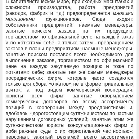
В капиталистическом мире, при сходных масштабах и
сложности производства, работа предприятий
(заводов, фабрик и т.д.) предопределяется
многими
миллионами
функционеров. Сюда входят:
собственники предприятий; наемные менеджеры,
занятые поиском заказов на их продукцию,
торгашеством по официальной цене на каждый заказ
и по «откатам» себе, а только затем - превращением
заказов в планы предприятиям; наемные менеджеры,
занятые поиском поставок всего необходимого для
выполнения заказов, торгашеством по официальной
цене на каждую закупаемую позицию и тоже по
«откатам» себе; занятые тем же самым менеджеры
посреднических фирм, которые часто создаются
только для сбора «откатов» не в форме тривиальных
взяток, а под видом коммерческой кооперации;
юристы всех фирм, занятые оформлением
коммерческих договоров по всему ассортименту
позиций в кооперации между предприятиями и,
вдобавок, - дорогостоящим сутяжничеством по частым
нарушениям договорных условий; занятые этим же
сутяжничеством юристы консультационных фирм и
арбитражные суды с их «кристальной честностью»;
персонал, занятый рекламой всего ассортимента