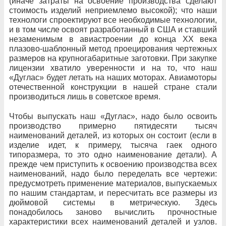
(иначе затраты на освоение производства сделают
стоимость изделий неприемлемо высокой); что наши
технологи спроектируют все необходимые технологии,
и в том числе освоят разработанный в США и ставший
незаменимым в авиастроении до конца XX века
плазово-шаблонный метод проецирования чертежных
размеров на крупногабаритные заготовки. При закупке
лицензии хватило уверенности и на то, что наш
«Дуглас» будет летать на наших моторах. Авиамоторы
отечественной конструкции в нашей стране стали
производиться лишь в советское время.
Чтобы выпускать наш «Дуглас», надо было освоить
производство примерно пятидесяти тысяч
наименований деталей, из которых он состоит (если в
изделие идет, к примеру, тысяча гаек одного
типоразмера, то это одно наименование детали). А
прежде чем приступить к освоению производства всех
наименований, надо было переделать все чертежи:
предусмотреть применение материалов, выпускаемых
по нашим стандартам, и пересчитать все размеры из
дюймовой системы в метрическую. Здесь
понадобилось заново вычислить прочностные
характеристики всех наименований деталей и узлов.