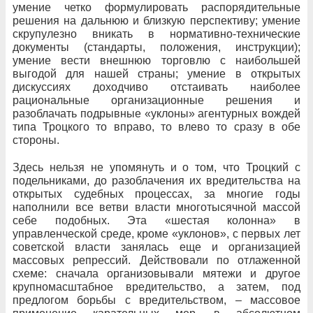
умение четко формулировать распорядительные
решения на дальнюю и близкую перспективу; умение
скрупулезно вникать в нормативно-технические
документы (стандарты, положения, инструкции);
умение вести внешнюю торговлю с наибольшей
выгодой для нашей страны; умение в открытых
дискуссиях доходчиво отстаивать наиболее
рациональные организационные решения и
разоблачать подрывные «уклоны» агентурных вождей
типа Троцкого то вправо, то влево то сразу в обе
стороны.
Здесь нельзя не упомянуть и о том, что Троцкий с
подельниками, до разоблачения их вредительства на
открытых судебных процессах, за многие годы
наполнили все ветви власти многотысячной массой
себе подобных. Эта «шестая колонна» в
управленческой среде, кроме «уклонов», с первых лет
советской власти занялась еще и организацией
массовых репрессий. Действовали по отлаженной
схеме: сначала организовывали мятежи и другое
крупномасштабное вредительство, а затем, под
предлогом борьбы с вредительством, – массовое