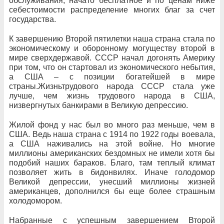
обслуживания, начато бесплатное и по ценам ниже
себестоимости распределение многих благ за счет
государства.
К завершению Второй пятилетки наша страна стала по
экономическому и оборонному могуществу второй в
мире сверхдержавой. СССР начал догонять Америку
при том, что он стартовал из экономического небытия,
а США – с позиции богатейшей в мире
страны.Жизньтрудового народа СССР стала уже
лучше, чем жизнь трудового народа в США,
низвергнутых банкирами в Великую депрессию.
Жилой фонд у нас был во много раз меньше, чем в
США. Ведь наша страна с 1914 по 1922 годы воевала,
а США наживались на этой войне. Но многие
миллионы американских бездомных не имели хотя бы
подобий наших бараков. Благо, там теплый климат
позволяет жить в бидонвилях. Иначе голодомор
Великой депрессии, унесший миллионы жизней
американцев, дополнился бы еще более страшным
холодомором.
Набранные с успешным завершением Второй