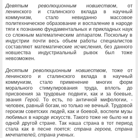
Девятым революционным новшеством
, от
ленинского и сталинского вклада в научный
коммунизм, стало невиданно массовое
политехническое образование и воспаление в народе
тяги к познанию фундаментальных и прикладных наук
со сложным математическим аппаратом. Поскольку в
индустрии почти весь объем работы специалистов
составляют математические исчисления, без данного
новшества индустриальный рывок был тоже
невозможен.
Десятым революционным новшеством
, тоже от
ленинского и сталинского вклада в научный
коммунизм, стало применение многих форм
морального стимулирования труда, вплоть до
присвоения за трудовые подвиги, как и за боевые,
звания
Герой
. То есть, по античной мифологии, -
человек, равный богам, но только не вечный. Трудовой
героизм советских людей, как и боевой, воспели музы
любимых в народе искусств. Такого тоже не было ни в
одной другой стране. Так наша страна в тот период
стала как в песне поется:
страна героев, страна
мечтателей, страна ученых
.