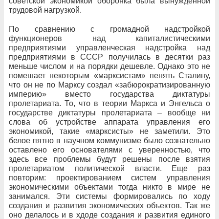
советской экономикой оборонка была вынужденной
трудовой нагрузкой.
По сравнению с громадной надстройкой
функционеров над капиталистическими
предприятиями управленческая надстройка над
предприятиями в СССР получилась в десятки раз
меньше числом и на порядки дешевле. Однако это не
помешает некоторым «марксистам» пенять Сталину,
что он не по Марксу создал «забюрократизированную
империю» вместо государства диктатуры
пролетариата. То, что в теории Маркса и Энгельса о
государстве диктатуры пролетариата – вообще ни
слова об устройстве аппарата управления его
экономикой, такие «марксисты» не заметили. Это
белое пятно в научном коммунизме было сознательно
оставлено его основателями с уверенностью, что
здесь все проблемы будут решены после взятия
пролетариатом политической власти. Еще раз
повторим: проектированием систем управления
экономическими объектами тогда никто в мире не
занимался. Эти системы формировались по ходу
создания и развития экономических объектов. Так же
оно делалось и в хдоде создания и развития единого