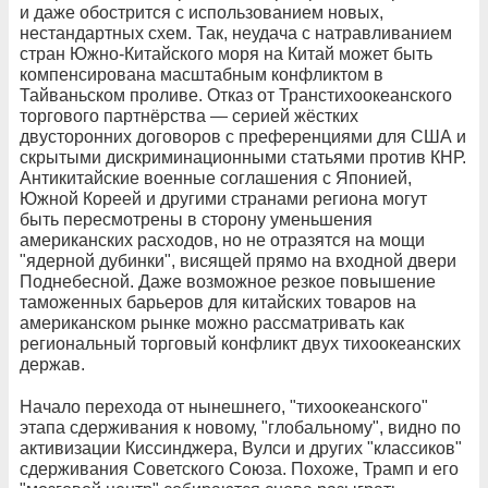
и даже обострится с использованием новых,
нестандартных схем. Так, неудача с натравливанием
стран Южно-Китайского моря на Китай может быть
компенсирована масштабным конфликтом в
Тайваньском проливе. Отказ от Транстихоокеанского
торгового партнёрства — серией жёстких
двусторонних договоров с преференциями для США и
скрытыми дискриминационными статьями против КНР.
Антикитайские военные соглашения с Японией,
Южной Кореей и другими странами региона могут
быть пересмотрены в сторону уменьшения
американских расходов, но не отразятся на мощи
"ядерной дубинки", висящей прямо на входной двери
Поднебесной. Даже возможное резкое повышение
таможенных барьеров для китайских товаров на
американском рынке можно рассматривать как
региональный торговый конфликт двух тихоокеанских
держав.
Начало перехода от нынешнего, "тихоокеанского"
этапа сдерживания к новому, "глобальному", видно по
активизации Киссинджера, Вулси и других "классиков"
сдерживания Советского Союза. Похоже, Трамп и его