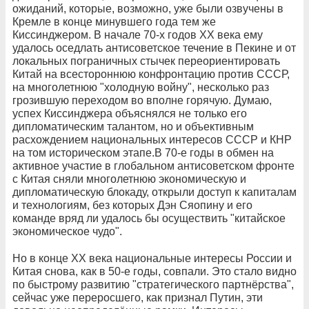
ожиданий, которые, возможно, уже были озвучены в
Кремле в конце минувшего года тем же
Киссинджером. В начале 70-х годов ХХ века ему
удалось оседлать антисоветское течение в Пекине и от
локальных пограничных стычек переориентировать
Китай на всестороннюю конфронтацию против СССР,
на многолетнюю "холодную войну", несколько раз
грозившую переходом во вполне горячую. Думаю,
успех Киссинджера объяснялся не только его
дипломатическим талантом, но и объективным
расхождением национальных интересов СССР и КНР
на том историческом этапе.В 70-е годы в обмен на
активное участие в глобальном антисоветском фронте
с Китая сняли многолетнюю экономическую и
дипломатическую блокаду, открыли доступ к капиталам
и технологиям, без которых Дэн Сяопину и его
команде вряд ли удалось бы осуществить "китайское
экономическое чудо".
Но в конце ХХ века национальные интересы России и
Китая снова, как в 50-е годы, совпали. Это стало видно
по быстрому развитию "стратегического партнёрства",
сейчас уже переросшего, как признал Путин, эти