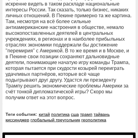
искренне видеть в таком раскладе национальные
интересы России. Так сказать, только бизнес, никаких
личных отношений. В Пекине примерно та же картина.
Там, несмотря на всё более сильные
антиамериканские настроения в обществе, немало
высокопоставленных деятелей в центральных
учреждениях, в регионах и в наиболее прибыльных
отраслях экономики поддержали бы достижение
"перемирия" с Америкой. В то же время и в Москве, и
в Пекине свои позиции сохраняют дальновидные
деятели, понимающие начатую игру команды Трампа,
которая пытается при скудости козырей переиграть
удачливых партнёров, которые всё чаще
подыгрывают друг другу. Удастся ли президенту
Трампу решить экономические проблемы Америки за
счёт тонкой дипломатической игры? Скоро мы
получим ответ на этот вопрос.
Теги события:
китай
политика
сша
трамп
тайвань
киссинджер
глобальный треугольник
геополитика