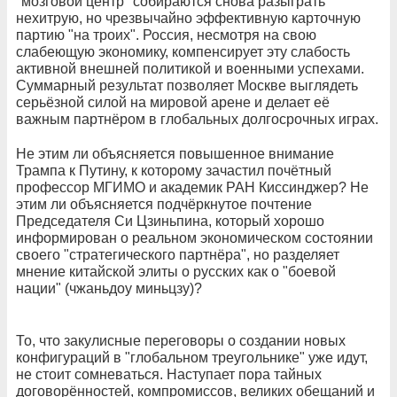
"мозговой центр" собираются снова разыграть
нехитрую, но чрезвычайно эффективную карточную
партию "на троих". Россия, несмотря на свою
слабеющую экономику, компенсирует эту слабость
активной внешней политикой и военными успехами.
Суммарный результат позволяет Москве выглядеть
серьёзной силой на мировой арене и делает её
важным партнёром в глобальных долгосрочных играх.
Не этим ли объясняется повышенное внимание
Трампа к Путину, к которому зачастил почётный
профессор МГИМО и академик РАН Киссинджер? Не
этим ли объясняется подчёркнутое почтение
Председателя Си Цзиньпина, который хорошо
информирован о реальном экономическом состоянии
своего "стратегического партнёра", но разделяет
мнение китайской элиты о русских как о "боевой
нации" (чжаньдоу миньцзу)?
То, что закулисные переговоры о создании новых
конфигураций в "глобальном треугольнике" уже идут,
не стоит сомневаться. Наступает пора тайных
договорённостей, компромиссов, великих обещаний и