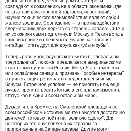
довольно неопределённые рамки. Интересы
совпадают, к сожалению, не в области экономики, где
показатели двусторонней торговли, инвестиций,
научно-технического взаимодействия являют собой
жалкое зрелище. Совпадение — в противодействии
сдерживанию двух держав со стороны Запада. США и
их союзники сами подтолкнули Москву и Пекин встать
спиной к спине и плечом к плечу или, как говорят
китайцы, "стать друг для друга как губы и зубы".
Теперь роль маоцзэдуновского Китая в "глобальном
треугольнике", похоже, предлагается американскими
стратегами путинской России. Могут быть отменены
или ослаблены санкции, признаны "особые интересы"
в прилегающих регионах и предоставлены иные
бонусы. Встречное условие — не помогать или, ещё
лучше, препятствовать Китаю в его планах изменить
статус-кво в Азии и всём остальном мире.
Думаю, что в Кремле, на Смоленской площади и во
всём российском истэблишменте найдётся достаточно
деятелей, готовых пойти на "великую сделку". Для
некоторых это обусловлено их страхом за
припрятанные на Западе авуары. Другие могут