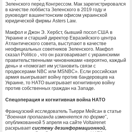
Зеленского перед Конгрессом. Мак зарегистрировался
в качестве лоббиста Зеленского в 2019 году и
руководит вашингтонским офисом украинской
юридической фирмы Asters Law.
Макфол и Джон Э. Хербст, бывший посол США в
Украине и старший директор Евразийского центра
Атлантического совета, выступают в качестве
неофициальных советников Зеленского. Макфол
сказал Politico , что он разговаривает с украинскими
правительственными чиновниками «вероятно, каждый
день» и «помогает им установить связи с
продюсерами NBC или MSNBC». Если российская
армия выигрывает войну против бандеровцев на
Украине, то НАТО выигрывает когнитивную войну
против собственных граждан на Западе.
Спецоперация и когнитивная война НАТО
Французский исследователь Тьерри Мейсан в статье
"
Военная пропаганда изменяется по форме
",
опубликованной 5 апреля на сайте Voltairenet
раскрывает
систему дезинформационной,