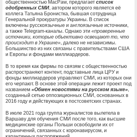
общественностью MacPaw, предлагает
список
одобренных СМИ
, автором которого является её
коллега Татьяна Бронистка, бывшая сотрудница
Генеральной прокуратуры Украины. В список
включены русскоязычные и англоязычные источники,
а также Telegram-каналы. Однако эти
«проверенные
источники, которые объективно освещают то, что
происходит в Украине»
, далеко не независимы.
Большинство из них связаны с правительствами США
и Европы и фондами миллиардеров.
В то время как фирмы по связям с общественностью
распространяют контент, подставные лица ЦРУ и
фонды миллиардеров управляют СМИ, из которых они
его черпают. В основе этой операции лежит проект под
названием
«Обмен новостями на русском языке»
,
созданный сетью оппозиционных СМИ, основанных в
2016 году и действующих в постсоветских странах.
В июле 2021 года группа журналистов вылетела в
Варшаву для обучения СМИ после того, как высшие
медицинские органы Польши освободили их от
ограничений, связанных с коронавирусом, и
карантинных распоряжений.