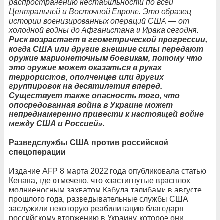
распространению нестабильности по всей
Центральной и Восточной Европе. Это образец
истории военизированных операций США — от
холодной войны до Афганистана и Ирака сегодня.
Риск возрастает в геометрической прогрессии,
когда США или другие внешние силы передают
оружие марионеточным боевикам, потому что
это оружие может оказаться в руках
террористов, ополченцев или других
группировок на десятилетия вперед.
Существует также опасность того, что
опосредованная война в Украине может
непреднамеренно привести к настоящей войне
между США и Россией».
Разведслужбы США против российской
спецоперации
Издание AFP 8 марта 2022 года опубликовала статью
Кенана, где отмечено, что «застигнутые врасплох
молниеносным захватом Кабула талибами в августе
прошлого года, разведывательные службы США
заслужили некоторую реабилитацию благодаря
российскому вторжению в Украину, которое они