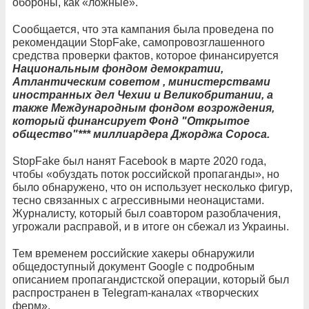
обороны, как «ложные».
Сообщается, что эта кампания была проведена по
рекомендации StopFake, самопровозглашенного
средства проверки фактов, которое финансируется
Национальным фондом демократии,
Атлантическим советом , министерствами
иностранных дел Чехии и Великобритании, а
также Международным фондом возрождения,
который финансирует Фонд "Открытое
общество"*** миллиардера Джорджа Сороса.
StopFake был нанят Facebook в марте 2020 года,
чтобы «обуздать поток российской пропаганды», но
было обнаружено, что он использует несколько фигур,
тесно связанных с агрессивными неонацистами.
Журналисту, который был соавтором разоблачения,
угрожали расправой, и в итоге он сбежал из Украины.
Тем временем российские хакеры обнаружили
общедоступный документ Google с подробным
описанием пропагандистской операции, который был
распространен в Telegram-каналах «творческих
ферм».