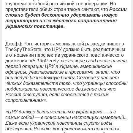
крупномасштабной российской спецоперации. Но
представители обеих стран также считают, что
России
сложно будет бесконечно удерживать новую
территорию из-за жёсткого сопротивления
украинских повстанцев.
Джефф Рогг, историк американской разведки пишет в
TheSpyTheState, что ЦРУ должно быть реалистичным
в отношении перспектив украинского повстанческого
движения.
«В 1950 году, всего через год после начала
первой операции ЦРУ в Украине, американские
офицеры, участвовавшие в программе, знали, что
они ведут безнадёжную битву. Сегодня у нас нет
чётких доказательств того, что украинцы способны
поддерживать повстанческое движение или что
Россия отступит, если столкнётся с таким
сопротивлением».
«ЦРУ должно быть честным с украинцами — и с
самим собой — в отношении настоящих намерений...
Даже если украинские повстанцы спустя годы
обескровят Россию, конфликт может привести к