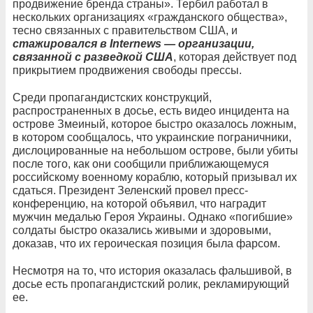
продвижение бренда страны». Тербил работал в
нескольких организациях «гражданского общества»,
тесно связанных с правительством США, и
стажировался в Internews — организации,
связанной с разведкой США
, которая действует под
прикрытием продвижения свободы прессы.
Среди пропагандистских конструкций,
распространенных в досье, есть видео инцидента на
острове Змеиный, которое быстро оказалось ложным,
в котором сообщалось, что украинские пограничники,
дислоцированные на небольшом острове, были убиты
после того, как они сообщили приближающемуся
российскому военному кораблю, который призывал их
сдаться. Президент Зеленский провел пресс-
конференцию, на которой объявил, что наградит
мужчин медалью Героя Украины. Однако «погибшие»
солдаты быстро оказались живыми и здоровыми,
доказав, что их героическая позиция была фарсом.
Несмотря на то, что история оказалась фальшивой, в
досье есть пропагандистский ролик, рекламирующий
ее.