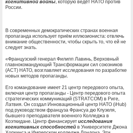
когнитивной войны
, которую ведёт НАТО против
России.
В современных демократических странах военная
пропаганда использует приём иллюзиониста: отвлечь
внимание общественности, чтобы скрыть то, что ей не
следует знать.
«Французский генерал Филипп Лавинь, Верховный
главнокомандующий Трансформации сил союзников
(ACT) НАТО, возглавляет исследования по разработке
новых методов пропаганды.
Его командование имеет 21 центр передового опыта,
включая центр пропаганды - Центр передового опыта
стратегических коммуникаций (STRATCOM) в Риге,
Латвия. Он создал Инновационный центр НАТО (iHub)
под руководством француза Франсуа дю Клузеля,
бывшего преподавателя военного Колледжа в
Коэткидане. Центр финансирует
исследования
когнитивных способностей
в Университете Джона
Хопкинса и Имперском колледже Лондона. Эти