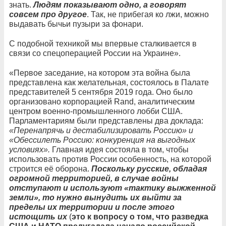
знать.
Людям показывают одно, а говорят
совсем про другое
. Так, не прибегая ко лжи, можно
выдавать бычьи пузыри за фонари.
С подобной техникой мы впервые сталкивается в
связи со спецоперацией России на Украине».
«Первое заседание, на котором эта война была
представлена как желательная, состоялось в Палате
представителей 5 сентября 2019 года. Оно было
организовано корпорацией Rand, аналитическим
центром военно-промышленного лобби США.
Парламентариям были представлены два доклада:
«Перенапрячь и дестабилизировать Россию» и
«Обессилеть Россию: конкуренция на выгодных
условиях».
Главная идея состояла в том, чтобы
использовать против России особенность, на которой
строится её оборона.
Поскольку русские, обладая
огромной территорией, в случае войны
отступают и используют «тактику выжженной
земли», то нужно вынудить их выйти за
пределы их территории и после этого
истощить их
(
это к вопросу о том, что разведка