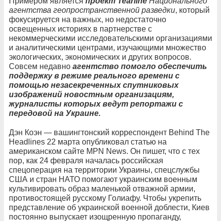
Примером является
проект Tearline
Национального
агентства геопространственной разведки
, который
фокусируется на важных, но недостаточно
освещенных историях в партнерстве с
некоммерческими исследовательскими организациями
и аналитическими центрами, изучающими множество
экологических, экономических и других вопросов.
Совсем недавно
агентство помогло обеспечить
поддержку в режиме реального времени с
помощью незасекреченных спутниковых
изображений новостным организациям,
журналисты которых ведут репортажи с
передовой на Украине.
Дэн Коэн — вашингтонский корреспондент Behind The
Headlines 22 марта опубликовал статью на
американском сайте МPN News. Он пишет, что с тех
пор, как 24 февраля началась российская
спецоперация на территории Украины, спецслужбы
США и стран НАТО помогают украинским военным
культивировать образ маленькой отважной армии,
противостоящей русскому Голиафу. Чтобы укрепить
представление об украинской военной доблести, Киев
постоянно выпускает изощренную пропаганду,