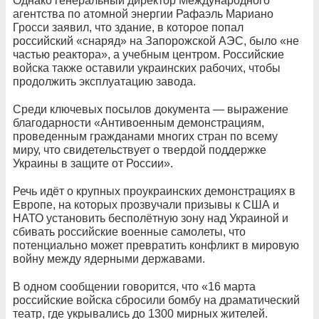
Однако генеральный директор Международного
агентства по атомной энергии Рафаэль Мариано
Гросси заявил, что здание, в которое попал
российский «снаряд» на Запорожской АЭС, было «не
частью реактора», а учебным центром. Российские
войска также оставили украинских рабочих, чтобы
продолжить эксплуатацию завода.
Среди ключевых посылов документа — выражение
благодарности «Антивоенным демонстрациям,
проведенным гражданами многих стран по всему
миру, что свидетельствует о твердой поддержке
Украины в защите от России».
Речь идёт о крупных проукраинских демонстрациях в
Европе, на которых прозвучали призывы к США и
НАТО установить бесполётную зону над Украиной и
сбивать российские военные самолеты, что
потенциально может превратить конфликт в мировую
войну между ядерными державами.
В одном сообщении говорится, что «16 марта
российские войска сбросили бомбу на драматический
театр, где укрывались до 1300 мирных жителей.