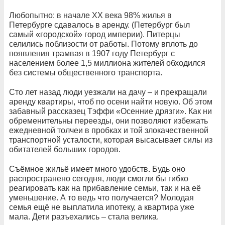
Любопытно: в начале XX века 98% жилья в
Петербурге сдавалось в аренду. (Петербург был
самый «городской» город империи). Питерцы
селились поблизости от работы. Потому вплоть до
появления трамвая в 1907 году Петербург с
населением более 1,5 миллиона жителей обходился
без системы общественного транспорта.
Сто лет назад люди уезжали на дачу – и прекращали
аренду квартиры, чтоб по осени найти новую. Об этом
забавный рассказец Тэффи «Осенние дрязги». Как ни
обременительны переезды, они позволяют избежать
ежедневной толчеи в пробках и той злокачественной
транспортной усталости, которая высасывает силы из
обитателей больших городов.
Съёмное жильё имеет много удобств. Будь оно
распространено сегодня, люди смогли бы гибко
реагировать как на прибавление семьи, так и на её
уменьшение. А то ведь что получается? Молодая
семья ещё не выплатила ипотеку, а квартира уже
мала. Дети разъехались – стала велика.