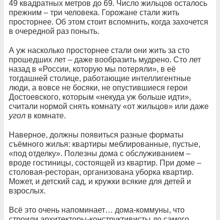
49 квадратных метров до 69. Число жильцов осталось
прежним – три человека. Горожане стали жить
просторнее. Об этом стоит вспомнить, когда захочется
в очередной раз поныть.
А уж насколько просторнее стали они жить за сто
прошедших лет – даже вообразить мудрено. Сто лет
назад в «России, которую мы потеряли», в её
тогдашней столице, работающие интеллигентные
люди, а вовсе не босяки, не опустившиеся герои
Достоевского, которым «некуда уж больше идти»,
считали нормой снять комнату «от жильцов» или даже
угол
в комнате.
Наверное, должны появиться разные форматы
съёмного жилья: квартиры меблированные, пустые,
«под отделку». Полезны дома с обслуживанием –
вроде гостиницы, состоящей из квартир. При доме –
столовая-ресторан, организована уборка квартир.
Может, и детский сад, и кружки всякие для детей и
взрослых.
Всё это очень напоминает… дома-коммуны, что
строили архитекторы-конструктивисты до самого