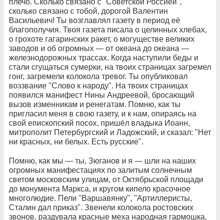
плечо. Сколько связано с "Советской Россией",
сколько связано с тобой, дорогой Валентин
Васильевич! Ты возглавлял газету в период её
благополучия. Твоя газета писала о целинных хлебах,
о грохоте гагаринских ракет, о могуществе великих
заводов и об огромных — от океана до океана —
железнодорожных трассах. Когда наступили беды и
стали сгущаться сумерки, на твоих страницах загремел
гонг, загремели колокола тревог. Ты опубликовал
воззвание "Слово к народу". На твоих страницах
появился манифест Нины Андреевой, бросающий
вызов изменникам и ренегатам. Помню, как ты
пригласил меня в свою газету, и к нам, опираясь на
свой епископский посох, пришёл владыка Иоанн,
митрополит Петербургский и Ладожский, и сказал: "Нет
ни красных, ни белых. Есть русские".
Помню, как мы — ты, Зюганов и я — шли на наших
огромных манифестациях по залитым солнечным
светом московским улицам, от Октябрьской площади
до монумента Маркса, и кругом кипело красочное
многолюдие. Пели "Варшавянку", "Артиллеристы,
Сталин дал приказ". Звенели колокола ростовских
звонов, раздувала красные меха народная гармошка,