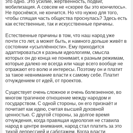
это одно. Это усилие, жертвенность, подвиг,
мобилизация. А совсем не «скорее бы это кончилось».
Не проснёмся, не кончится. Но что нужно для того,
чтобы спящая часть общества проснулась? Здесь есть
как естественные, так и искусственные причины.
Естественные причины в том, что наш народ уже
почти сто лет, а может быть, и намного дольше живёт в
состоянии «усыплённости». Ему приходится
адаптироваться к разным идеологиям, смысла
которых он до конца не понимает, к разным режимам,
которые далеко не всегда или чаще всего вообще не
отражают его волю и интересы. Поэтому он и платит
за такое невнимание власти к самому себе. Платит
отчуждением от идей, от проектов.
Существует очень сложное и очень болезненное, во
многом трагичное отношение между народом и
государством. С одной стороны, он его признаёт и
почитает как идею, считая высшей духовной
ценностью. С другой стороны, за долгое время
отчуждения, когда правящая идеология не ставила
народ в центре внимания, народ стал платить за это
тихой депрессией и саботажем. Когда власти