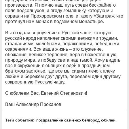
производств. Я помню наш путь среди бескрайнего
поля подсолнухов, и ягоду землянику, которую мы
сорвали на Прохоровском поле, и газету «Завтра», что
протянул нам монах в подземном монастыре.
Вы создали вероучение о Русской чаше, которую
русский народ наполняет своими великими трудами,
страданиями, молебнами, поражениями, победными
озарениями. Вся ваша жизнь – это служение,
обожание, великое терпение, вера в божественную
природу мира, в победу света над тьмой. Хочу видеть
вас в окружении любящих людей в праздничном
братском застолье, где все мы сидим плечо к плечу,
любим и бережём друг друга, передаём один другому
сокровенную Русскую чашу.
С юбилеем Вас, Евгений Степанович!
Ваш Александр Проханов
Теги события:
поздравление
савченко
белгород
юбилей