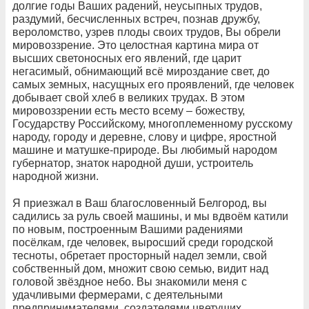
долгие годы Ваших радений, неусыпных трудов,
раздумий, бесчисленных встреч, познав дружбу,
вероломство, узрев плоды своих трудов, Вы обрели
мировоззрение. Это целостная картина мира от
высших светоносных его явлений, где царит
негасимый, обнимающий всё мироздание свет, до
самых земных, насущных его проявлений, где человек
добывает свой хлеб в великих трудах. В этом
мировоззрении есть место всему – божеству,
Государству Российскому, многоплеменному русскому
народу, городу и деревне, слову и цифре, яростной
машине и матушке-природе. Вы любимый народом
губернатор, знаток народной души, устроитель
народной жизни.
Я приезжал в Ваш благословенный Белгород, вы
садились за руль своей машины, и мы вдвоём катили
по новым, построенным Вашими радениями
посёлкам, где человек, выросший среди городской
тесноты, обретает просторный надел земли, свой
собственный дом, множит свою семью, видит над
головой звёздное небо. Вы знакомили меня с
удачливыми фермерами, с деятельными
предпринимателями, создателями цветущих