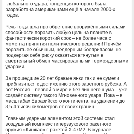
глобального удара, концепция которого была
разработана американцами ещё в начале 2000-х
годов.
Речь тогда шла про обретение вооружёнными силами
способности поразить любую цель на планете в
фантастически короткий срок – не более часа с
момента принятия политического решения! Причём,
поразить её обычным, неядерным боеприпасом, не
подвергая себя риску оказаться втянутым в
смертельный обмен массированными термоядерными
ударами.
За прошедшие 20 лет бравые янки так и не сумели
приблизиться к достижению этого заветного рубежа. А
вот Россия – первой в мире и без лишнего шума – уже
создаёт систему такого Мгновенного удара. Пока – в
масштабах Евразийского континента, на удалении до
3,5-4 тысяч километров от своих границ.
Главным ударным элементом этой системы стал
воздушный комплекс гиперзвукового ракетного
оружия «Кинжал» с ракетой Х-47М2. В журнале