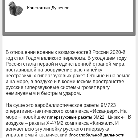
Константин Душенов
В отношении военных возможностей России 2020-й
год стал Годом великого перелома. В уходящем году
Россия стала первой и единственной страной мира,
поставившей на вооружение всю линейку
неотразимых гиперзвуковых ракет. Отныне и на земле
и на море, в воздухе и в космическом пространстве
русские гиперзвуковые системы грозят врагу
неминуемым и быстрым ударом.
На суше это аэробаллистические ракеты 9М723
оперативно-тактического комплекса «Искандер». На
море – новейшие
. В
гиперзвуковые ракеты 3М22 «Циркон»
воздухе – ракеты Х-47М2 комплекса «Кинжал». И
венчает всю эту линейку русского гиперзвука
управляемый космический
блок глобальной дальности