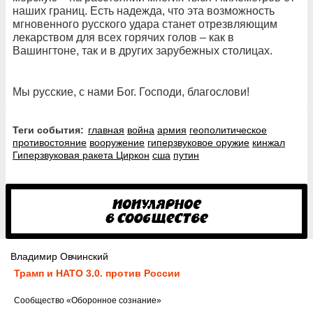
наших границ. Есть надежда, что эта возможность
мгновенного русского удара станет отрезвляющим
лекарством для всех горячих голов – как в
Вашингтоне, так и в других зарубежных столицах.
Мы русские, с нами Бог. Господи, благослови!
Теги события:
главная
война
армия
геополитическое
противостояние
вооружение
гиперзвуковое оружие
кинжал
Гиперзвуковая ракета Циркон
сша
путин
Владимир Овчинский
Трамп и НАТО 3.0. против России
Cообщество
«Оборонное сознание»