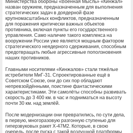
Министерства обороны «Военная Мысль» «Кинжал»
назван оружием, предназначенным для выполнения
стратегических задач в доядерной фазе
крупномасштабных конфликтов, предназначенным
для поражения критически важных объектов
противника, включая пункты его государственного
управления. Само наличие такого комплекса на
вооружении России уже является мощным фактором
стратегического неядерного сдерживания, способным
предотвращать любые агрессивные поползновения
наших противников.
Главными носителями «Кинжалов» стали тяжёлые
истребители МиГ-31. Спроектированные ещё в
Советском Союзе, они до сих пор обладают
непревзойдёнными, поистине фантастическими
характеристиками. Эти самолёты способны развивать
скорость до 3 400 км. в час и подниматься на высоту
почти 30 км. над землёй.
После модернизации они превратились, по сути дела,
в первую, многоразовую разгонную ступенью для
гиперзвуковых ракет Х-47М2. Которые, в свою
очередь, после пуска с такой воздушной платформы