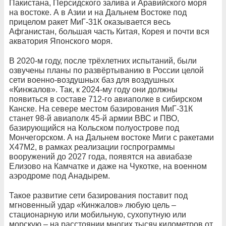
Пакистана, Персидского залива и Аравийского моря
на востоке. А в Азии и на Дальнем Востоке под
прицелом ракет МиГ-31К оказывается весь
Афганистан, большая часть Китая, Корея и почти вся
акватория Японского моря.
В 2020-м году, после трёхлетних испытаний, были
озвучены планы по развёртыванию в России целой
сети военно-воздушных баз для воздушных
«Кинжалов». Так, к 2024-му году они должны
появиться в составе 712-го авиаполке в сибирском
Канске. На севере местом базирования МиГ-31К
станет 98-й авиаполк 45-й армии ВВС и ПВО,
базирующийся на Кольском полуострове под
Мончегорском. А на Дальнем востоке Миги с ракетами
Х47М2, в рамках реализации госпрограммы
вооружений до 2027 года, появятся на авиабазе
Елизово на Камчатке и даже на Чукотке, на военном
аэродроме под Анадырем.
Такое развитие сети базирования поставит под
мгновенный удар «Кинжалов» любую цель –
стационарную или мобильную, сухопутную или
морскую – на расстоянии многих тысяч километров от