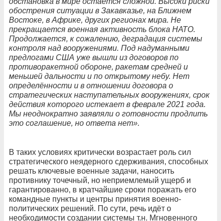
обстановка в мире остаётся сложной. Высоки риски
обострения ситуации в Закавказье, на Ближнем
Востоке, в Африке, других регионах мира. Не
прекращается военная активность блока НАТО.
Продолжается, к сожалению, деградация системы
контроля над вооружениями. Под надуманными
предлогами США уже вышли из договоров по
противоракетной обороне, ракетам средней и
меньшей дальности и по открытому небу. Нет
определённости и в отношении договора о
стратегических наступательных вооружениях, срок
действия которого истекает в феврале 2021 года.
Мы неоднократно заявляли о готовности продлить
это соглашение, но ответа нет».
В таких условиях критически возрастает роль сил
стратегического неядерного сдерживания, способных
решать ключевые военные задачи, наносить
противнику точечный, но неприемлемый ущерб и
гарантированно, в кратчайшие сроки поражать его
командные пункты и центры принятия военно-
политических решений. По сути, речь идёт о
необходимости создании системы т.н. Мгновенного