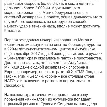
развивают скорость более 3-х км. в сек. и летят на
дальность более 2 000 км. А учитывая, что
модернизированные Миги оборудованы ещё и
системой дозаправки в полёте, общая дальность этого
оружейного комплекса, на которую он способен
нанести удар в течение часа, вполне может достигать
5 тыс. км.
Первая эскадрилья модернизированных Мигов с
«Кинжалами» заступила на опытно-боевое дежурство
в 929-м лётно-испытательном центре в Ахтубинске
ещё в декабре 2017 года. В зоне досягаемости русских
«Кинжалов» сразу оказались гигантские пространства.
Достаточно сказать, что вылетев из Ахтубинска,
МиГ-31К даже с одной дозаправкой способен в
Европе, например, поразить ракетой Х-47М2 Лондон и
Париж, Рим и Берлин, короче – все столицы стран
НАТО за исключением разве что португальского
Лиссабона.
На южном стратегическом направлении в зону
поражения «Кинжалов» из Ахтубинска попадает
огромный регион от Туниса и Сицилии на западе до