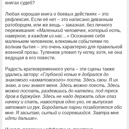
книгах судеб?
Любая хорошая книга о боевых действиях – это
рефлексия. Если её нет – это написано диванным
ратоборцем, или же вещь – заказная, без личного
переживания:
«Маленький человечек, который есть,
наверное, в каждом из нас…»
Осознание себя
маленьким человеком, влекомым событиями по
волнам бытия – это очень характерно для правильной
военной прозы. Туленков уловил ту нотку, хотя, не она
ведущая в его повести.
Радость кратковременного уюта – эти сцены также
удались автору:
«Глубокой ночью я добрался до
знакомого «ахматовского» поста. Здесь свои. Я их
знаю, а они знают меня. Здесь можно поесть. Здесь
можно поспать, раздевшись до нателки, под треск
дров в буржуйке. Здесь не надо держать один глаз
начеку и спать, навострив одно ухо, не выпуская
автомат из рук. Бородатые парни позаботятся обо
мне. Я засыпаю, сытый и согревшийся. Завтра мне
идти дальше».