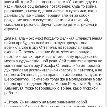
книги «Шторм Z» с подзаголовком «У вас нет других
нас». Любое социальное потрясение, будь то война,
революция, смена идеологического курса или, как в
данном случае – спецоперация влечёт за собой
рождение нового искусства – стилей и течений,
смыслов и резонов. Звучат свежие ритмы, рифмы и
строфы.
Для начала – экскурс! Когда-то Великая Отечественная
война пробудила «лейтенантскую прозу» - она
возникла уже в эру Оттепели, но говорила языком
окопов. Переосмысление битв, жёсткая правда,
портянки, запах гари и всего того, чему вроде как нет
места в художественной речи. Лейтенантская проза не
могла явиться в эру Иосифа Сталина, ибо имперский
дух требовал исключительной красоты и патетики, а не
сермяги. Оттепель дала право на искренность, пусть и
шероховатую. Примерно тогда же в молодёжную моду
вошли произведения Эриха Марии Ремарка и Эрнеста
Хемингуэя, тоже говоривших о войне, как о мужской
работе.
«Шторм Z» ни много ни мало знаменует собой
появление Z-прозы. Книга может стать камертоном, и с