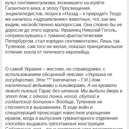
культ сентиментализма, возникшего на излёте
Галантного века, в эпоху Просвещения,
энциклопедистов, лозунга «Назад – к природе!» Тогда
же началось «одушевление» животных, что, как мы
видим, несвойственно малороссам. Они словно бы не
доросли до этого идеала. Украинец Николай Гоголь,
соприкоснувшись с туманно-фантастическим
Петербургом, стал изрядно сентиментален. Лишь так.
Туленков, сам того не желая, показал принципиальное
отличие хохла от типичного европейца.
О самой Украине – жестоко, но справедливо, с
использованием обсценной лексики:
«Украина не
государство. Это ***
(непечатно – Г.И.)
дом,
населенный ведьмами и кикиморами. А на кровати
лежит пьяный Тарас без штанов. Мы выбили дверь в
этот дом, с одного пинка, ногой, обутой в
солдатский ботинок».
Вообще, Туленков не
стесняется в выражениях. В ходе войн и
спецопераций происходит известное упрощение
нравов, когда и выпускник гуманитарного отделения
способен выдавать трёхэтажные конструкции.