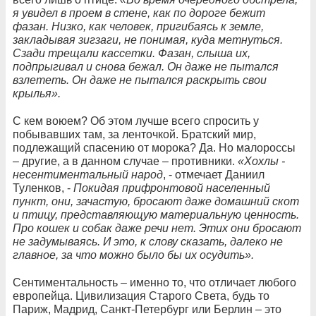
я увидел в проем в стене, как по дороге бежит
фазан. Низко, как человек, пригибаясь к земле,
закладывая зигзаги, не понимая, куда метнуться.
Сзади трещали кассетки. Фазан, слыша их,
подпрыгивал и снова бежал. Он даже не пытался
взлететь. Он даже не пытался раскрыть свои
крылья».
С кем воюем? Об этом лучше всего спросить у
побывавших там, за ленточкой. Братский мир,
подлежащий спасению от морока? Да. Но малороссы
– другие, а в данном случае – противники.
«Хохлы -
несентиментальный народ
, - отмечает Даниил
Туленков, -
Покидая прифронтовой населенный
пункт, они, зачастую, бросают даже домашний скот
и птицу, представляющую материальную ценность.
Про кошек и собак даже речи нет. Этих они бросают
не задумываясь. И это, к слову сказать, далеко не
главное, за что можно было бы их осудить».
Сентиментальность – именно то, что отличает любого
европейца. Цивилизация Старого Света, будь то
Париж, Мадрид, Санкт-Петербург или Берлин – это