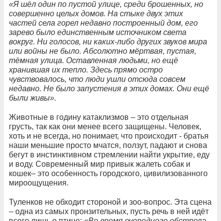
«Я шёл один по пустой улице, среди брошенных, но
совершенно целых домов. На стыке двух этих
частей села горел недавно построенный дом, его
зарево было единственным источником света
вокруг. Ни голосов, ни каких-либо других звуков мира
или войны не было. Абсолютно мёртвая, пустая,
тёмная улица. Оставленная людьми, но ещё
хранившая их тепло. Здесь прямо остро
чувствовалось, что люди ушли отсюда совсем
недавно. Не было запустения в этих домах. Они ещё
были живы».
Животные в годину катаклизмов – это отдельная
грусть, так как они менее всего защищены. Человек,
хоть и не всегда, но понимает, что происходит - братья
наши меньшие просто мчатся, ползут, падают и снова
бегут в инстинктивном стремлении найти укрытие, еду
и воду. Современный мир привык жалеть собак и
кошек– это особенность городского, цивилизованного
мироощущения.
Туленков не обходит стороной и зоо-вопрос. Эта сцена
– одна из самых пронзительных, пусть речь в ней идёт
всего лишь о птице:
«Во время очередного обстрела,