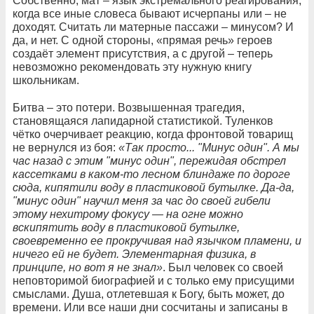
Собственно, мат – язык экстремального реагирования,
когда все иные словеса бывают исчерпаны или – не
доходят. Считать ли матерные пассажи – минусом? И
да, и нет. С одной стороны, «прямая речь» героев
создаёт элемент присутствия, а с другой – теперь
невозможно рекомендовать эту нужную книгу
школьникам.
Битва – это потери. Возвышенная трагедия,
становящаяся лапидарной статистикой. Туленков
чётко очерчивает реакцию, когда фронтовой товарищ
не вернулся из боя:
«Так просто... "Минус один". А мы
час назад с этим "минус один", пережидая обстрел
кассетками в каком-то лесном блиндаже по дороге
сюда, кипятили воду в пластиковой бутылке. Да-да,
"минус один" научил меня за час до своей гибели
этому нехитрому фокусу — на огне можно
вскипятить воду в пластиковой бутылке,
своевременно ее прокручивая над язычком пламени, и
ничего ей не будет. Элементарная физика, в
принципе, но вот я не знал»
. Был человек со своей
неповторимой биографией и с только ему присущими
смыслами. Душа, отлетевшая к Богу, быть может, до
времени. Или все наши дни сосчитаны и записаны в