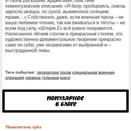
И сколь роскошны эффектные, поистине
хемингуэевские описания:
«Я бегу, продираясь, сквозь
заросли акации, по сухой, выжженной солнцем,
траве…»
Собственно, даже, если военная проза – не
ваше любимое чтение, так как вживаться в тяготы – не
всем под силу, «Шторм Z» всё равно понравится.
Написанное лёгким слогом и прекрасным стилем, это
художественно-документальное творение прекрасно
само по себе, уже независимо от выбранной и –
выстраданной темы.
Теги события:
литература
проза
специальная военная
операция
украина
туленков
книги
Повелитель грёз