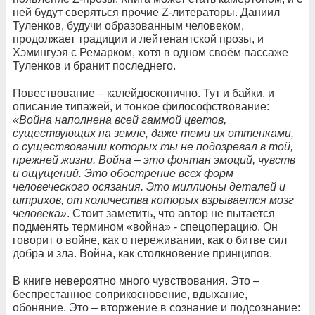
ней будут сверяться прочие Z-литераторы. Даниил
Туленков, будучи образованным человеком,
продолжает традиции и лейтенантской прозы, и
Хэмингуэя с Ремарком, хотя в одном своём пассаже
Туленков и бранит последнего.
Повествование – калейдоскопично. Тут и байки, и
описание типажей, и тонкое философствование:
«Война наполнена всей гаммой цветов,
существующих на земле, даже теми их оттенками,
о существовании которых ты не подозревал в той,
прежней жизни. Война – это фонтан эмоций, чувств
и ощущений. Это обострение всех форм
человеческого осязания. Это миллионы деталей и
штрихов, от количества которых взрывается мозг
человека»
. Стоит заметить, что автор не пытается
подменять термином «война» - спецоперацию. Он
говорит о войне, как о переживании, как о битве сил
добра и зла. Война, как столкновение принципов.
В книге невероятно много чувствования. Это –
беспрестанное соприкосновение, вдыхание,
обоняние. Это – вторжение в сознание и подсознание: